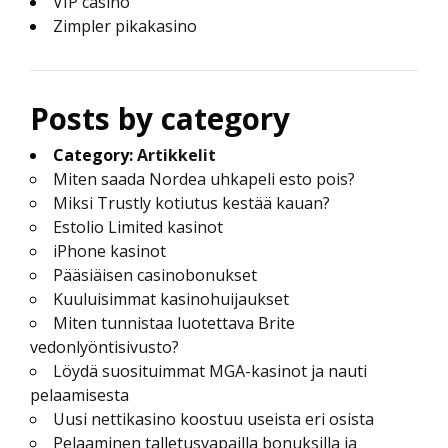
VIP casino
Zimpler pikakasino
Posts by category
Category:
Artikkelit
Miten saada Nordea uhkapeli esto pois?
Miksi Trustly kotiutus kestää kauan?
Estolio Limited kasinot
iPhone kasinot
Pääsiäisen casinobonukset
Kuuluisimmat kasinohuijaukset
Miten tunnistaa luotettava Brite
vedonlyöntisivusto?
Löydä suosituimmat MGA-kasinot ja nauti
pelaamisesta
Uusi nettikasino koostuu useista eri osista
Pelaaminen talletusvapailla bonuksilla ja