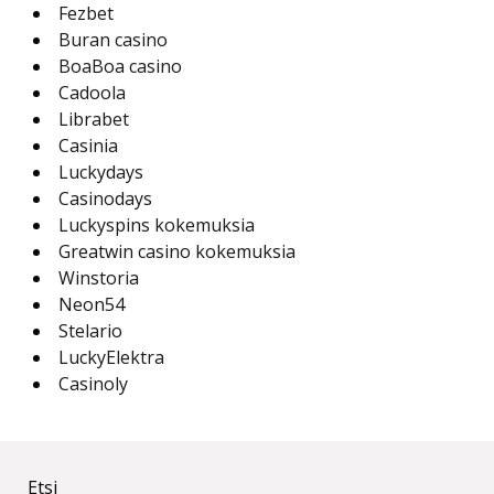
Fezbet
Buran casino
BoaBoa casino
Cadoola
Librabet
Casinia
Luckydays
Casinodays
Luckyspins kokemuksia
Greatwin casino kokemuksia
Winstoria
Neon54
Stelario
LuckyElektra
Casinoly
Etsi