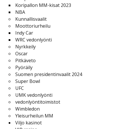
Koripallon MM-kisat 2023
NBA
Kunnallisvaalit
Moottoriurheilu
Indy Car
WRC vedonlyönti
Nyrkkeily
Oscar
Pitkäveto
Pyöräily
Suomen presidentinvaalit 2024
Super Bowl
UFC
UMK vedonlyönti
vedonlyöntitoimistot
Wimbledon
Yleisurheilun MM
Viljo kasinot