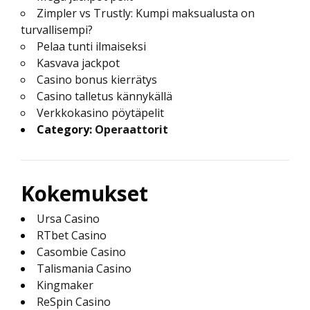
Zimpler vs Trustly: Kumpi maksualusta on
turvallisempi?
Pelaa tunti ilmaiseksi
Kasvava jackpot
Casino bonus kierrätys
Casino talletus kännykällä
Verkkokasino pöytäpelit
Category:
Operaattorit
Kokemukset
Ursa Casino
RTbet Casino
Casombie Casino
Talismania Casino
Kingmaker
ReSpin Casino