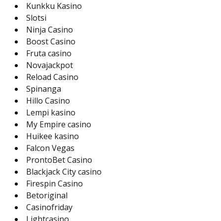
Kunkku Kasino
Slotsi
Ninja Casino
Boost Casino
Fruta casino
Novajackpot
Reload Casino
Spinanga
Hillo Casino
Lempi kasino
My Empire casino
Huikee kasino
Falcon Vegas
ProntoBet Casino
Blackjack City casino
Firespin Casino
Betoriginal
Casinofriday
Lightcasino