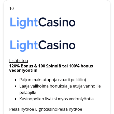
10
Lisätietoa
120% Bonus & 100 Spinniä tai 100% bonus
vedonlyöntiin
Paljon maksutapoja (vaatii pelitilin)
Laaja valikoima bonuksia ja etuja vanhoille
pelaajille
Kasinopelien lisäksi myös vedonlyöntiä
Pelaa nyt
Koe Lightcasino
Pelaa nyt
Koe