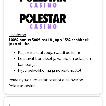
Lisätietoa
100% bonus 500€ asti & Jopa 15% cashback
joka viikko
Paljon maksutapoja (vaatii pelitilin)
Loistavat bonukset ja vanhojen pelaajien
kampanjat
Hyvä pelivalikoima ja nopeat nostot
Pelaa nyt
Koe Polestar casino
Pelaa nyt
Koe
Polestar casino
7