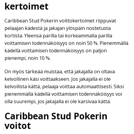
kertoimet
Caribbean Stud Pokerin voittokertoimet riippuvat
pelaajan kädestä ja jakajan ylöspäin nostetusta
kortista. Yleensä parilla tai korkeammalla parilla
voittamisen todennäköisyys on noin 50 %. Pienemmällä
kädellä voittamisen todennäköisyys on paljon
pienempi, noin 10 %.
On myös tärkeää muistaa, että jakajalla on oltava
kelvollinen käsi voittaakseen. Jos jakajalla ei ole
kelvollista kättä, pelaaja voittaa automaattisesti. Siksi
pienemmällä kädellä voittamisen todennäköisyys voi
olla suurempi, jos jakajalla ei ole karsivaa kättä.
Caribbean Stud Pokerin
voitot