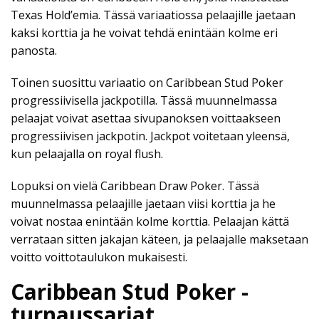
Texas Hold’emia. Tässä variaatiossa pelaajille jaetaan
kaksi korttia ja he voivat tehdä enintään kolme eri
panosta.
Toinen suosittu variaatio on Caribbean Stud Poker
progressiivisella jackpotilla. Tässä muunnelmassa
pelaajat voivat asettaa sivupanoksen voittaakseen
progressiivisen jackpotin. Jackpot voitetaan yleensä,
kun pelaajalla on royal flush.
Lopuksi on vielä Caribbean Draw Poker. Tässä
muunnelmassa pelaajille jaetaan viisi korttia ja he
voivat nostaa enintään kolme korttia. Pelaajan kättä
verrataan sitten jakajan käteen, ja pelaajalle maksetaan
voitto voittotaulukon mukaisesti.
Caribbean Stud Poker -
turnaussarjat