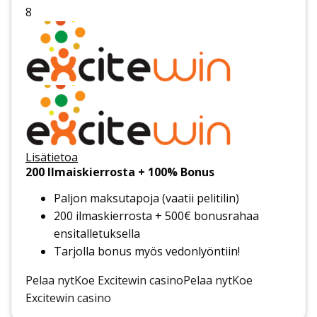
8
Lisätietoa
200 Ilmaiskierrosta + 100% Bonus
Paljon maksutapoja (vaatii pelitilin)
200 ilmaskierrosta + 500€ bonusrahaa
ensitalletuksella
Tarjolla bonus myös vedonlyöntiin!
Pelaa nyt
Koe Excitewin casino
Pelaa nyt
Koe
Excitewin casino