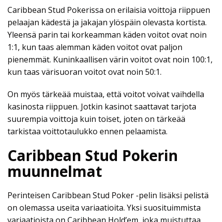
Caribbean Stud Pokerissa on erilaisia voittoja riippuen
pelaajan kädestä ja jakajan ylöspäin olevasta kortista.
Yleensä parin tai korkeamman käden voitot ovat noin
1:1, kun taas alemman käden voitot ovat paljon
pienemmät. Kuninkaallisen värin voitot ovat noin 100:1,
kun taas värisuoran voitot ovat noin 50:1.
On myös tärkeää muistaa, että voitot voivat vaihdella
kasinosta riippuen. Jotkin kasinot saattavat tarjota
suurempia voittoja kuin toiset, joten on tärkeää
tarkistaa voittotaulukko ennen pelaamista.
Caribbean Stud Pokerin
muunnelmat
Perinteisen Caribbean Stud Poker -pelin lisäksi pelistä
on olemassa useita variaatioita. Yksi suosituimmista
variaatioista on Caribbean Hold’em, joka muistuttaa