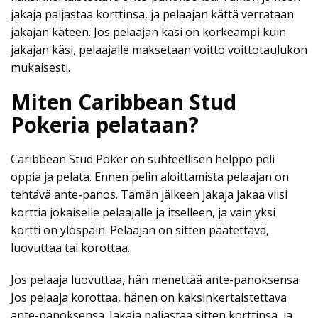
jakaja paljastaa korttinsa, ja pelaajan kättä verrataan
jakajan käteen. Jos pelaajan käsi on korkeampi kuin
jakajan käsi, pelaajalle maksetaan voitto voittotaulukon
mukaisesti.
Miten Caribbean Stud
Pokeria pelataan?
Caribbean Stud Poker on suhteellisen helppo peli
oppia ja pelata. Ennen pelin aloittamista pelaajan on
tehtävä ante-panos. Tämän jälkeen jakaja jakaa viisi
korttia jokaiselle pelaajalle ja itselleen, ja vain yksi
kortti on ylöspäin. Pelaajan on sitten päätettävä,
luovuttaa tai korottaa.
Jos pelaaja luovuttaa, hän menettää ante-panoksensa.
Jos pelaaja korottaa, hänen on kaksinkertaistettava
ante-panoksensa. Jakaja paljastaa sitten korttinsa, ja