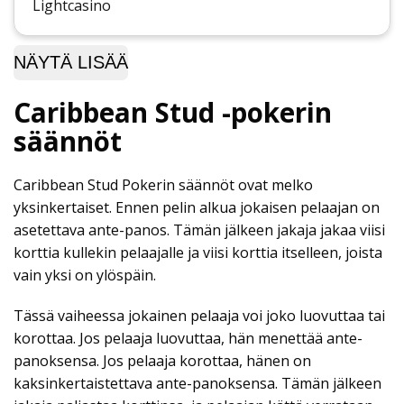
Lightcasino
NÄYTÄ LISÄÄ
Caribbean Stud -pokerin
säännöt
Caribbean Stud Pokerin säännöt ovat melko
yksinkertaiset. Ennen pelin alkua jokaisen pelaajan on
asetettava ante-panos. Tämän jälkeen jakaja jakaa viisi
korttia kullekin pelaajalle ja viisi korttia itselleen, joista
vain yksi on ylöspäin.
Tässä vaiheessa jokainen pelaaja voi joko luovuttaa tai
korottaa. Jos pelaaja luovuttaa, hän menettää ante-
panoksensa. Jos pelaaja korottaa, hänen on
kaksinkertaistettava ante-panoksensa. Tämän jälkeen