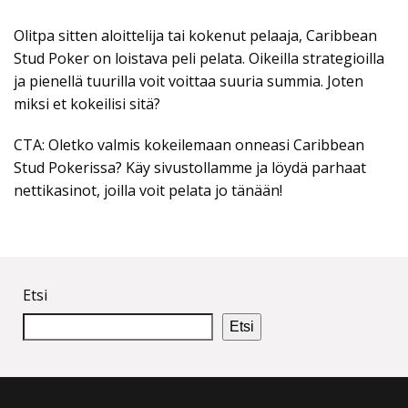
Olitpa sitten aloittelija tai kokenut pelaaja, Caribbean
Stud Poker on loistava peli pelata. Oikeilla strategioilla
ja pienellä tuurilla voit voittaa suuria summia. Joten
miksi et kokeilisi sitä?
CTA: Oletko valmis kokeilemaan onneasi Caribbean
Stud Pokerissa? Käy sivustollamme ja löydä parhaat
nettikasinot, joilla voit pelata jo tänään!
Etsi
Etsi