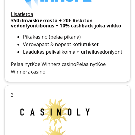
Lisätietoa
350 ilmaiskierrosta + 20€ Riskitön
vedonlyöntibonus + 10% cashback joka viikko
Pikakasino (pelaa pikana)
Verovapaat & nopeat kotiutukset
Laadukas pelivalikoima + urheiluvedonlyönti
Pelaa nyt
Koe Winnerz casino
Pelaa nyt
Koe
Winnerz casino
3