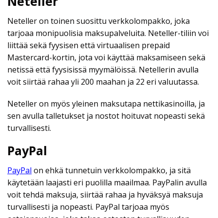
Neteller
Neteller on toinen suosittu verkkolompakko, joka
tarjoaa monipuolisia maksupalveluita. Neteller-tiliin voi
liittää sekä fyysisen että virtuaalisen prepaid
Mastercard-kortin, jota voi käyttää maksamiseen sekä
netissä että fyysisissä myymälöissä. Netellerin avulla
voit siirtää rahaa yli 200 maahan ja 22 eri valuutassa.
Neteller on myös yleinen maksutapa nettikasinoilla, ja
sen avulla talletukset ja nostot hoituvat nopeasti sekä
turvallisesti.
PayPal
PayPal
on ehkä tunnetuin verkkolompakko, ja sitä
käytetään laajasti eri puolilla maailmaa. PayPalin avulla
voit tehdä maksuja, siirtää rahaa ja hyväksyä maksuja
turvallisesti ja nopeasti. PayPal tarjoaa myös