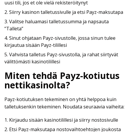
uusi tili, jos et ole vielä rekisteröitynyt
Siirry kasinon talletussivulle ja etsi Payz-maksutapa
Valitse haluamasi talletussumma ja napsauta
”Talleta”
Sinut ohjataan Payz-sivustolle, jossa sinun tulee
kirjautua sisään Payz-tilillesi
Vahvista talletus Payz-sivustolla, ja rahat siirtyvät
välittömästi kasinotilillesi
Miten tehdä Payz-kotiutus
nettikasinolta?
Payz-kotiutuksen tekeminen on yhtä helppoa kuin
talletuksenkin tekeminen. Noudata seuraavia vaiheita:
Kirjaudu sisään kasinotilillesi ja siirry nostosivulle
Etsi Payz-maksutapa nostovaihtoehtojen joukosta