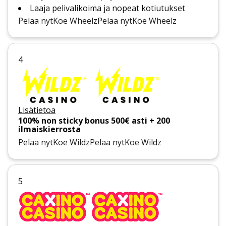
Laaja pelivalikoima ja nopeat kotiutukset
Pelaa nyt
Koe Wheelz
Pelaa nyt
Koe Wheelz
4
Lisätietoa
100% non sticky bonus 500€ asti + 200
ilmaiskierrosta
Pelaa nyt
Koe Wildz
Pelaa nyt
Koe Wildz
5