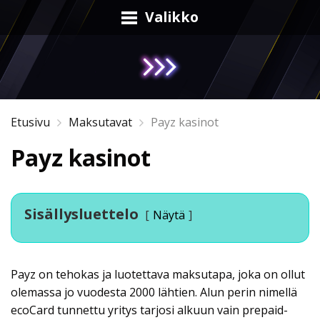
Valikko
Etusivu
Maksutavat
Payz kasinot
Payz kasinot
Sisällysluettelo
Näytä
Payz on tehokas ja luotettava maksutapa, joka on ollut
olemassa jo vuodesta 2000 lähtien. Alun perin nimellä
ecoCard tunnettu yritys tarjosi alkuun vain prepaid-