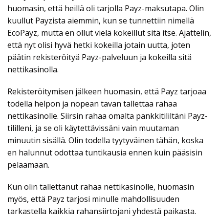
huomasin, että heillä oli tarjolla Payz-maksutapa. Olin
kuullut Payzista aiemmin, kun se tunnettiin nimellä
EcoPayz, mutta en ollut vielä kokeillut sitä itse. Ajattelin,
että nyt olisi hyvä hetki kokeilla jotain uutta, joten
päätin rekisteröityä Payz-palveluun ja kokeilla sitä
nettikasinolla.
Rekisteröitymisen jälkeen huomasin, että Payz tarjoaa
todella helpon ja nopean tavan tallettaa rahaa
nettikasinolle. Siirsin rahaa omalta pankkitililtäni Payz-
tililleni, ja se oli käytettävissäni vain muutaman
minuutin sisällä. Olin todella tyytyväinen tähän, koska
en halunnut odottaa tuntikausia ennen kuin pääsisin
pelaamaan.
Kun olin tallettanut rahaa nettikasinolle, huomasin
myös, että Payz tarjosi minulle mahdollisuuden
tarkastella kaikkia rahansiirtojani yhdestä paikasta.