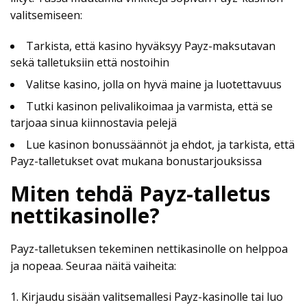
valitsemiseen:
Tarkista, että kasino hyväksyy Payz-maksutavan
sekä talletuksiin että nostoihin
Valitse kasino, jolla on hyvä maine ja luotettavuus
Tutki kasinon pelivalikoimaa ja varmista, että se
tarjoaa sinua kiinnostavia pelejä
Lue kasinon bonussäännöt ja ehdot, ja tarkista, että
Payz-talletukset ovat mukana bonustarjouksissa
Miten tehdä Payz-talletus
nettikasinolle?
Payz-talletuksen tekeminen nettikasinolle on helppoa
ja nopeaa. Seuraa näitä vaiheita:
Kirjaudu sisään valitsemallesi Payz-kasinolle tai luo