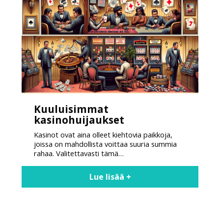
Kuuluisimmat
kasinohuijaukset
Kasinot ovat aina olleet kiehtovia paikkoja,
joissa on mahdollista voittaa suuria summia
rahaa. Valitettavasti tämä…
Lue lisää +