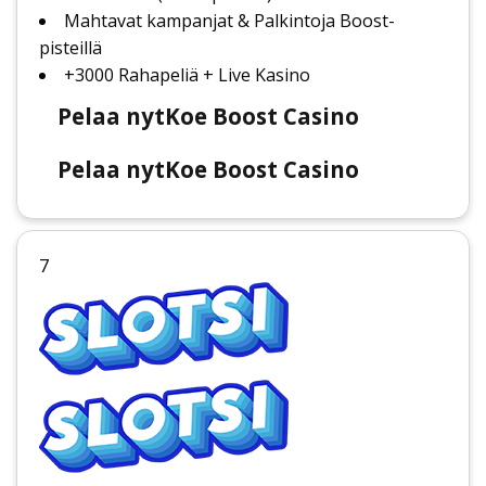
Mahtavat kampanjat & Palkintoja Boost-
pisteillä
+3000 Rahapeliä + Live Kasino
Pelaa nyt
Koe Boost Casino
Pelaa nyt
Koe Boost Casino
7