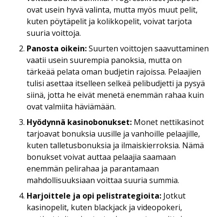
ovat usein hyvä valinta, mutta myös muut pelit,
kuten pöytäpelit ja kolikkopelit, voivat tarjota
suuria voittoja.
Panosta oikein:
Suurten voittojen saavuttaminen
vaatii usein suurempia panoksia, mutta on
tärkeää pelata oman budjetin rajoissa. Pelaajien
tulisi asettaa itselleen selkeä pelibudjetti ja pysyä
siinä, jotta he eivät menetä enemmän rahaa kuin
ovat valmiita häviämään.
Hyödynnä kasinobonukset:
Monet nettikasinot
tarjoavat bonuksia uusille ja vanhoille pelaajille,
kuten talletusbonuksia ja ilmaiskierroksia. Nämä
bonukset voivat auttaa pelaajia saamaan
enemmän pelirahaa ja parantamaan
mahdollisuuksiaan voittaa suuria summia.
Harjoittele ja opi pelistrategioita:
Jotkut
kasinopelit, kuten blackjack ja videopokeri,