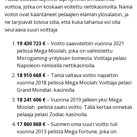
voittoa, jotka on koskaan voitettu nettikasinoilta. Nämä
voitot ovat kääntäneet pelaajien elämän ylösalaisin, ja
ne tarjoavat toivoa siitä, että kuka tahansa voi olla
seuraava suuri voittaja.
19 430 723 €
– Voitto saavutettiin vuonna 2021
pelissä Mega Moolah, joka on valmistettu
Microgaming-yrityksen toimesta. Voittaja pelasi
Napoleon-nimisellä nettikasinolla.
18 910 668 €
– Tämä valtava voitto napattiin
vuonna 2018 pelissä Mega Moolah. Voittaja pelasi
Grand Mondial -kasinolla.
18 241 606 €
– Vuonna 2019 jälleen yksi Mega
Moolah -pelistä saatu voitto. Tällä kertaa onnekas
pelaaja pelasi Zodiac-kasinolla.
17 860 868 €
– Suomen oma suuri voitto tuli
vuonna 2013 pelistä Mega Fortune, joka on