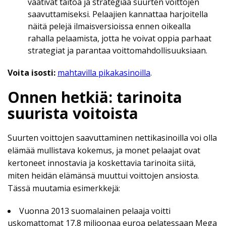
vaativat taitoa ja strategiaa suurten voittojen
saavuttamiseksi. Pelaajien kannattaa harjoitella
näitä pelejä ilmaisversioissa ennen oikealla
rahalla pelaamista, jotta he voivat oppia parhaat
strategiat ja parantaa voittomahdollisuuksiaan.
Voita isosti:
mahtavilla pikakasinoilla
.
Onnen hetkiä: tarinoita
suurista voitoista
Suurten voittojen saavuttaminen nettikasinoilla voi olla
elämää mullistava kokemus, ja monet pelaajat ovat
kertoneet innostavia ja koskettavia tarinoita siitä,
miten heidän elämänsä muuttui voittojen ansiosta.
Tässä muutamia esimerkkejä:
Vuonna 2013 suomalainen pelaaja voitti
uskomattomat 17,8 miljoonaa euroa pelatessaan Mega