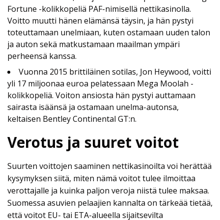
Fortune -kolikkopeliä PAF-nimisellä nettikasinolla.
Voitto muutti hänen elämänsä täysin, ja hän pystyi
toteuttamaan unelmiaan, kuten ostamaan uuden talon
ja auton sekä matkustamaan maailman ympäri
perheensä kanssa.
Vuonna 2015 brittiläinen sotilas, Jon Heywood, voitti
yli 17 miljoonaa euroa pelatessaan Mega Moolah -
kolikkopeliä. Voiton ansiosta hän pystyi auttamaan
sairasta isäänsä ja ostamaan unelma-autonsa,
keltaisen Bentley Continental GT:n.
Verotus ja suuret voitot
Suurten voittojen saaminen nettikasinoilta voi herättää
kysymyksen siitä, miten nämä voitot tulee ilmoittaa
verottajalle ja kuinka paljon veroja niistä tulee maksaa.
Suomessa asuvien pelaajien kannalta on tärkeää tietää,
että voitot EU- tai ETA-alueella sijaitsevilta