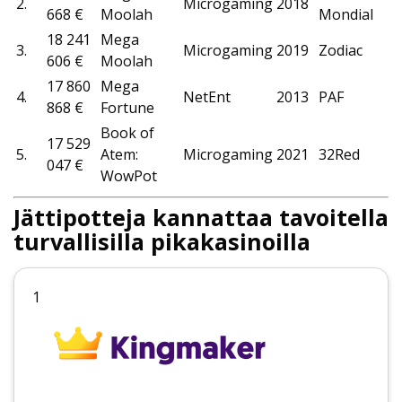
2.
Microgaming
2018
668 €
Moolah
Mondial
18 241
Mega
3.
Microgaming
2019
Zodiac
606 €
Moolah
17 860
Mega
4.
NetEnt
2013
PAF
868 €
Fortune
Book of
17 529
5.
Atem:
Microgaming
2021
32Red
047 €
WowPot
Jättipotteja kannattaa tavoitella
turvallisilla pikakasinoilla
1