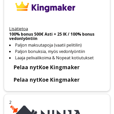
Lisätietoa
100% bonus 500€ Asti + 25 IK / 100% bonus
vedonlyöntiin
Paljon maksutapoja (vaatii pelitilin)
Paljon bonuksia, myös vedonlyöntiin
Laaja pelivalikoima & Nopeat kotiutukset
Pelaa nyt
Koe Kingmaker
Pelaa nyt
Koe Kingmaker
2