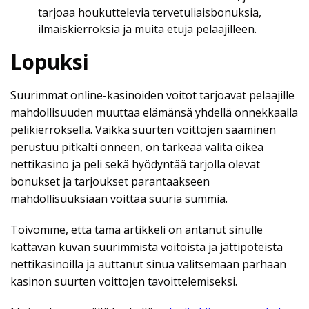
tarjoaa houkuttelevia tervetuliaisbonuksia,
ilmaiskierroksia ja muita etuja pelaajilleen.
Lopuksi
Suurimmat online-kasinoiden voitot tarjoavat pelaajille
mahdollisuuden muuttaa elämänsä yhdellä onnekkaalla
pelikierroksella. Vaikka suurten voittojen saaminen
perustuu pitkälti onneen, on tärkeää valita oikea
nettikasino ja peli sekä hyödyntää tarjolla olevat
bonukset ja tarjoukset parantaakseen
mahdollisuuksiaan voittaa suuria summia.
Toivomme, että tämä artikkeli on antanut sinulle
kattavan kuvan suurimmista voitoista ja jättipoteista
nettikasinoilla ja auttanut sinua valitsemaan parhaan
kasinon suurten voittojen tavoittelemiseksi.