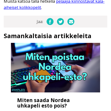
Muista katsoa tällä hetkellä
pelaajia kiinnostavat kala-
aiheiset kolikkopelit
.
Jaa:
Samankaltaisia artikkeleita
Miten saada Nordea
uhkapeli esto pois?