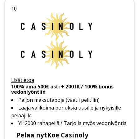
10
Lisätietoa
100% aina 500€ asti + 200 IK / 100% bonus
vedonlyöntiin
Paljon maksutapoja (vaatii pelitilin)
Laaja valikoima bonuksia uusille ja nykyisille
pelaajille
Yli 2000 rahapeliä / Tarjolla myös vedonlyöntiä
Pelaa nyt
Koe Casinoly