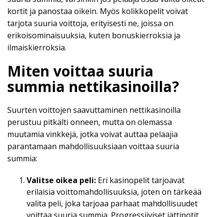
kortit ja panostaa oikein. Myös kolikkopelit voivat
tarjota suuria voittoja, erityisesti ne, joissa on
erikoisominaisuuksia, kuten bonuskierroksia ja
ilmaiskierroksia.
Miten voittaa suuria
summia nettikasinoilla?
Suurten voittojen saavuttaminen nettikasinoilla
perustuu pitkälti onneen, mutta on olemassa
muutamia vinkkejä, jotka voivat auttaa pelaajia
parantamaan mahdollisuuksiaan voittaa suuria
summia:
Valitse oikea peli:
Eri kasinopelit tarjoavat
erilaisia voittomahdollisuuksia, joten on tärkeää
valita peli, joka tarjoaa parhaat mahdollisuudet
voittaa suuria summia. Progressiiviset jättipotit