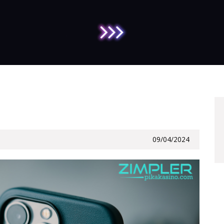
09/04/2024