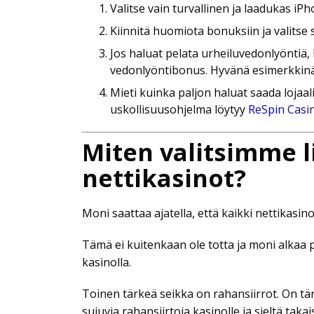
Valitse vain turvallinen ja laadukas iP
Kiinnitä huomiota bonuksiin ja valitse 
Jos haluat pelata urheiluvedonlyöntiä,
vedonlyöntibonus. Hyvänä esimerkkin
Mieti kuinka paljon haluat saada lojaa
uskollisuusohjelma löytyy
ReSpin Casi
Miten valitsimme l
nettikasinot?
Moni saattaa ajatella, että kaikki nettikasi
Tämä ei kuitenkaan ole totta ja moni alkaa
kasinolla.
Toinen tärkeä seikka on rahansiirrot. On tä
sujuvia rahansiirtoja kasinolle ja sieltä takaisi