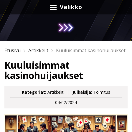
Valikko
Etusivu
Artikkelit
Kuuluisimmat kasinohuijaukset
Kuuluisimmat
kasinohuijaukset
Kategoriat:
Artikkelit
|
Julkaisija:
Toimitus
04/02/2024