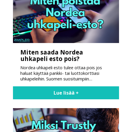
Miten saada Nordea
uhkapeli esto pois?
Nordea uhkapeli esto tulee ottaa pois jos
haluat käyttää pankki- tai luottokorttiasi
uhkapeleihin. Suomen suosituimpiin…
Lue lisää +