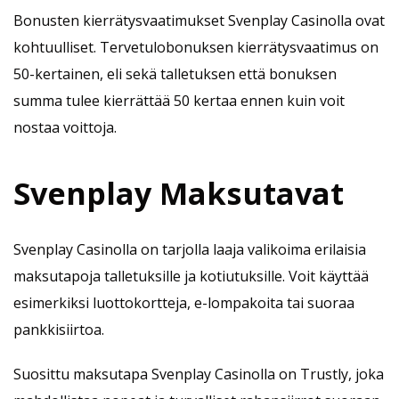
Bonusten kierrätysvaatimukset Svenplay Casinolla ovat
kohtuulliset. Tervetulobonuksen kierrätysvaatimus on
50-kertainen, eli sekä talletuksen että bonuksen
summa tulee kierrättää 50 kertaa ennen kuin voit
nostaa voittoja.
Svenplay Maksutavat
Svenplay Casinolla on tarjolla laaja valikoima erilaisia
maksutapoja talletuksille ja kotiutuksille. Voit käyttää
esimerkiksi luottokortteja, e-lompakoita tai suoraa
pankkisiirtoa.
Suosittu maksutapa Svenplay Casinolla on Trustly, joka