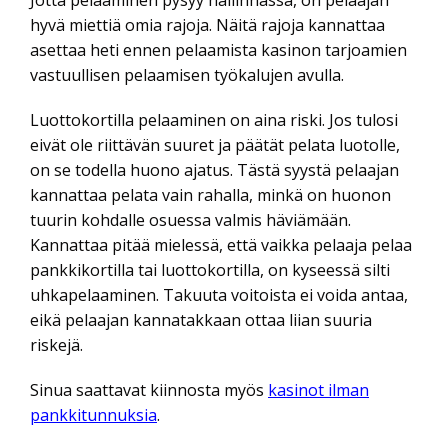
hyvä miettiä omia rajoja. Näitä rajoja kannattaa
asettaa heti ennen pelaamista kasinon tarjoamien
vastuullisen pelaamisen työkalujen avulla.
Luottokortilla pelaaminen on aina riski. Jos tulosi
eivät ole riittävän suuret ja päätät pelata luotolle,
on se todella huono ajatus. Tästä syystä pelaajan
kannattaa pelata vain rahalla, minkä on huonon
tuurin kohdalle osuessa valmis häviämään.
Kannattaa pitää mielessä, että vaikka pelaaja pelaa
pankkikortilla tai luottokortilla, on kyseessä silti
uhkapelaaminen. Takuuta voitoista ei voida antaa,
eikä pelaajan kannatakkaan ottaa liian suuria
riskejä.
Sinua saattavat kiinnosta myös
kasinot ilman
pankkitunnuksia
.