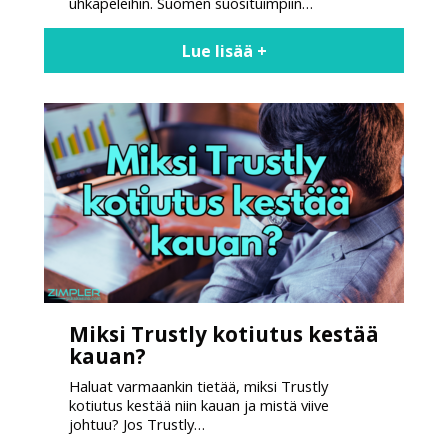
uhkapeleihin. Suomen suosituimpiin…
Lue lisää +
Miksi Trustly kotiutus kestää
kauan?
Haluat varmaankin tietää, miksi Trustly
kotiutus kestää niin kauan ja mistä viive
johtuu? Jos Trustly…