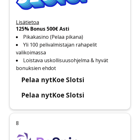
Lisätietoa
125% Bonus 500€ Asti
Pikakasino (Pelaa pikana)
Yli 100 pelivalmistajan rahapelit
valikoimassa
Loistava uskollisuusohjelma & hyvät
bonuksien ehdot
Pelaa nyt
Koe Slotsi
Pelaa nyt
Koe Slotsi
8