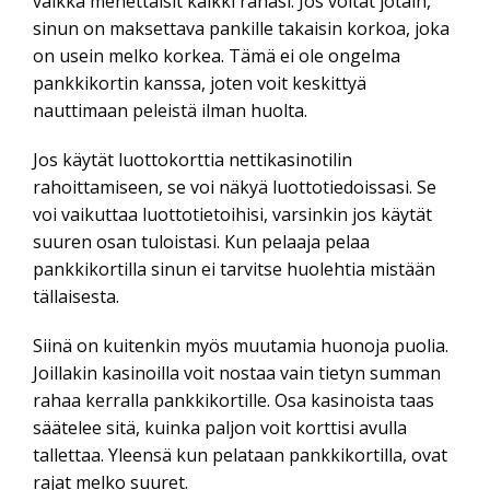
vaikka menettäisit kaikki rahasi. Jos voitat jotain,
sinun on maksettava pankille takaisin korkoa, joka
on usein melko korkea. Tämä ei ole ongelma
pankkikortin kanssa, joten voit keskittyä
nauttimaan peleistä ilman huolta.
Jos käytät luottokorttia nettikasinotilin
rahoittamiseen, se voi näkyä luottotiedoissasi. Se
voi vaikuttaa luottotietoihisi, varsinkin jos käytät
suuren osan tuloistasi. Kun pelaaja pelaa
pankkikortilla sinun ei tarvitse huolehtia mistään
tällaisesta.
Siinä on kuitenkin myös muutamia huonoja puolia.
Joillakin kasinoilla voit nostaa vain tietyn summan
rahaa kerralla pankkikortille. Osa kasinoista taas
säätelee sitä, kuinka paljon voit korttisi avulla
tallettaa. Yleensä kun pelataan pankkikortilla, ovat
rajat melko suuret.