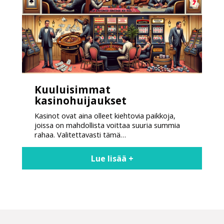
Kuuluisimmat
kasinohuijaukset
Kasinot ovat aina olleet kiehtovia paikkoja,
joissa on mahdollista voittaa suuria summia
rahaa. Valitettavasti tämä…
Lue lisää +