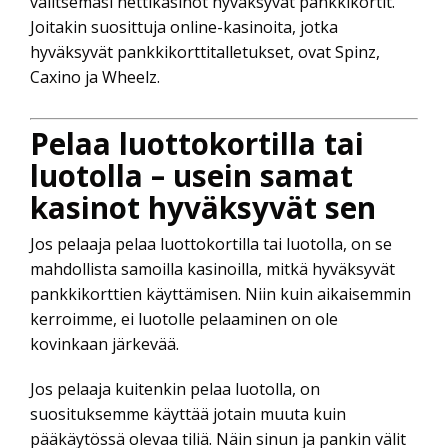
valitsemasi nettikasinot hyväksyvät pankkikortit.
Joitakin suosittuja online-kasinoita, jotka
hyväksyvät pankkikorttitalletukset, ovat Spinz,
Caxino ja Wheelz.
Pelaa luottokortilla tai
luotolla – usein samat
kasinot hyväksyvät sen
Jos pelaaja pelaa luottokortilla tai luotolla, on se
mahdollista samoilla kasinoilla, mitkä hyväksyvät
pankkikorttien käyttämisen. Niin kuin aikaisemmin
kerroimme, ei luotolle pelaaminen on ole
kovinkaan järkevää.
Jos pelaaja kuitenkin pelaa luotolla, on
suosituksemme käyttää jotain muuta kuin
pääkäytössä olevaa tiliä. Näin sinun ja pankin välit