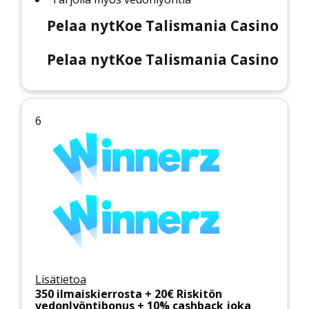
Pelaa nyt
Koe Talismania Casino
Pelaa nyt
Koe Talismania Casino
6
Lisätietoa
350 ilmaiskierrosta + 20€ Riskitön
vedonlyöntibonus + 10% cashback joka