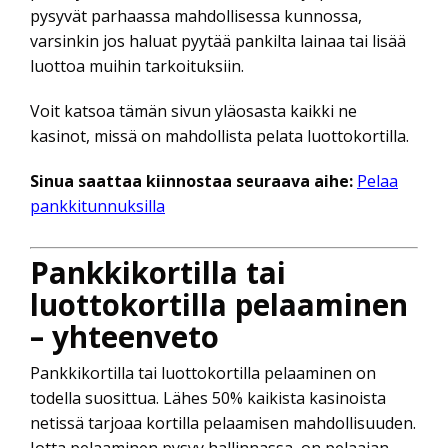
pysyvät parhaassa mahdollisessa kunnossa,
varsinkin jos haluat pyytää pankilta lainaa tai lisää
luottoa muihin tarkoituksiin.
Voit katsoa tämän sivun yläosasta kaikki ne
kasinot, missä on mahdollista pelata luottokortilla.
Sinua saattaa kiinnostaa seuraava aihe:
Pelaa
pankkitunnuksilla
Pankkikortilla tai
luottokortilla pelaaminen
– yhteenveto
Pankkikortilla tai luottokortilla pelaaminen on
todella suosittua. Lähes 50% kaikista kasinoista
netissä tarjoaa kortilla pelaamisen mahdollisuuden.
Jotta pelaaminen pysyy hallinnassa, on pelaajan