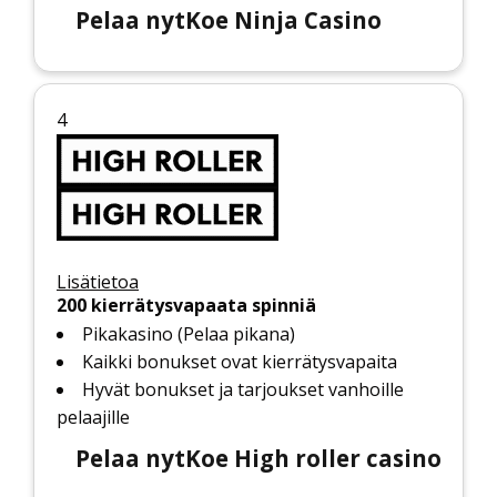
Pelaa nyt
Koe Ninja Casino
4
Lisätietoa
200 kierrätysvapaata spinniä
Pikakasino (Pelaa pikana)
Kaikki bonukset ovat kierrätysvapaita
Hyvät bonukset ja tarjoukset vanhoille
pelaajille
Pelaa nyt
Koe High roller casino