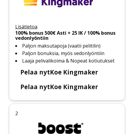
Lisätietoa
100% bonus 500€ Asti + 25 IK / 100% bonus
vedonlyöntiin
Paljon maksutapoja (vaatii pelitilin)
Paljon bonuksia, myös vedonlyöntiin
Laaja pelivalikoima & Nopeat kotiutukset
Pelaa nyt
Koe Kingmaker
Pelaa nyt
Koe Kingmaker
2