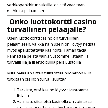
verkkopankkitunnuksilla jos sitä vaaditaan
Aloita pelaaminen
Onko luottokortti casino
turvallinen pelaajalle?
Usein luottokortti casino on turvallinen
pelaamiseen. Vaikka näin usein on, löytyy netistä
myös epäluotettavia kasinoita. Tämän takia
kannattaa pelata vain sivustomme listaamilla,
turvallisilla ja lisensoiduilla pelisivustoilla.
Mitä pelaajan sitten tulisi ottaa huomioon kun
tutkitaan casinon turvallisuutta?
Tarkista, että kasino löytyy sivustomme
listalta
Varmistu siitä, että kasinolla on voimassa
oleva lisenssi (tieto löytyy kasinon etusivun