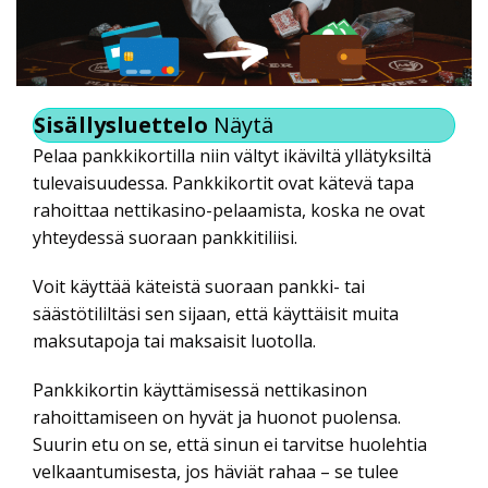
Sisällysluettelo
Näytä
Pelaa pankkikortilla niin vältyt ikäviltä yllätyksiltä
tulevaisuudessa. Pankkikortit ovat kätevä tapa
rahoittaa nettikasino-pelaamista, koska ne ovat
yhteydessä suoraan pankkitiliisi.
Voit käyttää käteistä suoraan pankki- tai
säästötililtäsi sen sijaan, että käyttäisit muita
maksutapoja tai maksaisit luotolla.
Pankkikortin käyttämisessä nettikasinon
rahoittamiseen on hyvät ja huonot puolensa.
Suurin etu on se, että sinun ei tarvitse huolehtia
velkaantumisesta, jos häviät rahaa – se tulee