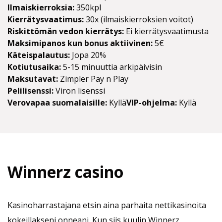
Ilmaiskierroksia:
350kpl
Kierrätysvaatimus:
30x (ilmaiskierroksien voitot)
Riskittömän vedon kierrätys:
Ei kierrätysvaatimusta
Maksimipanos kun bonus aktiivinen:
5€
Käteispalautus:
Jopa 20%
Kotiutusaika:
5-15 minuuttia arkipäivisin
Maksutavat:
Zimpler Pay n Play
Pelilisenssi:
Viron lisenssi
Verovapaa suomalaisille:
Kyllä
VIP-ohjelma:
Kyllä
Winnerz casino
Kasinoharrastajana etsin aina parhaita nettikasinoita
kokeillakseni onneani. Kun siis kuulin Winnerz