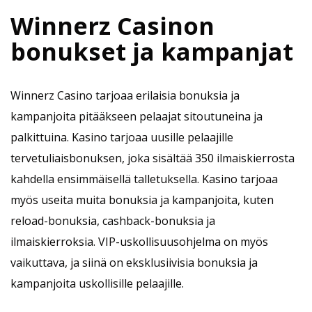
Winnerz Casinon
bonukset ja kampanjat
Winnerz Casino tarjoaa erilaisia bonuksia ja
kampanjoita pitääkseen pelaajat sitoutuneina ja
palkittuina. Kasino tarjoaa uusille pelaajille
tervetuliaisbonuksen, joka sisältää 350 ilmaiskierrosta
kahdella ensimmäisellä talletuksella. Kasino tarjoaa
myös useita muita bonuksia ja kampanjoita, kuten
reload-bonuksia, cashback-bonuksia ja
ilmaiskierroksia. VIP-uskollisuusohjelma on myös
vaikuttava, ja siinä on eksklusiivisia bonuksia ja
kampanjoita uskollisille pelaajille.