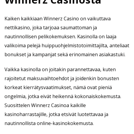
Kaiken kaikkiaan Winnerz Casino on vaikuttava
nettikasino, joka tarjoaa saumattoman ja
nautinnollisen pelikokemuksen. Kasinolla on laaja
valikoima pelejä huippuohjelmistotoimittajilta, anteliaat
bonukset ja kampanjat sekä erinomainen asiakastuki.
Vaikka kasinolla on joitakin parannettavaa, kuten
rajoitetut maksuvaihtoehdot ja joidenkin bonusten
korkeat kierrätysvaatimukset, nämä ovat pieniä
ongelmia, jotka eivät heikennä kokonaiskokemusta.
Suosittelen Winnerz Casinoa kaikille
kasinoharrastajille, jotka etsivät luotettavaa ja
nautinnollista online-kasinokokemusta.