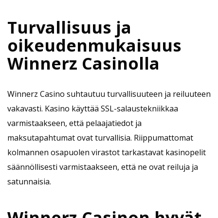
Turvallisuus ja
oikeudenmukaisuus
Winnerz Casinolla
Winnerz Casino suhtautuu turvallisuuteen ja reiluuteen
vakavasti. Kasino käyttää SSL-salaustekniikkaa
varmistaakseen, että pelaajatiedot ja
maksutapahtumat ovat turvallisia. Riippumattomat
kolmannen osapuolen virastot tarkastavat kasinopelit
säännöllisesti varmistaakseen, että ne ovat reiluja ja
satunnaisia.
Winnerz Casinon hyvät