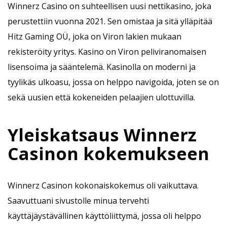
Winnerz Casino on suhteellisen uusi nettikasino, joka
perustettiin vuonna 2021. Sen omistaa ja sitä ylläpitää
Hitz Gaming OÜ, joka on Viron lakien mukaan
rekisteröity yritys. Kasino on Viron peliviranomaisen
lisensoima ja sääntelemä. Kasinolla on moderni ja
tyylikäs ulkoasu, jossa on helppo navigoida, joten se on
sekä uusien että kokeneiden pelaajien ulottuvilla.
Yleiskatsaus Winnerz
Casinon kokemukseen
Winnerz Casinon kokonaiskokemus oli vaikuttava.
Saavuttuani sivustolle minua tervehti
käyttäjäystävällinen käyttöliittymä, jossa oli helppo