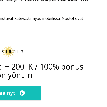
istuvat kätevästi myös mobiilissa. Nostot ovat
i + 200 IK / 100% bonus
nlyöntiin
aa nyt