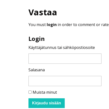
Vastaa
You must
login
in order to comment or rate 
Login
Käyttäjätunnus tai sähköpostiosoite
Salasana
Muista minut