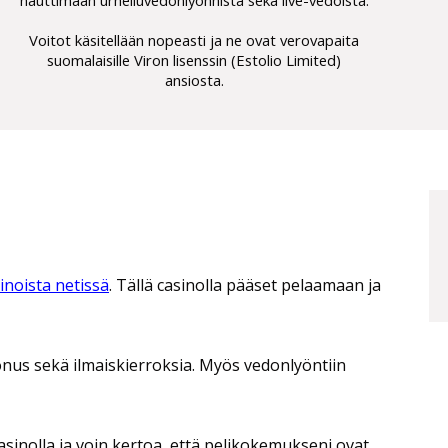
nauttimaan urheiluvedonlyönnistä sekä live-vedoista.
Voitot käsitellään nopeasti ja ne ovat verovapaita
suomalaisille Viron lisenssin (Estolio Limited)
ansiosta.
inoista netissä
. Tällä casinolla pääset pelaamaan ja
onus sekä ilmaiskierroksia. Myös vedonlyöntiin
inolla ja voin kertoa, että pelikokemukseni ovat