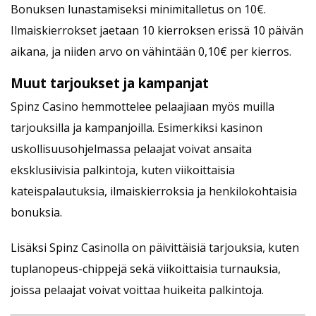
Bonuksen lunastamiseksi minimitalletus on 10€.
Ilmaiskierrokset jaetaan 10 kierroksen erissä 10 päivän
aikana, ja niiden arvo on vähintään 0,10€ per kierros.
Muut tarjoukset ja kampanjat
Spinz Casino hemmottelee pelaajiaan myös muilla
tarjouksilla ja kampanjoilla. Esimerkiksi kasinon
uskollisuusohjelmassa pelaajat voivat ansaita
eksklusiivisia palkintoja, kuten viikoittaisia
kateispalautuksia, ilmaiskierroksia ja henkilokohtaisia
bonuksia.
Lisäksi Spinz Casinolla on päivittäisiä tarjouksia, kuten
tuplanopeus-chippejä sekä viikoittaisia turnauksia,
joissa pelaajat voivat voittaa huikeita palkintoja.