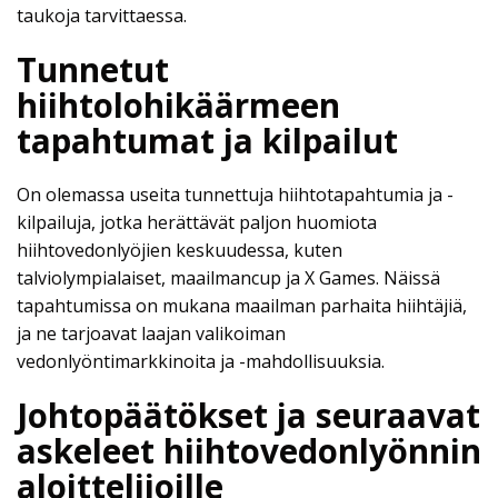
taukoja tarvittaessa.
Tunnetut
hiihtolohikäärmeen
tapahtumat ja kilpailut
On olemassa useita tunnettuja hiihtotapahtumia ja -
kilpailuja, jotka herättävät paljon huomiota
hiihtovedonlyöjien keskuudessa, kuten
talviolympialaiset, maailmancup ja X Games. Näissä
tapahtumissa on mukana maailman parhaita hiihtäjiä,
ja ne tarjoavat laajan valikoiman
vedonlyöntimarkkinoita ja -mahdollisuuksia.
Johtopäätökset ja seuraavat
askeleet hiihtovedonlyönnin
aloittelijoille