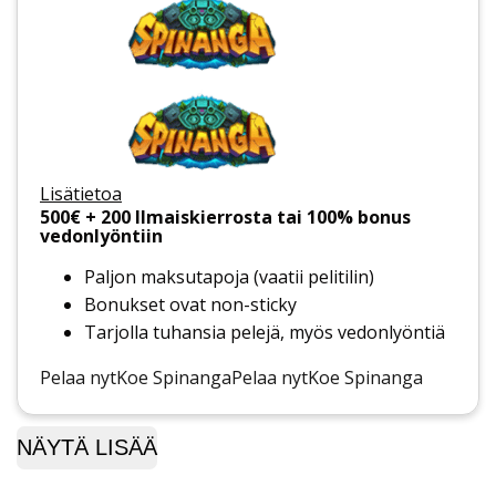
Lisätietoa
500€ + 200 Ilmaiskierrosta tai 100% bonus
vedonlyöntiin
Paljon maksutapoja (vaatii pelitilin)
Bonukset ovat non-sticky
Tarjolla tuhansia pelejä, myös vedonlyöntiä
Pelaa nyt
Koe Spinanga
Pelaa nyt
Koe Spinanga
NÄYTÄ LISÄÄ