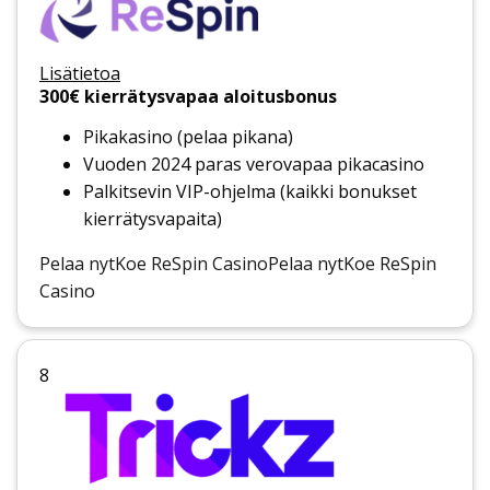
Lisätietoa
300€ kierrätysvapaa aloitusbonus
Pikakasino (pelaa pikana)
Vuoden 2024 paras verovapaa pikacasino
Palkitsevin VIP-ohjelma (kaikki bonukset
kierrätysvapaita)
Pelaa nyt
Koe ReSpin Casino
Pelaa nyt
Koe ReSpin
Casino
8