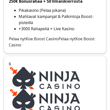
250€ Bonusrahaa + 50 Ilmaiskierrosta
Pikakasino (Pelaa pikana)
Mahtavat kampanjat & Palkintoja Boost-
pisteillä
+3000 Rahapeliä + Live Kasino
Pelaa nyt
Koe Boost Casino
Pelaa nyt
Koe Boost
Casino
6