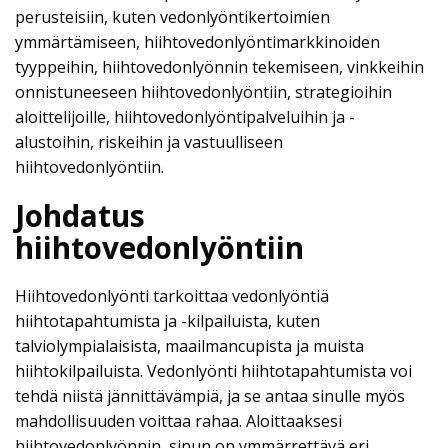
perusteisiin, kuten vedonlyöntikertoimien
ymmärtämiseen, hiihtovedonlyöntimarkkinoiden
tyyppeihin, hiihtovedonlyönnin tekemiseen, vinkkeihin
onnistuneeseen hiihtovedonlyöntiin, strategioihin
aloittelijoille, hiihtovedonlyöntipalveluihin ja -
alustoihin, riskeihin ja vastuulliseen
hiihtovedonlyöntiin.
Johdatus
hiihtovedonlyöntiin
Hiihtovedonlyönti tarkoittaa vedonlyöntiä
hiihtotapahtumista ja -kilpailuista, kuten
talviolympialaisista, maailmancupista ja muista
hiihtokilpailuista. Vedonlyönti hiihtotapahtumista voi
tehdä niistä jännittävämpiä, ja se antaa sinulle myös
mahdollisuuden voittaa rahaa. Aloittaaksesi
hiihtovedonlyönnin, sinun on ymmärrettävä eri