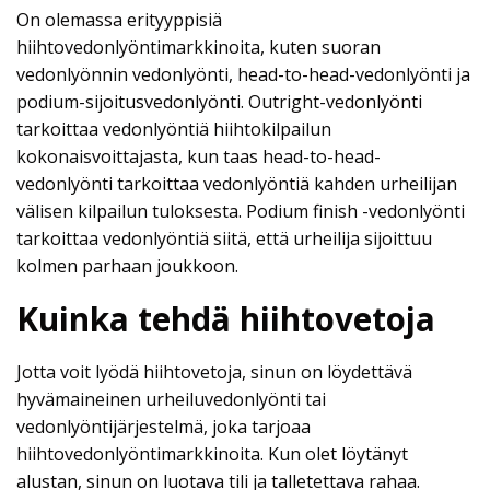
On olemassa erityyppisiä
hiihtovedonlyöntimarkkinoita, kuten suoran
vedonlyönnin vedonlyönti, head-to-head-vedonlyönti ja
podium-sijoitusvedonlyönti. Outright-vedonlyönti
tarkoittaa vedonlyöntiä hiihtokilpailun
kokonaisvoittajasta, kun taas head-to-head-
vedonlyönti tarkoittaa vedonlyöntiä kahden urheilijan
välisen kilpailun tuloksesta. Podium finish -vedonlyönti
tarkoittaa vedonlyöntiä siitä, että urheilija sijoittuu
kolmen parhaan joukkoon.
Kuinka tehdä hiihtovetoja
Jotta voit lyödä hiihtovetoja, sinun on löydettävä
hyvämaineinen urheiluvedonlyönti tai
vedonlyöntijärjestelmä, joka tarjoaa
hiihtovedonlyöntimarkkinoita. Kun olet löytänyt
alustan, sinun on luotava tili ja talletettava rahaa.