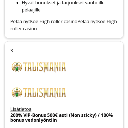
Hyvät bonukset ja tarjoukset vanhoille
pelaajille
Pelaa nyt
Koe High roller casino
Pelaa nyt
Koe High
roller casino
3
Lisätietoa
200% VIP-Bonus 500€ asti (Non sticky) / 100%
bonus vedonlyöntiin