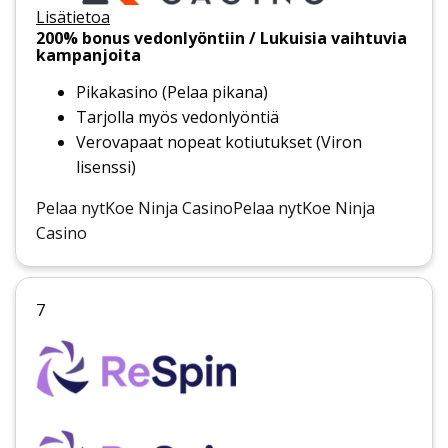
Lisätietoa
200% bonus vedonlyöntiin / Lukuisia vaihtuvia
kampanjoita
Pikakasino (Pelaa pikana)
Tarjolla myös vedonlyöntiä
Verovapaat nopeat kotiutukset (Viron
lisenssi)
Pelaa nyt
Koe Ninja Casino
Pelaa nyt
Koe Ninja
Casino
7