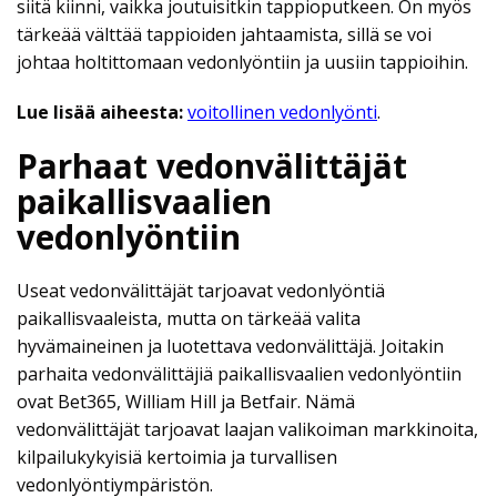
siitä kiinni, vaikka joutuisitkin tappioputkeen. On myös
tärkeää välttää tappioiden jahtaamista, sillä se voi
johtaa holtittomaan vedonlyöntiin ja uusiin tappioihin.
Lue lisää aiheesta:
voitollinen vedonlyönti
.
Parhaat vedonvälittäjät
paikallisvaalien
vedonlyöntiin
Useat vedonvälittäjät tarjoavat vedonlyöntiä
paikallisvaaleista, mutta on tärkeää valita
hyvämaineinen ja luotettava vedonvälittäjä. Joitakin
parhaita vedonvälittäjiä paikallisvaalien vedonlyöntiin
ovat Bet365, William Hill ja Betfair. Nämä
vedonvälittäjät tarjoavat laajan valikoiman markkinoita,
kilpailukykyisiä kertoimia ja turvallisen
vedonlyöntiympäristön.