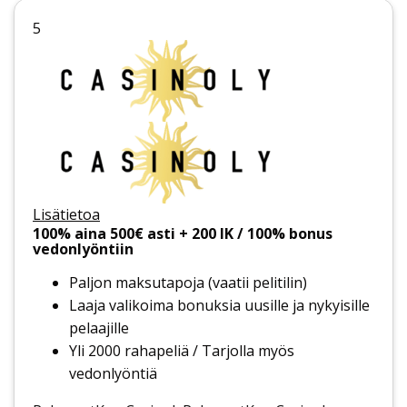
5
Lisätietoa
100% aina 500€ asti + 200 IK / 100% bonus
vedonlyöntiin
Paljon maksutapoja (vaatii pelitilin)
Laaja valikoima bonuksia uusille ja nykyisille
pelaajille
Yli 2000 rahapeliä / Tarjolla myös
vedonlyöntiä