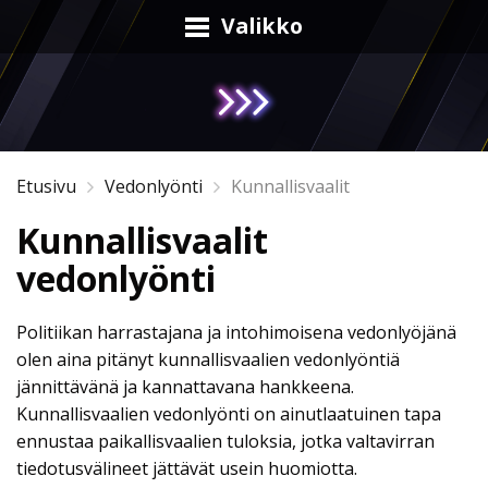
Valikko
Etusivu
Vedonlyönti
Kunnallisvaalit
Kunnallisvaalit
vedonlyönti
Politiikan harrastajana ja intohimoisena vedonlyöjänä
olen aina pitänyt kunnallisvaalien vedonlyöntiä
jännittävänä ja kannattavana hankkeena.
Kunnallisvaalien vedonlyönti on ainutlaatuinen tapa
ennustaa paikallisvaalien tuloksia, jotka valtavirran
tiedotusvälineet jättävät usein huomiotta.