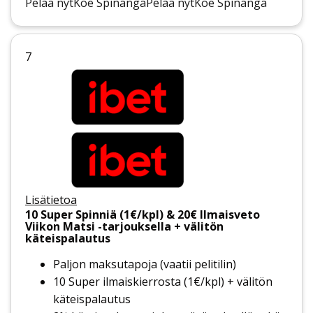
Pelaa nyt
Koe Spinanga
Pelaa nyt
Koe Spinanga
7
Lisätietoa
10 Super Spinniä (1€/kpl) & 20€ Ilmaisveto
Viikon Matsi -tarjouksella + välitön
käteispalautus
Paljon maksutapoja (vaatii pelitilin)
10 Super ilmaiskierrosta (1€/kpl) + välitön
käteispalautus