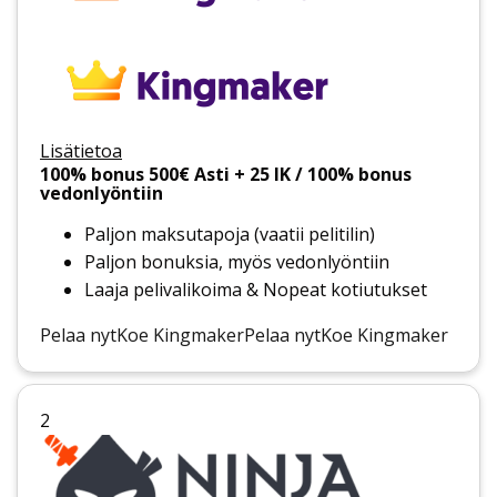
Lisätietoa
100% bonus 500€ Asti + 25 IK / 100% bonus
vedonlyöntiin
Paljon maksutapoja (vaatii pelitilin)
Paljon bonuksia, myös vedonlyöntiin
Laaja pelivalikoima & Nopeat kotiutukset
Pelaa nyt
Koe Kingmaker
Pelaa nyt
Koe Kingmaker
2