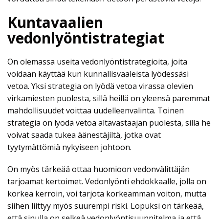
Kuntavaalien
vedonlyöntistrategiat
On olemassa useita vedonlyöntistrategioita, joita
voidaan käyttää kun kunnallisvaaleista lyödessäsi
vetoa. Yksi strategia on lyödä vetoa virassa olevien
virkamiesten puolesta, sillä heillä on yleensä paremmat
mahdollisuudet voittaa uudelleenvalinta. Toinen
strategia on lyödä vetoa altavastaajan puolesta, sillä he
voivat saada tukea äänestäjiltä, jotka ovat
tyytymättömiä nykyiseen johtoon.
On myös tärkeää ottaa huomioon vedonvälittäjän
tarjoamat kertoimet. Vedonlyönti ehdokkaalle, jolla on
korkea kerroin, voi tarjota korkeamman voiton, mutta
siihen liittyy myös suurempi riski. Lopuksi on tärkeää,
että sinulla on selkeä vedonlyöntisuunnitelma ja että