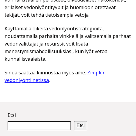
erilaiset vedonlyöntityypit ja huomioon otettavat
tekijät, voit tehdä tietoisempia vetoja.
Käyttämällä oikeita vedonlyöntistrategioita,
noudattamalla parhaita vinkkejä ja valitsemalla parhaat
vedonvälittäjät ja resurssit voit lisätä
menestymismahdollisuuksiasi, kun lyöt vetoa
kunnallisvaaleista.
Sinua saattaa kiinnostaa myös aihe:
Zimpler
vedonlyönti netissä
.
Etsi
Etsi