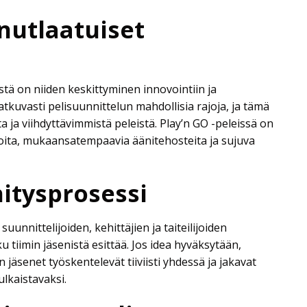
inutlaatuiset
istä on niiden keskittyminen innovointiin ja
atkuvasti pelisuunnittelun mahdollisia rajoja, ja tämä
a ja viihdyttävimmistä peleistä. Play’n GO -peleissä on
ioita, mukaansatempaavia äänitehosteita ja sujuva
hitysprosessi
uunnittelijoiden, kehittäjien ja taiteilijoiden
u tiimin jäsenistä esittää. Jos idea hyväksytään,
jäsenet työskentelevät tiiviisti yhdessä ja jakavat
ulkaistavaksi.