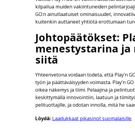
kilpailua muiden vakiintuneiden pelintarjoaj
GO:n ainutlaatuiset ominaisuudet, innovatii
kuitenkin auttaneet yhtiötä erottumaan tungo
Johtopäätökset: Pl
menestystarina ja
siitä
Yhteenvetona voidaan todeta, että Play’n G
työn ja päättäväisyyden voimasta. Play’n GO 
oikea näkemys ja tiimi. Pelaajina ja pelintu
keskittymällä innovointiin, laatuun ja tiimi
pelituottajille, ja odotan innolla, mitä he sa
Löydä:
Laadukkaat pikasinot suomalaisille
.