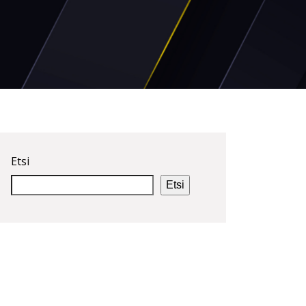
Etsi
Etsi