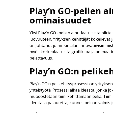
Play’n GO-pelien a
ominaisuudet
Yksi Play’n GO -pelien ainutlaatuisista piirte
luovuuteen. Yrityksen kehittäjät kokeilevat j
on johtanut joihinkin alan innovatiivisimmist
myös korkealaatuista grafiikkaa ja animaat
pelattavuus.
Play’n GO:n pelike
Play’n GO:n pelikehitysprosessi on yrityksen s
yhteistyötä. Prosessi alkaa ideasta, jonka jok
muodostetaan tiimi kehittämään peliä. Tiimin 
ideoita ja palautetta, kunnes peli on valmis j