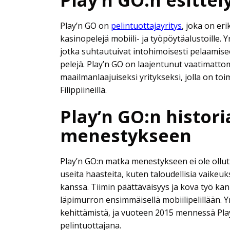
Play’n GO on
pelintuottajayritys
, joka on eri
kasinopelejä mobiili- ja työpöytäalustoille.
jotka suhtautuivat intohimoisesti pelaamiseen 
pelejä. Play’n GO on laajentunut vaatimatto
maailmanlaajuiseksi yritykseksi, jolla on toi
Filippiineillä.
Play’n GO:n histor
menestykseen
Play’n GO:n matka menestykseen ei ole ollu
useita haasteita, kuten taloudellisia vaikeuk
kanssa. Tiimin päättäväisyys ja kova työ kan
läpimurron ensimmäisellä mobiilipelillään. Yr
kehittämistä, ja vuoteen 2015 mennessä Pla
pelintuottajana.