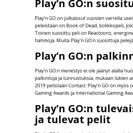
Play’n GO:n suosit
Play’n GO on julkaissut vuosien varrella usei
peleistään on Book of Dead, kolikkopeli, joka
Toinen suosittu peli on Reactoonz, energinen
hahmoja. Muita Play’n GO:n suosittuja pelejä
Play’n GO:n palkin
Play’n GO:n menestys ei ole jäänyt alalla hu
palkintoja ja tunnustuksia, mukaan lukien 
2019 pelistään Contact. Play’n GO on myös ol
Gaming Awards ja International Gaming Awa
Play’n GO:n tulev
ja tulevat pelit