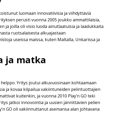
koistunut luomaan innovatiivisia ja viihdyttäviä
 Yrityksen perusti vuonna 2005 joukko ammattilaisia,
ja joilla oli visio luoda ainutlaatuisia ja laadukkaita
masta ruotsalaisesta alkuajastaan
mistoja useissa maissa, kuten Maltalla, Unkarissa ja
ia ja matka
t helppo. Yritys joutui alkuvuosinaan kohtaamaan
sia ja kovaa kilpailua vakiintuneiden pelintuottajien
nattivat kuitenkin, ja vuonna 2010 Play’n GO teki
itys jatkoi innovointia ja uusien jännittävien pelien
y’n GO oli vakiinnuttanut asemansa alan johtavana