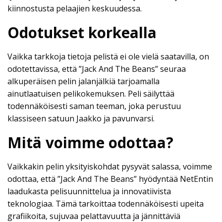
kiinnostusta pelaajien keskuudessa.
Odotukset korkealla
Vaikka tarkkoja tietoja pelistä ei ole vielä saatavilla, on
odotettavissa, että ”Jack And The Beans” seuraa
alkuperäisen pelin jalanjälkiä tarjoamalla
ainutlaatuisen pelikokemuksen. Peli säilyttää
todennäköisesti saman teeman, joka perustuu
klassiseen satuun Jaakko ja pavunvarsi.
Mitä voimme odottaa?
Vaikkakin pelin yksityiskohdat pysyvät salassa, voimme
odottaa, että ”Jack And The Beans” hyödyntää NetEntin
laadukasta pelisuunnittelua ja innovatiivista
teknologiaa. Tämä tarkoittaa todennäköisesti upeita
grafiikoita, sujuvaa pelattavuutta ja jännittäviä