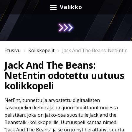
Valikko
Etusivu
Kolikkopelit
Jack And The Beans: NetEntin o
Jack And The Beans:
NetEntin odotettu uutuus
kolikkopeli
NetEnt, tunnettu ja arvostettu digitaalisten
kasinopelien kehittäjä, on juuri ilmoittanut uudesta
pelistään, joka on jatko-osa suositulle Jack and the
Beanstalk -kolikkopelille. Uutuuspeli kantaa nimeä
”Jack And The Beans” ja se on jo nyt herättänyt suurta