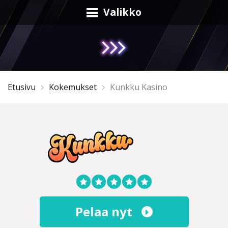
Valikko
Etusivu
Kokemukset
Kunkku Kasino
Pelaa nyt