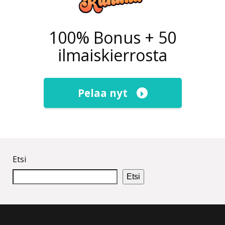
100% Bonus + 50
ilmaiskierrosta
Pelaa nyt
Etsi
Etsi