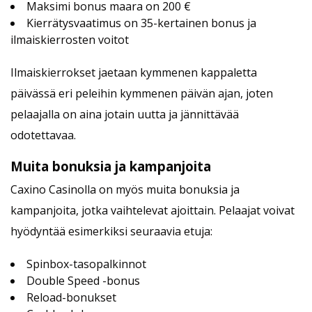
Maksimi bonus maara on 200 €
Kierrätysvaatimus on 35-kertainen bonus ja
ilmaiskierrosten voitot
Ilmaiskierrokset jaetaan kymmenen kappaletta
päivässä eri peleihin kymmenen päivän ajan, joten
pelaajalla on aina jotain uutta ja jännittävää
odotettavaa.
Muita bonuksia ja kampanjoita
Caxino Casinolla on myös muita bonuksia ja
kampanjoita, jotka vaihtelevat ajoittain. Pelaajat voivat
hyödyntää esimerkiksi seuraavia etuja:
Spinbox-tasopalkinnot
Double Speed -bonus
Reload-bonukset