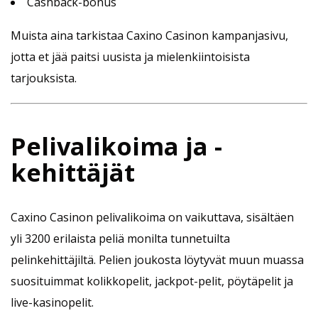
Cashback-bonus
Muista aina tarkistaa Caxino Casinon kampanjasivu,
jotta et jää paitsi uusista ja mielenkiintoisista
tarjouksista.
Pelivalikoima ja -
kehittäjät
Caxino Casinon pelivalikoima on vaikuttava, sisältäen
yli 3200 erilaista peliä monilta tunnetuilta
pelinkehittäjiltä. Pelien joukosta löytyvät muun muassa
suosituimmat kolikkopelit, jackpot-pelit, pöytäpelit ja
live-kasinopelit.