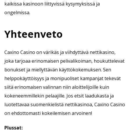
kaikissa kasinoon liittyvissä kysymyksissä ja
ongelmissa.
Yhteenveto
Caxino Casino on värikäs ja viihdyttävä nettikasino,
joka tarjoaa erinomaisen pelivalikoiman, houkuttelevat
bonukset ja miellyttävän käyttökokemuksen. Sen
helppokäyttöisyys ja monipuoliset kampanjat tekevät
siitä erinomaisen valinnan niin aloittelijoille kuin
kokeneemmillekin pelaajille. Jos etsit laadukasta ja
luotettavaa suomenkielistä nettikasinoa, Caxino Casino
on ehdottomasti kokeilemisen arvoinen!
Plussat: