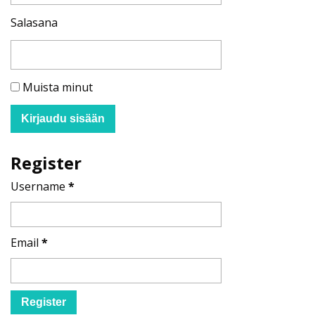
Salasana
Muista minut
Register
Username
*
Email
*