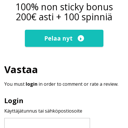
100% non sticky bonus
200€ asti + 100 spinniä
Pelaa nyt
Vastaa
You must
login
in order to comment or rate a review.
Login
Käyttäjätunnus tai sähköpostiosoite