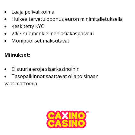
Laaja pelivalikoima
Huikea tervetulobonus euron minimitalletuksella
Keskitetty KYC
24/7-suomenkielinen asiakaspalvelu
Monipuoliset maksutavat
Miinukset:
Ei suuria eroja sisarkasinoihin
Tasopalkinnot saattavat olla toisinaan
vaatimattomia