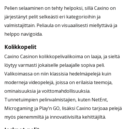
Pelien selaaminen on tehty helpoksi, sillä Caxino on
järjestänyt pelit selkeästi eri kategorioihin ja
valmistajittain. Peliaula on visuaalisesti miellyttävä ja
helppo navigoida.
Kolikkopelit
Caxino Casinon kolikkopelivalikoima on laaja, ja sieltä
löytyy varmasti jokaiselle pelaajalle sopiva peli.
Valikoimassa on niin klassisia hedelmäpelejä kuin
moderneja videopelejä, joissa on erilaisia teemoja,
ominaisuuksia ja voittomahdollisuuksia.
Tunnetuimpien pelinvalmistajien, kuten NetEnt,
Microgaming ja Play’n GO, lisäksi Caxino tarjoaa pelejä
myös pienemmiltä ja innovatiivisilta kehittäjiltä.