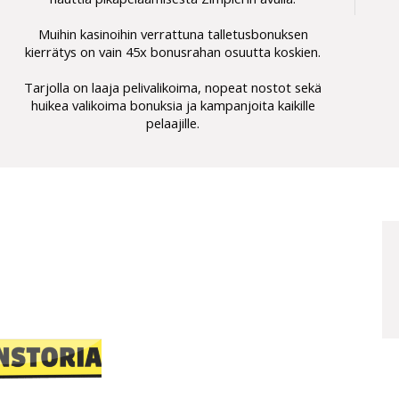
Muihin kasinoihin verrattuna talletusbonuksen
kierrätys on vain 45x bonusrahan osuutta koskien.
Tarjolla on laaja pelivalikoima, nopeat nostot sekä
huikea valikoima bonuksia ja kampanjoita kaikille
pelaajille.