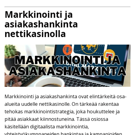
Markkinointi ja
asiakashankinta
nettikasinolla
Markkinointi ja asiakashankinta ovat elintärkeitä osa-
alueita uudelle nettikasinolle. On tärkeää rakentaa
tehokas markkinointistrategia, joka houkuttelee ja
pitää asiakkaat kiinnostuneina. Tässä osiossa
käsitellään digitaalista markkinointia,
yhteistyökumppaneiden hankintaa ja kampanjoiden