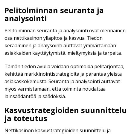
Pelitoiminnan seuranta ja
analysointi
Pelitoiminnan seuranta ja analysointi ovat olennainen
osa nettikasinon ylläpitoa ja kasvua. Tiedon
kerääminen ja analysointi auttavat ymmärtämään
asiakkaiden käyttäytymistä, mieltymyksiä ja tarpeita.
Tämän tiedon avulla voidaan optimoida pelitarjontaa,
kehittää markkinointistrategioita ja parantaa yleistä
asiakaskokemusta. Seuranta ja analysointi auttavat
myös varmistamaan, että toiminta noudattaa
lainsäädäntöä ja säädöksiä.
Kasvustrategioiden suunnittelu
ja toteutus
Nettikasinon kasvustrategioiden suunnittelu ja