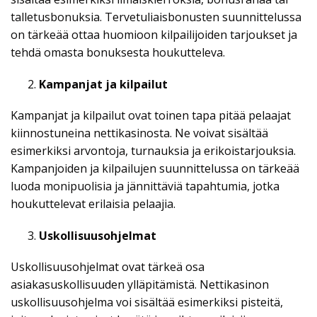
talletusbonuksia. Tervetuliaisbonusten suunnittelussa
on tärkeää ottaa huomioon kilpailijoiden tarjoukset ja
tehdä omasta bonuksesta houkutteleva.
Kampanjat ja kilpailut
Kampanjat ja kilpailut ovat toinen tapa pitää pelaajat
kiinnostuneina nettikasinosta. Ne voivat sisältää
esimerkiksi arvontoja, turnauksia ja erikoistarjouksia.
Kampanjoiden ja kilpailujen suunnittelussa on tärkeää
luoda monipuolisia ja jännittäviä tapahtumia, jotka
houkuttelevat erilaisia pelaajia.
Uskollisuusohjelmat
Uskollisuusohjelmat ovat tärkeä osa
asiakasuskollisuuden ylläpitämistä. Nettikasinon
uskollisuusohjelma voi sisältää esimerkiksi pisteitä,