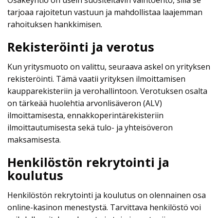
Osakeyhtiö on usein suositeltavin vaihtoehto, sillä se
tarjoaa rajoitetun vastuun ja mahdollistaa laajemman
rahoituksen hankkimisen.
Rekisteröinti ja verotus
Kun yritysmuoto on valittu, seuraava askel on yrityksen
rekisteröinti. Tämä vaatii yrityksen ilmoittamisen
kaupparekisteriin ja verohallintoon. Verotuksen osalta
on tärkeää huolehtia arvonlisäveron (ALV)
ilmoittamisesta, ennakkoperintärekisteriin
ilmoittautumisesta sekä tulo- ja yhteisöveron
maksamisesta.
Henkilöstön rekrytointi ja
koulutus
Henkilöstön rekrytointi ja koulutus on olennainen osa
online-kasinon menestystä. Tarvittava henkilöstö voi