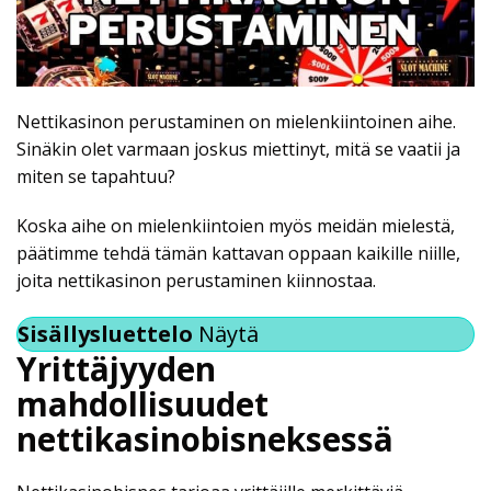
Nettikasinon perustaminen on mielenkiintoinen aihe.
Sinäkin olet varmaan joskus miettinyt, mitä se vaatii ja
miten se tapahtuu?
Koska aihe on mielenkiintoien myös meidän mielestä,
päätimme tehdä tämän kattavan oppaan kaikille niille,
joita nettikasinon perustaminen kiinnostaa.
Sisällysluettelo
Näytä
Yrittäjyyden
mahdollisuudet
nettikasinobisneksessä