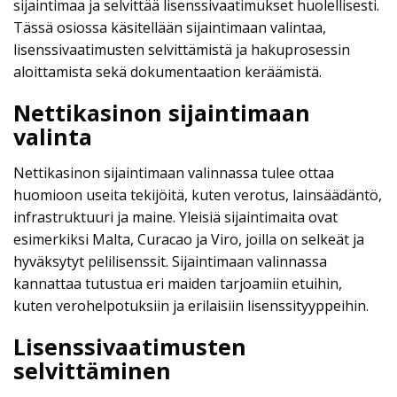
sijaintimaa ja selvittää lisenssivaatimukset huolellisesti.
Tässä osiossa käsitellään sijaintimaan valintaa,
lisenssivaatimusten selvittämistä ja hakuprosessin
aloittamista sekä dokumentaation keräämistä.
Nettikasinon sijaintimaan
valinta
Nettikasinon sijaintimaan valinnassa tulee ottaa
huomioon useita tekijöitä, kuten verotus, lainsäädäntö,
infrastruktuuri ja maine. Yleisiä sijaintimaita ovat
esimerkiksi Malta, Curacao ja Viro, joilla on selkeät ja
hyväksytyt pelilisenssit. Sijaintimaan valinnassa
kannattaa tutustua eri maiden tarjoamiin etuihin,
kuten verohelpotuksiin ja erilaisiin lisenssityyppeihin.
Lisenssivaatimusten
selvittäminen