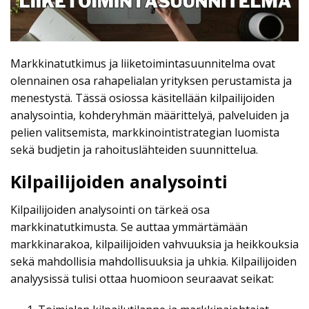
Markkinatutkimus ja liiketoimintasuunnitelma ovat
olennainen osa rahapelialan yrityksen perustamista ja
menestystä. Tässä osiossa käsitellään kilpailijoiden
analysointia, kohderyhmän määrittelyä, palveluiden ja
pelien valitsemista, markkinointistrategian luomista
sekä budjetin ja rahoituslähteiden suunnittelua.
Kilpailijoiden analysointi
Kilpailijoiden analysointi on tärkeä osa
markkinatutkimusta. Se auttaa ymmärtämään
markkinarakoa, kilpailijoiden vahvuuksia ja heikkouksia
sekä mahdollisia mahdollisuuksia ja uhkia. Kilpailijoiden
analyysissä tulisi ottaa huomioon seuraavat seikat: