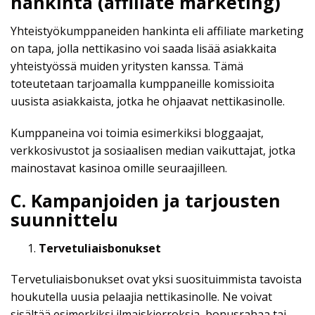
hankinta (affiliate marketing)
Yhteistyökumppaneiden hankinta eli affiliate marketing
on tapa, jolla nettikasino voi saada lisää asiakkaita
yhteistyössä muiden yritysten kanssa. Tämä
toteutetaan tarjoamalla kumppaneille komissioita
uusista asiakkaista, jotka he ohjaavat nettikasinolle.
Kumppaneina voi toimia esimerkiksi bloggaajat,
verkkosivustot ja sosiaalisen median vaikuttajat, jotka
mainostavat kasinoa omille seuraajilleen.
C. Kampanjoiden ja tarjousten
suunnittelu
Tervetuliaisbonukset
Tervetuliaisbonukset ovat yksi suosituimmista tavoista
houkutella uusia pelaajia nettikasinolle. Ne voivat
sisältää esimerkiksi ilmaiskierroksia, bonusrahaa tai