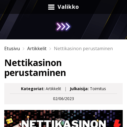
Valikko
Etusivu
Artikkelit
Nettikasinon perustaminen
Nettikasinon
perustaminen
Kategoriat:
Artikkelit
|
Julkaisija:
Toimitus
02/06/2023