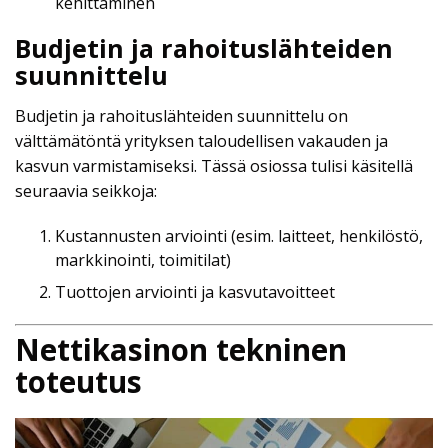
kehittäminen
Budjetin ja rahoituslähteiden
suunnittelu
Budjetin ja rahoituslähteiden suunnittelu on
välttämätöntä yrityksen taloudellisen vakauden ja
kasvun varmistamiseksi. Tässä osiossa tulisi käsitellä
seuraavia seikkoja:
Kustannusten arviointi (esim. laitteet, henkilöstö,
markkinointi, toimitilat)
Tuottojen arviointi ja kasvutavoitteet
Nettikasinon tekninen
toteutus