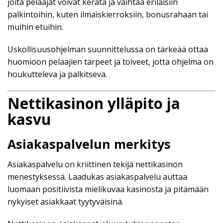
joita pelaajat voivat kerätä ja vaihtaa erilaisiin
palkintoihin, kuten ilmaiskierroksiin, bonusrahaan tai
muihin etuihin.
Uskollisuusohjelman suunnittelussa on tärkeää ottaa
huomioon pelaajien tarpeet ja toiveet, jotta ohjelma on
houkutteleva ja palkitseva.
Nettikasinon ylläpito ja
kasvu
Asiakaspalvelun merkitys
Asiakaspalvelu on kriittinen tekijä nettikasinon
menestyksessä. Laadukas asiakaspalvelu auttaa
luomaan positiivista mielikuvaa kasinosta ja pitämään
nykyiset asiakkaat tyytyväisinä.