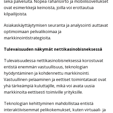
sekä palveluita. Nopea rahansiirto ja mobiilisovellukset
ovat esimerkkejä keinoista, joilla voi erottautua
kilpailijoista.
Asiakaskäyttäytymisen seuranta ja analysointi auttavat
optimoimaan pelivalikoimaa ja
markkinointistrategioita.
Tulevaisuuden näkymät nettikasinobisneksessä
Tulevaisuudessa nettikasinobisneksessä korostuvat
entistä enemmän vastuullisuus, teknologian
hyödyntäminen ja kohdennettu markkinointi.
Vastuullinen pelaaminen ja eettiset toimintatavat ovat
yhä tärkeämpiä kuluttajille, mikä voi avata uusia
markkinoita eettisesti toimiville yrityksille.
Teknologian kehittyminen mahdollistaa entistä
interaktiivisemmat pelikokemukset, kuten virtuaali- ja