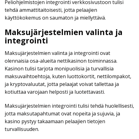
Peliohjelmistojen integrointi verkkosivustoon tulisi
tehdä ammattitaitoisesti, jotta pelaajien
käyttökokemus on saumaton ja miellyttävä.
Maksujärjestelmien valinta ja
integrointi
Maksujärjestelmien valinta ja integrointi ovat
olennaisia osa-alueita nettikasinon toiminnassa.
Kasinon tulisi tarjota monipuolisia ja turvallisia
maksuvaihtoehtoja, kuten luottokortit, nettilompakot,
ja kryptovaluutat, jotta pelaajat voivat tallettaa ja
kotiuttaa varojaan helposti ja luotettavasti.
Maksujärjestelmien integrointi tulisi tehdä huolellisesti,
jotta maksutapahtumat ovat nopeita ja sujuvia, ja
kasino pystyy takaamaan pelaajien tietojen
turvallisuuden.