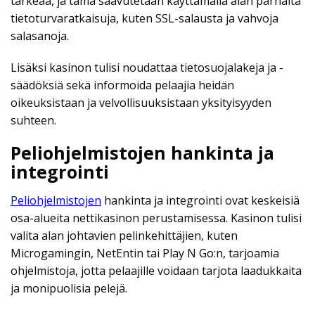
tärkeää, ja tämä saavutetaan käyttämällä alan parhaita
tietoturvaratkaisuja, kuten SSL-salausta ja vahvoja
salasanoja.
Lisäksi kasinon tulisi noudattaa tietosuojalakeja ja -
säädöksiä sekä informoida pelaajia heidän
oikeuksistaan ja velvollisuuksistaan yksityisyyden
suhteen.
Peliohjelmistojen hankinta ja
integrointi
Peliohjelmistojen
hankinta ja integrointi ovat keskeisiä
osa-alueita nettikasinon perustamisessa. Kasinon tulisi
valita alan johtavien pelinkehittäjien, kuten
Microgamingin, NetEntin tai Play N Go:n, tarjoamia
ohjelmistoja, jotta pelaajille voidaan tarjota laadukkaita
ja monipuolisia pelejä.