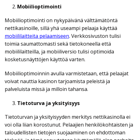
Mobiilioptimointi
Mobiilioptimointi on nykypäivänä välttämätöntä
nettikasinoille, sillä yhä useampi pelaaja käyttää
mobiililaitteita pelaamiseen
. Verkkosivuston tulisi
toimia saumattomasti sekä tietokoneella että
mobiililaitteilla, ja mobiiliversio tulisi optimoida
kosketusnäyttöjen käyttöä varten.
Mobiilioptimoinnin avulla varmistetaan, että pelaajat
voivat nauttia kasinon tarjoamista peleistä ja
palveluista missä ja milloin tahansa.
Tietoturva ja yksityisyys
Tietoturvan ja yksityisyyden merkitys nettikasinolla ei
voi olla liian korostunut. Pelaajien henkilökohtaisten ja
taloudellisten tietojen suojaaminen on ehdottoman