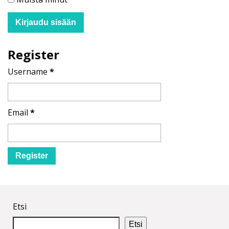
Register
Username
*
Email
*
Etsi
Etsi