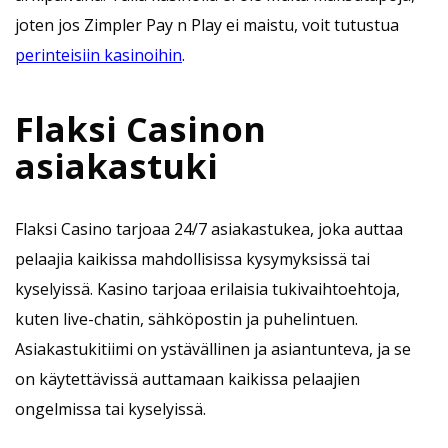
joten jos Zimpler Pay n Play ei maistu, voit tutustua
perinteisiin kasinoihin
.
Flaksi Casinon
asiakastuki
Flaksi Casino tarjoaa 24/7 asiakastukea, joka auttaa
pelaajia kaikissa mahdollisissa kysymyksissä tai
kyselyissä. Kasino tarjoaa erilaisia tukivaihtoehtoja,
kuten live-chatin, sähköpostin ja puhelintuen.
Asiakastukitiimi on ystävällinen ja asiantunteva, ja se
on käytettävissä auttamaan kaikissa pelaajien
ongelmissa tai kyselyissä.