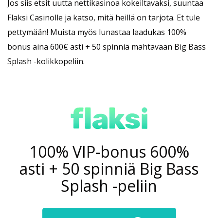
Jos siis etsit uutta nettikasinoa kokeiltavaksi, suuntaa
Flaksi Casinolle ja katso, mitä heillä on tarjota. Et tule
pettymään! Muista myös lunastaa laadukas 100%
bonus aina 600€ asti + 50 spinniä mahtavaan Big Bass
Splash -kolikkopeliin.
100% VIP-bonus 600%
asti + 50 spinniä Big Bass
Splash -peliin