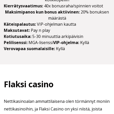
Kierrätysvaatimus:
40x bonusraha/spinnien voitot
Maksimipanos kun bonus aktiivinen:
20% bonuksen
määrästä
Käteispalautus:
VIP-ohjelman kautta
Maksutavat:
Pay n play
Kotiutusaika:
5-30 minuuttia arkipäivisin
Pelilisenssi:
MGA-lisenssi
VIP-ohjelma:
Kyllä
Verovapaa suomalaisille:
Kyllä
Flaksi casino
Nettikasinoalan ammattilaisena olen törmännyt moniin
nettikasinoihin, ja Flaksi Casino on yksi niistä, joista