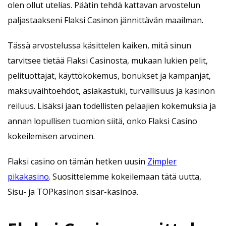
olen ollut utelias. Päätin tehdä kattavan arvostelun
paljastaakseni Flaksi Casinon jännittävän maailman.
Tässä arvostelussa käsittelen kaiken, mitä sinun
tarvitsee tietää Flaksi Casinosta, mukaan lukien pelit,
pelituottajat, käyttökokemus, bonukset ja kampanjat,
maksuvaihtoehdot, asiakastuki, turvallisuus ja kasinon
reiluus. Lisäksi jaan todellisten pelaajien kokemuksia ja
annan lopullisen tuomion siitä, onko Flaksi Casino
kokeilemisen arvoinen.
Flaksi casino on tämän hetken uusin
Zimpler
pikakasino
. Suosittelemme kokeilemaan tätä uutta,
Sisu- ja TOPkasinon sisar-kasinoa.