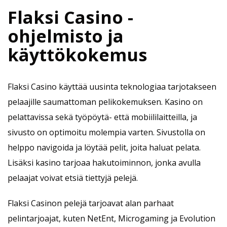
Flaksi Casino -
ohjelmisto ja
käyttökokemus
Flaksi Casino käyttää uusinta teknologiaa tarjotakseen
pelaajille saumattoman pelikokemuksen. Kasino on
pelattavissa sekä työpöytä- että mobiililaitteilla, ja
sivusto on optimoitu molempia varten. Sivustolla on
helppo navigoida ja löytää pelit, joita haluat pelata.
Lisäksi kasino tarjoaa hakutoiminnon, jonka avulla
pelaajat voivat etsiä tiettyjä pelejä.
Flaksi Casinon pelejä tarjoavat alan parhaat
pelintarjoajat, kuten NetEnt, Microgaming ja Evolution