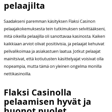
pelaajilta
Saadakseni paremman käsityksen Flaksi Casinon
pelaajakokemuksesta tein tutkimuksen selvittääkseni,
mitä oikeilla pelaajilla oli sanottavaa kasinosta. Kaiken
kaikkiaan arviot olivat positiivisia, ja pelaajat kehuivat
pelivalikoimaa ja asiakastuen laatua. Jotkut pelaajat
mainitsivat, että kotiutusten käsittelyajat voisivat olla
nopeampia, mutta tämä on yleinen ongelma monilla
nettikasinoilla.
Flaksi Casinolla
pelaamisen hyvät ja
huonot puolet