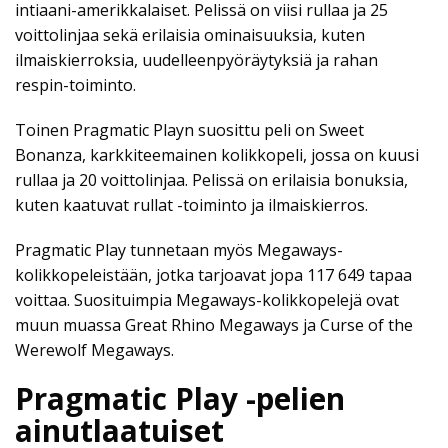
intiaani-amerikkalaiset. Pelissä on viisi rullaa ja 25
voittolinjaa sekä erilaisia ominaisuuksia, kuten
ilmaiskierroksia, uudelleenpyöräytyksiä ja rahan
respin-toiminto.
Toinen Pragmatic Playn suosittu peli on Sweet
Bonanza, karkkiteemainen kolikkopeli, jossa on kuusi
rullaa ja 20 voittolinjaa. Pelissä on erilaisia bonuksia,
kuten kaatuvat rullat -toiminto ja ilmaiskierros.
Pragmatic Play tunnetaan myös Megaways-
kolikkopeleistään, jotka tarjoavat jopa 117 649 tapaa
voittaa. Suosituimpia Megaways-kolikkopelejä ovat
muun muassa Great Rhino Megaways ja Curse of the
Werewolf Megaways.
Pragmatic Play -pelien
ainutlaatuiset