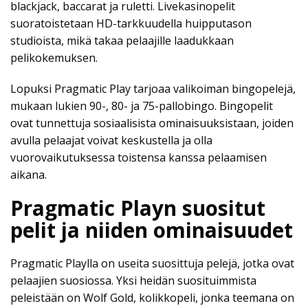
blackjack, baccarat ja ruletti. Livekasinopelit
suoratoistetaan HD-tarkkuudella huipputason
studioista, mikä takaa pelaajille laadukkaan
pelikokemuksen.
Lopuksi Pragmatic Play tarjoaa valikoiman bingopelejä,
mukaan lukien 90-, 80- ja 75-pallobingo. Bingopelit
ovat tunnettuja sosiaalisista ominaisuuksistaan, joiden
avulla pelaajat voivat keskustella ja olla
vuorovaikutuksessa toistensa kanssa pelaamisen
aikana.
Pragmatic Playn suositut
pelit ja niiden ominaisuudet
Pragmatic Playlla on useita suosittuja pelejä, jotka ovat
pelaajien suosiossa. Yksi heidän suosituimmista
peleistään on Wolf Gold, kolikkopeli, jonka teemana on