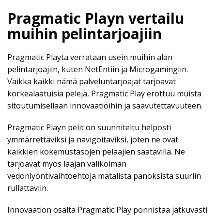
Pragmatic Playn vertailu
muihin pelintarjoajiin
Pragmatic Playta verrataan usein muihin alan
pelintarjoajiin, kuten NetEntiin ja Microgamingiin.
Vaikka kaikki nämä palveluntarjoajat tarjoavat
korkealaatuisia pelejä, Pragmatic Play erottuu muista
sitoutumisellaan innovaatioihin ja saavutettavuuteen.
Pragmatic Playn pelit on suunniteltu helposti
ymmärrettäviksi ja navigoitaviksi, joten ne ovat
kaikkien kokemustasojen pelaajien saatavilla. Ne
tarjoavat myös laajan valikoiman
vedonlyöntivaihtoehtoja matalista panoksista suuriin
rullattaviin.
Innovaation osalta Pragmatic Play ponnistaa jatkuvasti