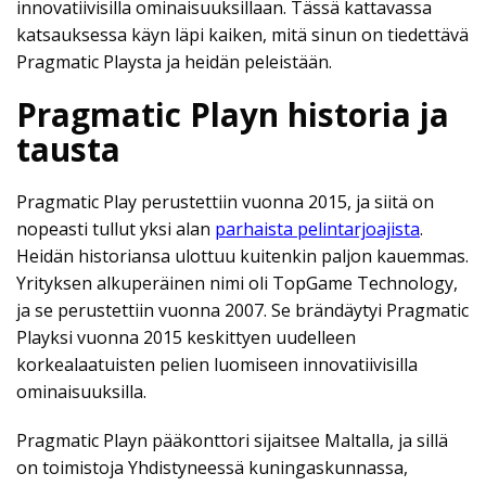
innovatiivisilla ominaisuuksillaan. Tässä kattavassa
katsauksessa käyn läpi kaiken, mitä sinun on tiedettävä
Pragmatic Playsta ja heidän peleistään.
Pragmatic Playn historia ja
tausta
Pragmatic Play perustettiin vuonna 2015, ja siitä on
nopeasti tullut yksi alan
parhaista pelintarjoajista
.
Heidän historiansa ulottuu kuitenkin paljon kauemmas.
Yrityksen alkuperäinen nimi oli TopGame Technology,
ja se perustettiin vuonna 2007. Se brändäytyi Pragmatic
Playksi vuonna 2015 keskittyen uudelleen
korkealaatuisten pelien luomiseen innovatiivisilla
ominaisuuksilla.
Pragmatic Playn pääkonttori sijaitsee Maltalla, ja sillä
on toimistoja Yhdistyneessä kuningaskunnassa,