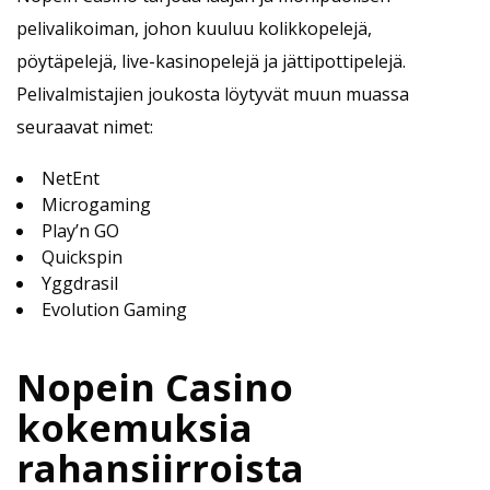
pelivalikoiman, johon kuuluu kolikkopelejä,
pöytäpelejä, live-kasinopelejä ja jättipottipelejä.
Pelivalmistajien joukosta löytyvät muun muassa
seuraavat nimet:
NetEnt
Microgaming
Play’n GO
Quickspin
Yggdrasil
Evolution Gaming
Nopein Casino
kokemuksia
rahansiirroista