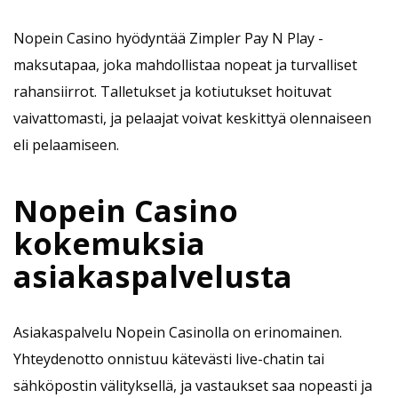
Nopein Casino hyödyntää Zimpler Pay N Play -
maksutapaa, joka mahdollistaa nopeat ja turvalliset
rahansiirrot. Talletukset ja kotiutukset hoituvat
vaivattomasti, ja pelaajat voivat keskittyä olennaiseen
eli pelaamiseen.
Nopein Casino
kokemuksia
asiakaspalvelusta
Asiakaspalvelu Nopein Casinolla on erinomainen.
Yhteydenotto onnistuu kätevästi live-chatin tai
sähköpostin välityksellä, ja vastaukset saa nopeasti ja