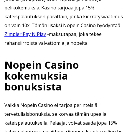
pelikokemuksia. Kasino tarjoaa jopa 15%
käteispalautuksen päivittäin, jonka kierrätysvaatimus
on vain 10x. Tämän lisäksi Nopein Casino hyödyntää
Zimpler Pay N Play
-maksutapaa, joka tekee
rahansiirroista vaivattomia ja nopeita.
Nopein Casino
kokemuksia
bonuksista
Vaikka Nopein Casino ei tarjoa perinteisiä
tervetuliaisbonuksia, se korvaa tämän upealla
käteispalautuksella. Pelaajat voivat saada jopa 15%
käteispalautusta päivittäin, riippuen kuinka paljon he