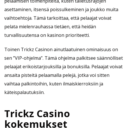
pelaamisen toimenpiteitä, kuten talletusrajojen
asettaminen, itsensä poissulkeminen ja joukko muita
vaihtoehtoja. Tämä tarkoittaa, että pelaajat voivat
pelata mielenrauhassa tietäen, että heidän
turvallisuutensa on kasinon prioriteetti.
Toinen Trickz Casinon ainutlaatuinen ominaisuus on
sen ”VIP-ohjelma”. Tämä ohjelma palkitsee säännölliset
pelaajat erikoistarjouksilla ja bonuksilla. Pelaajat voivat
ansaita pisteitä pelaamalla pelejä, jotka voi sitten
vaihtaa palkintoihin, kuten ilmaiskierroksiin ja
käteispalautuksiin.
Trickz Casino
kokemukset