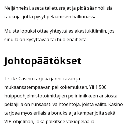
Neljänneksi, aseta talletusrajat ja pidä säännöllisiä
taukoja, jotta pysyt pelaamisen hallinnassa.
Muista lopuksi ottaa yhteyttä asiakastukitiimiin, jos
sinulla on kysyttävää tai huolenaiheita.
Johtopäätökset
Trickz Casino tarjoaa jännittävän ja
mukaansatempaavan pelikokemuksen. Yli 1 500
huippuohjelmistotoimittajien pelinimikkeen ansiosta
pelaajilla on runsaasti vaihtoehtoja, joista valita. Kasino
tarjoaa myös erilaisia bonuksia ja kampanjoita sekä
VIP-ohjelman, joka palkitsee vakiopelaajia