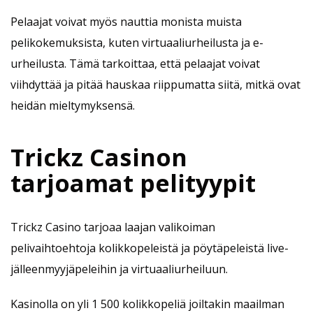
Pelaajat voivat myös nauttia monista muista
pelikokemuksista, kuten virtuaaliurheilusta ja e-
urheilusta. Tämä tarkoittaa, että pelaajat voivat
viihdyttää ja pitää hauskaa riippumatta siitä, mitkä ovat
heidän mieltymyksensä.
Trickz Casinon
tarjoamat pelityypit
Trickz Casino tarjoaa laajan valikoiman
pelivaihtoehtoja kolikkopeleistä ja pöytäpeleistä live-
jälleenmyyjäpeleihin ja virtuaaliurheiluun.
Kasinolla on yli 1 500 kolikkopeliä joiltakin maailman