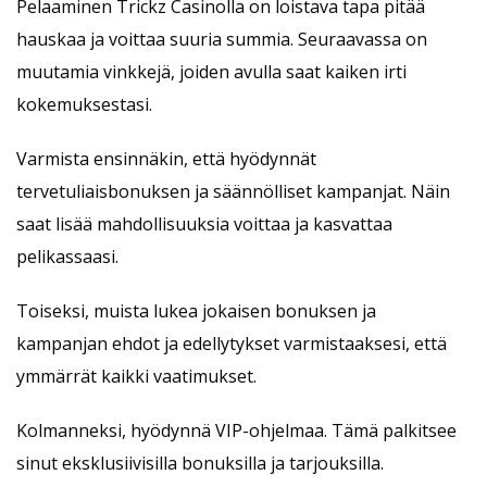
Pelaaminen Trickz Casinolla on loistava tapa pitää
hauskaa ja voittaa suuria summia. Seuraavassa on
muutamia vinkkejä, joiden avulla saat kaiken irti
kokemuksestasi.
Varmista ensinnäkin, että hyödynnät
tervetuliaisbonuksen ja säännölliset kampanjat. Näin
saat lisää mahdollisuuksia voittaa ja kasvattaa
pelikassaasi.
Toiseksi, muista lukea jokaisen bonuksen ja
kampanjan ehdot ja edellytykset varmistaaksesi, että
ymmärrät kaikki vaatimukset.
Kolmanneksi, hyödynnä VIP-ohjelmaa. Tämä palkitsee
sinut eksklusiivisilla bonuksilla ja tarjouksilla.