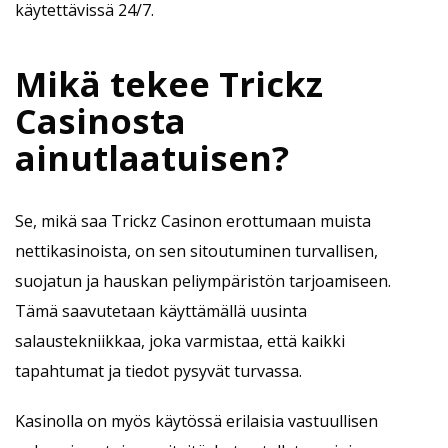
käytettävissä 24/7.
Mikä tekee Trickz
Casinosta
ainutlaatuisen?
Se, mikä saa Trickz Casinon erottumaan muista
nettikasinoista, on sen sitoutuminen turvallisen,
suojatun ja hauskan peliympäristön tarjoamiseen.
Tämä saavutetaan käyttämällä uusinta
salaustekniikkaa, joka varmistaa, että kaikki
tapahtumat ja tiedot pysyvät turvassa.
Kasinolla on myös käytössä erilaisia vastuullisen