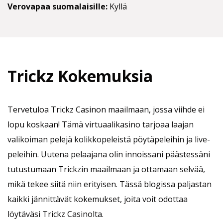
Verovapaa suomalaisille:
Kyllä
Trickz Kokemuksia
Tervetuloa Trickz Casinon maailmaan, jossa viihde ei
lopu koskaan! Tämä virtuaalikasino tarjoaa laajan
valikoiman pelejä kolikkopeleistä pöytäpeleihin ja live-
peleihin. Uutena pelaajana olin innoissani päästessäni
tutustumaan Trickzin maailmaan ja ottamaan selvää,
mikä tekee siitä niin erityisen. Tässä blogissa paljastan
kaikki jännittävät kokemukset, joita voit odottaa
löytäväsi Trickz Casinolta.