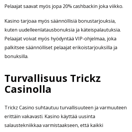
Pelaajat saavat myös jopa 20% cashbackin joka viikko.
Kasino tarjoaa myös säännöllisiä bonustarjouksia,
kuten uudelleenlatausbonuksia ja käteispalautuksia.
Pelaajat voivat myös hyödyntää VIP-ohjelmaa, joka
palkitsee säännölliset pelaajat erikoistarjouksilla ja
bonuksilla.
Turvallisuus Trickz
Casinolla
Trickz Casino suhtautuu turvallisuuteen ja varmuuteen
erittäin vakavasti. Kasino käyttää uusinta
salaustekniikkaa varmistaakseen, että kaikki