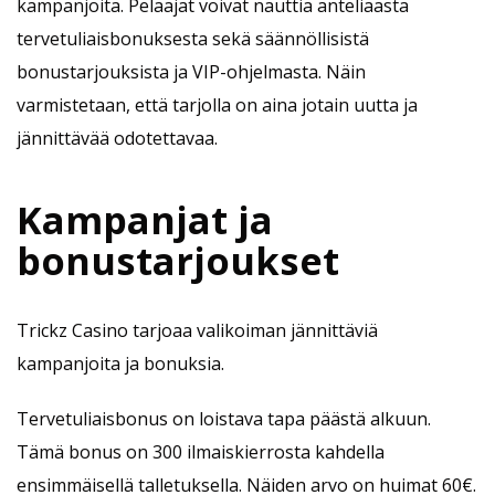
kampanjoita. Pelaajat voivat nauttia anteliaasta
tervetuliaisbonuksesta sekä säännöllisistä
bonustarjouksista ja VIP-ohjelmasta. Näin
varmistetaan, että tarjolla on aina jotain uutta ja
jännittävää odotettavaa.
Kampanjat ja
bonustarjoukset
Trickz Casino tarjoaa valikoiman jännittäviä
kampanjoita ja bonuksia.
Tervetuliaisbonus on loistava tapa päästä alkuun.
Tämä bonus on 300 ilmaiskierrosta kahdella
ensimmäisellä talletuksella. Näiden arvo on huimat 60€.