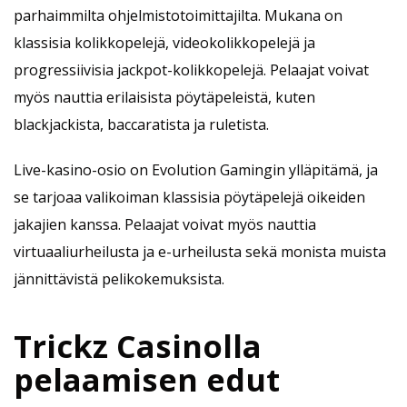
parhaimmilta ohjelmistotoimittajilta. Mukana on
klassisia kolikkopelejä, videokolikkopelejä ja
progressiivisia jackpot-kolikkopelejä. Pelaajat voivat
myös nauttia erilaisista pöytäpeleistä, kuten
blackjackista, baccaratista ja ruletista.
Live-kasino-osio on Evolution Gamingin ylläpitämä, ja
se tarjoaa valikoiman klassisia pöytäpelejä oikeiden
jakajien kanssa. Pelaajat voivat myös nauttia
virtuaaliurheilusta ja e-urheilusta sekä monista muista
jännittävistä pelikokemuksista.
Trickz Casinolla
pelaamisen edut