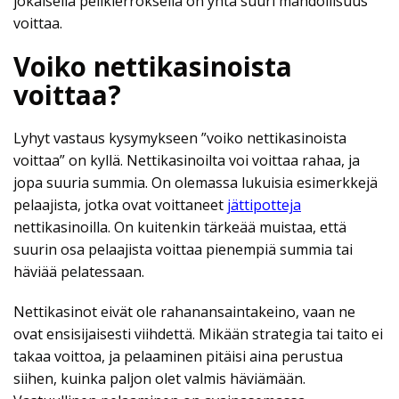
jokaisella pelikierroksella on yhtä suuri mahdollisuus
voittaa.
Voiko nettikasinoista
voittaa?
Lyhyt vastaus kysymykseen ”voiko nettikasinoista
voittaa” on kyllä. Nettikasinoilta voi voittaa rahaa, ja
jopa suuria summia. On olemassa lukuisia esimerkkejä
pelaajista, jotka ovat voittaneet
jättipotteja
nettikasinoilla. On kuitenkin tärkeää muistaa, että
suurin osa pelaajista voittaa pienempiä summia tai
häviää pelatessaan.
Nettikasinot eivät ole rahanansaintakeino, vaan ne
ovat ensisijaisesti viihdettä. Mikään strategia tai taito ei
takaa voittoa, ja pelaaminen pitäisi aina perustua
siihen, kuinka paljon olet valmis häviämään.