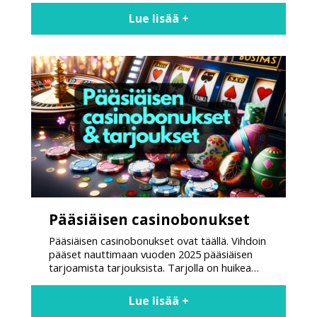
Lue lisää +
Pääsiäisen casinobonukset
Pääsiäisen casinobonukset ovat täällä. Vihdoin
pääset nauttimaan vuoden 2025 pääsiäisen
tarjoamista tarjouksista. Tarjolla on huikea…
Lue lisää +