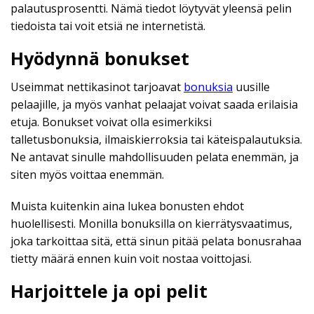
palautusprosentti. Nämä tiedot löytyvät yleensä pelin
tiedoista tai voit etsiä ne internetistä.
Hyödynnä bonukset
Useimmat nettikasinot tarjoavat
bonuksia
uusille
pelaajille, ja myös vanhat pelaajat voivat saada erilaisia
etuja. Bonukset voivat olla esimerkiksi
talletusbonuksia, ilmaiskierroksia tai käteispalautuksia.
Ne antavat sinulle mahdollisuuden pelata enemmän, ja
siten myös voittaa enemmän.
Muista kuitenkin aina lukea bonusten ehdot
huolellisesti. Monilla bonuksilla on kierrätysvaatimus,
joka tarkoittaa sitä, että sinun pitää pelata bonusrahaa
tietty määrä ennen kuin voit nostaa voittojasi.
Harjoittele ja opi pelit