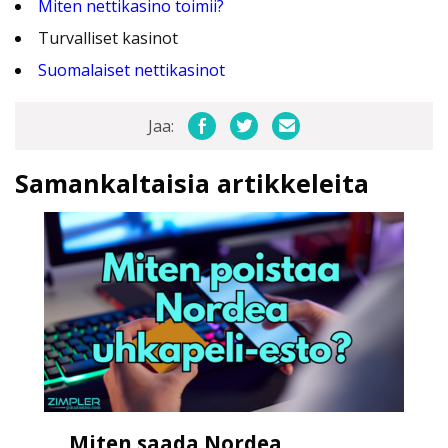
Miten nettikasino toimii?
Turvalliset kasinot
Suomalaiset nettikasinot
Jaa:
Samankaltaisia artikkeleita
Miten saada Nordea