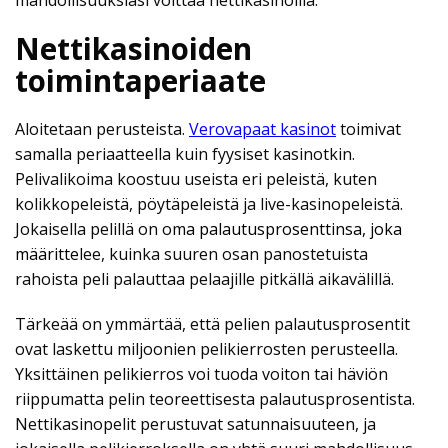
Nettikasinoiden
toimintaperiaate
Aloitetaan perusteista.
Verovapaat kasinot
toimivat
samalla periaatteella kuin fyysiset kasinotkin.
Pelivalikoima koostuu useista eri peleistä, kuten
kolikkopeleistä, pöytäpeleistä ja live-kasinopeleistä.
Jokaisella pelillä on om
a palautusprosenttinsa, joka
määrittel
ee, kuinka suuren osan panostetuista
rahoista peli palauttaa pelaajille pitkällä aikavälillä.
Tärkeää on ymmärtää, että pelien palautusprosentit
ovat laskettu miljoonien pelikierrosten perusteella.
Yksittäinen pelikierros voi tuoda voiton tai häviön
riippumatta pelin teoreettisesta palautusprosentista.
Nettikasinopelit perustuvat satunnaisuuteen, ja