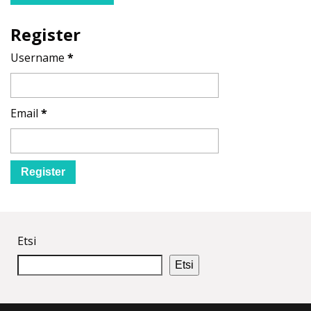
Register
Username
*
Email
*
Etsi
Etsi