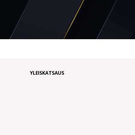
YLEISKATSAUS