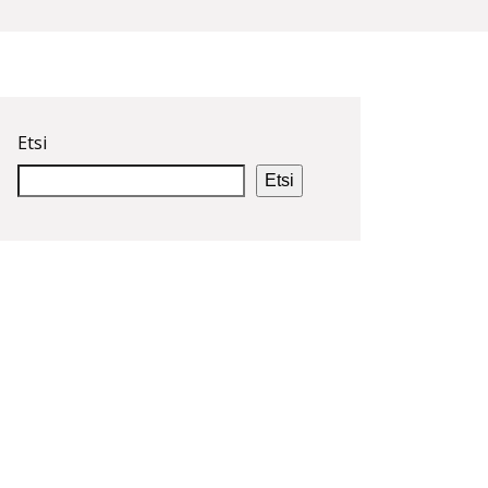
Etsi
Etsi