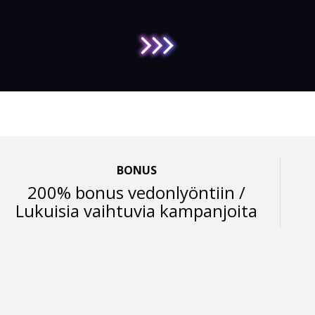
BONUS
200% bonus vedonlyöntiin /
Lukuisia vaihtuvia kampanjoita