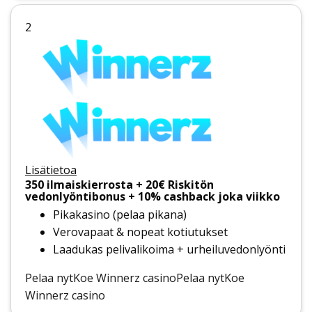
2
Lisätietoa
350 ilmaiskierrosta + 20€ Riskitön
vedonlyöntibonus + 10% cashback joka viikko
Pikakasino (pelaa pikana)
Verovapaat & nopeat kotiutukset
Laadukas pelivalikoima + urheiluvedonlyönti
Pelaa nyt
Koe Winnerz casino
Pelaa nyt
Koe
Winnerz casino