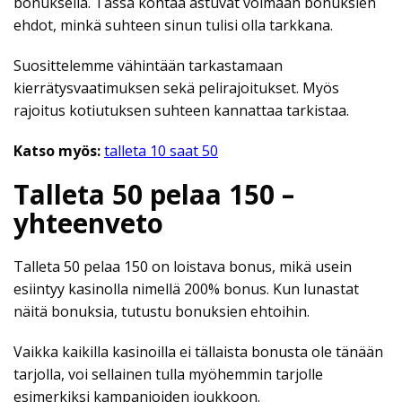
bonuksella. Tässä kohtaa astuvat voimaan bonuksien
ehdot, minkä suhteen sinun tulisi olla tarkkana.
Suosittelemme vähintään tarkastamaan
kierrätysvaatimuksen sekä pelirajoitukset. Myös
rajoitus kotiutuksen suhteen kannattaa tarkistaa.
Katso myös:
talleta 10 saat 50
Talleta 50 pelaa 150 –
yhteenveto
Talleta 50 pelaa 150 on loistava bonus, mikä usein
esiintyy kasinolla nimellä 200% bonus. Kun lunastat
näitä bonuksia, tutustu bonuksien ehtoihin.
Vaikka kaikilla kasinoilla ei tällaista bonusta ole tänään
tarjolla, voi sellainen tulla myöhemmin tarjolle
esimerkiksi kampanjoiden joukkoon.