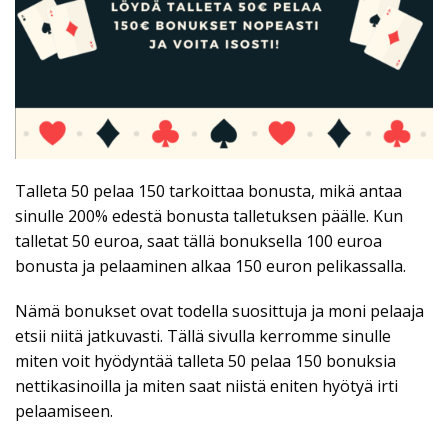
Talleta 50 pelaa 150 tarkoittaa bonusta, mikä antaa
sinulle 200% edestä bonusta talletuksen päälle. Kun
talletat 50 euroa, saat tällä bonuksella 100 euroa
bonusta ja pelaaminen alkaa 150 euron pelikassalla.
Nämä bonukset ovat todella suosittuja ja moni pelaaja
etsii niitä jatkuvasti. Tällä sivulla kerromme sinulle
miten voit hyödyntää talleta 50 pelaa 150 bonuksia
nettikasinoilla ja miten saat niistä eniten hyötyä irti
pelaamiseen.