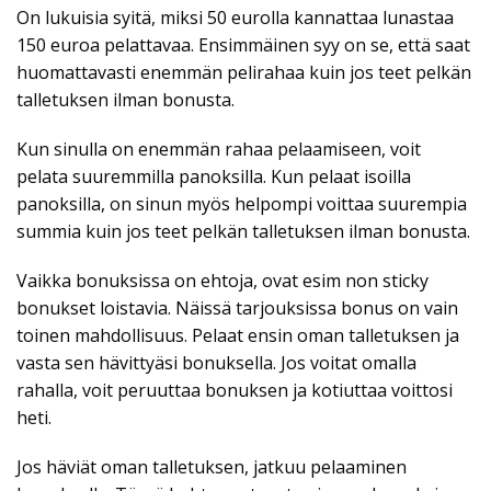
On lukuisia syitä, miksi 50 eurolla kannattaa lunastaa
150 euroa pelattavaa. Ensimmäinen syy on se, että saat
huomattavasti enemmän pelirahaa kuin jos teet pelkän
talletuksen ilman bonusta.
Kun sinulla on enemmän rahaa pelaamiseen, voit
pelata suuremmilla panoksilla. Kun pelaat isoilla
panoksilla, on sinun myös helpompi voittaa suurempia
summia kuin jos teet pelkän talletuksen ilman bonusta.
Vaikka bonuksissa on ehtoja, ovat esim non sticky
bonukset loistavia. Näissä tarjouksissa bonus on vain
toinen mahdollisuus. Pelaat ensin oman talletuksen ja
vasta sen hävittyäsi bonuksella. Jos voitat omalla
rahalla, voit peruuttaa bonuksen ja kotiuttaa voittosi
heti.
Jos häviät oman talletuksen, jatkuu pelaaminen