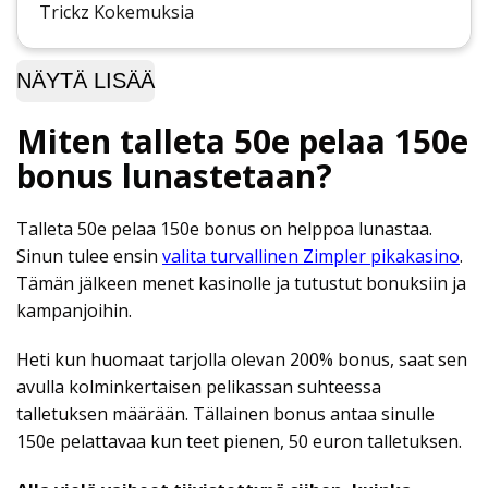
Trickz Kokemuksia
NÄYTÄ LISÄÄ
Miten talleta 50e pelaa 150e
bonus lunastetaan?
Talleta 50e pelaa 150e bonus on helppoa lunastaa.
Sinun tulee ensin
valita turvallinen Zimpler pikakasino
.
Tämän jälkeen menet kasinolle ja tutustut bonuksiin ja
kampanjoihin.
Heti kun huomaat tarjolla olevan 200% bonus, saat sen
avulla kolminkertaisen pelikassan suhteessa
talletuksen määrään. Tällainen bonus antaa sinulle
150e pelattavaa kun teet pienen, 50 euron talletuksen.