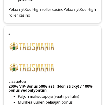
Pelaa nyt
Koe High roller casino
Pelaa nyt
Koe High
roller casino
5
Lisätietoa
200% VIP-Bonus 500€ asti (Non sticky) / 100%
bonus vedonlyöntiin
Paljon maksutapoja (vaatii pelitilin)
Muhkea uuden pelaajan bonus