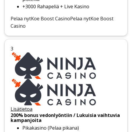
+3000 Rahapeliä + Live Kasino
Pelaa nyt
Koe Boost Casino
Pelaa nyt
Koe Boost
Casino
3
Lisätietoa
200% bonus vedonlyöntiin / Lukuisia vaihtuvia
kampanjoita
Pikakasino (Pelaa pikana)