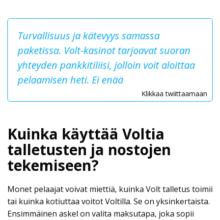
Turvallisuus ja kätevyys samassa
paketissa. Volt-kasinot tarjoavat suoran
yhteyden pankkitiliisi, jolloin voit aloittaa
pelaamisen heti. Ei enää
Klikkaa twiittaamaan
Kuinka käyttää Voltia
talletusten ja nostojen
tekemiseen?
Monet pelaajat voivat miettiä, kuinka Volt talletus toimii
tai kuinka kotiuttaa voitot Voltilla. Se on yksinkertaista.
Ensimmäinen askel on valita maksutapa, joka sopii