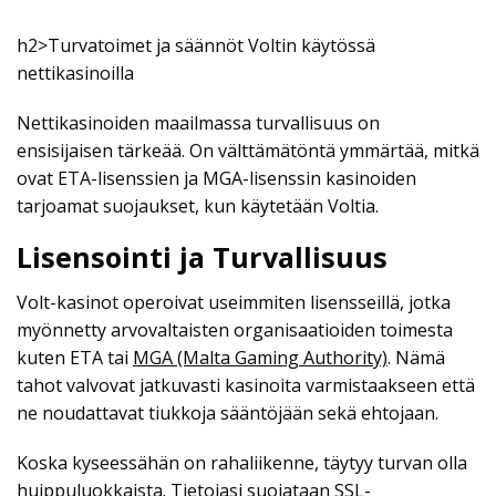
h2>Turvatoimet ja säännöt Voltin käytössä
nettikasinoilla
Nettikasinoiden maailmassa turvallisuus on
ensisijaisen tärkeää. On välttämätöntä ymmärtää, mitkä
ovat ETA-lisenssien ja MGA-lisenssin kasinoiden
tarjoamat suojaukset, kun käytetään Voltia.
Lisensointi ja Turvallisuus
Volt-kasinot operoivat useimmiten lisensseillä, jotka
myönnetty arvovaltaisten organisaatioiden toimesta
kuten ETA tai
MGA (Malta Gaming Authority)
. Nämä
tahot valvovat jatkuvasti kasinoita varmistaakseen että
ne noudattavat tiukkoja sääntöjään sekä ehtojaan.
Koska kyseessähän on rahaliikenne, täytyy turvan olla
huippuluokkaista. Tietojasi suojataan SSL-