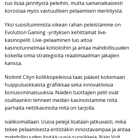
tuo lisää jännitystä peleihin, mutta samanaikaisesti
korostaa myös vastuullisen pelaamisen merkitystä.
Yksi suosituimmista oikean rahan peleistämme on
Evolution Gaming -yrityksen kehittämät live-
kasinopelit. Live-pelaaminen luo aitoa
kasinotunnelmaa kotioloihin ja antaa mahdollisuuden
kokeilla omia strategioita reaalimaailman jakajien
kanssa.
Nolimit Cityn kolikkopeleissä taas pääset kokemaan
huippuluokkaista grafiikkaa sekä innovatiivisia
bonusominaisuuksia. Näiden tuottajien pelit ovat
osaltaankin tehneet meidän kasinoistamme niitä
parhaita nettikasinoita mitä on tarjolla.
ivalikoimallaan. Uusia pelejä lisätään jatkuvasti, mikä
tekee pelaamisesta entistäkin innostavampaa ja antaa
mahdollisuuden löytää uusia suosikkeja. Näin Volt