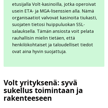
etusijalla Volt-kasinoilla, jotka operoivat
usein ETA- ja MGA-lisenssien alla. Nämä
organisaatiot valvovat kasinoita tiukasti,
suojaten tietosi huippuluokan SSL-
salauksella. Tämän ansiosta voit pelata
rauhallisin mielin tietäen, että
henkilökohtaiset ja taloudelliset tiedot
ovat aina hyvin suojattuja.
Volt yrityksenä: syvä
sukellus toimintaan ja
rakenteeseen