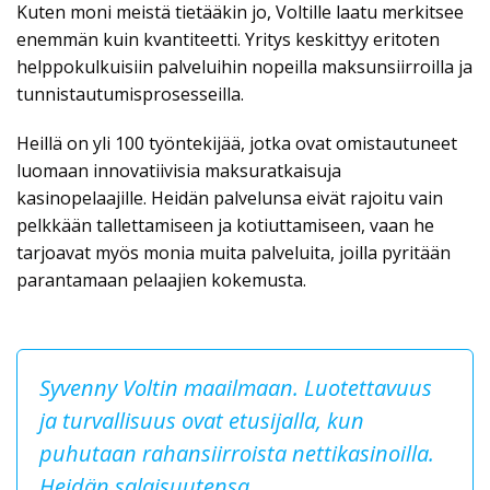
Kuten moni meistä tietääkin jo, Voltille laatu merkitsee
enemmän kuin kvantiteetti. Yritys keskittyy eritoten
helppokulkuisiin palveluihin nopeilla maksunsiirroilla ja
tunnistautumisprosesseilla.
Heillä on yli 100 työntekijää, jotka ovat omistautuneet
luomaan innovatiivisia maksuratkaisuja
kasinopelaajille. Heidän palvelunsa eivät rajoitu vain
pelkkään tallettamiseen ja kotiuttamiseen, vaan he
tarjoavat myös monia muita palveluita, joilla pyritään
parantamaan pelaajien kokemusta.
Syvenny Voltin maailmaan. Luotettavuus
ja turvallisuus ovat etusijalla, kun
puhutaan rahansiirroista nettikasinoilla.
Heidän salaisuutensa