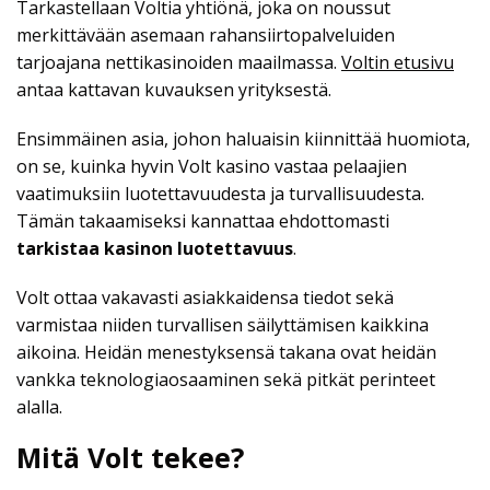
Tarkastellaan Voltia yhtiönä, joka on noussut
merkittävään asemaan rahansiirtopalveluiden
tarjoajana nettikasinoiden maailmassa.
Voltin etusivu
antaa kattavan kuvauksen yrityksestä.
Ensimmäinen asia, johon haluaisin kiinnittää huomiota,
on se, kuinka hyvin Volt kasino vastaa pelaajien
vaatimuksiin luotettavuudesta ja turvallisuudesta.
Tämän takaamiseksi kannattaa ehdottomasti
tarkistaa kasinon luotettavuus
.
Volt ottaa vakavasti asiakkaidensa tiedot sekä
varmistaa niiden turvallisen säilyttämisen kaikkina
aikoina. Heidän menestyksensä takana ovat heidän
vankka teknologiaosaaminen sekä pitkät perinteet
alalla.
Mitä Volt tekee?