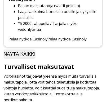
Paljon maksutapoja (vaatii pelitilin)
Laaja valikoima bonuksia uusille ja nykyisille
pelaajille
Yli 2000 rahapeliä / Tarjolla myös
vedonlyöntiä
Pelaa nyt
Koe Casinoly
Pelaa nyt
Koe Casinoly
NÄYTÄ KAIKKI
Turvalliset maksutavat
Volt-kasinot tarjoavat yleensä myös muita turvallisia
maksutapoja, jotta voit tehdä talletuksia ja kotiuttaa
voittoja huoletta. Voit käyttää suosittuja maksutapoja,
kuten verkkopankkisiirtoja, luottokortteja ja
nettilompakoita.