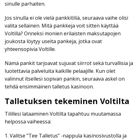
sinulle parhaiten.
Jos sinulla ei ole vielä pankkitiliä, seuraava vaihe olisi
valita sellainen. Mitä pankkeja voit sitten käyttää
Voltilla? Onneksi monien erilaisten maksutapojen
joukosta löytyy useita pankeja, jotka ovat
yhteensopivia Voltille.
Nämä pankit tarjoavat sujuvat siirrot sekä turvallisia ja
luotettavia palveluita kaikille pelaajille. Kun olet
valinnut itsellesi sopivan pankin, seuraava askel on
tehdä ensimmäinen talletus kasinoon.
Talletuksen tekeminen Voltilta
Tilillesi lataaminen Voltilta tapahtuu muutamassa
helpossa vaiheessa:
Valitse ”Tee Talletus” -nappula kasinosivustolla ja