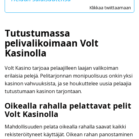
Klikkaa twiittaamaan
Tutustumassa
pelivalikoimaan Volt
Kasinolla
Volt Kasino tarjoaa pelaajilleen laajan valikoiman
erilaisia pelejä. Pelitarjonnan monipuolisuus onkin yksi
kasinon vahvuuksista, ja se houkuttelee uusia pelaajia
tutustumaan kasinon tarjontaan.
Oikealla rahalla pelattavat pelit
Volt Kasinolla
Mahdollisuuden pelata oikealla rahalla saavat kaikki
rekisteröityneet käyttäjät. Oikean rahan panostaminen