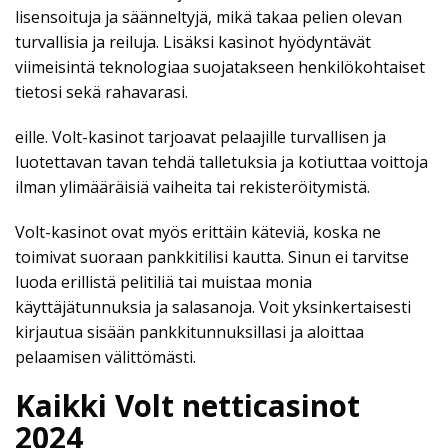
lisensoituja ja säänneltyjä, mikä takaa pelien olevan
turvallisia ja reiluja. Lisäksi kasinot hyödyntävät
viimeisintä teknologiaa suojatakseen henkilökohtaiset
tietosi sekä rahavarasi.
eille. Volt-kasinot tarjoavat pelaajille turvallisen ja
luotettavan tavan tehdä talletuksia ja kotiuttaa voittoja
ilman ylimääräisiä vaiheita tai rekisteröitymistä.
Volt-kasinot ovat myös erittäin käteviä, koska ne
toimivat suoraan pankkitilisi kautta. Sinun ei tarvitse
luoda erillistä pelitiliä tai muistaa monia
käyttäjätunnuksia ja salasanoja. Voit yksinkertaisesti
kirjautua sisään pankkitunnuksillasi ja aloittaa
pelaamisen välittömästi.
Kaikki Volt netticasinot
2024