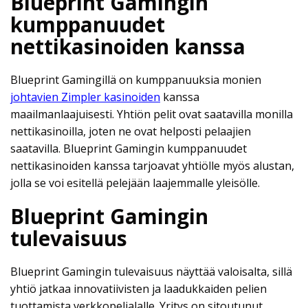
Blueprint Gamingin
kumppanuudet
nettikasinoiden kanssa
Blueprint Gamingillä on kumppanuuksia monien
johtavien Zimpler kasinoiden
kanssa
maailmanlaajuisesti. Yhtiön pelit ovat saatavilla monilla
nettikasinoilla, joten ne ovat helposti pelaajien
saatavilla. Blueprint Gamingin kumppanuudet
nettikasinoiden kanssa tarjoavat yhtiölle myös alustan,
jolla se voi esitellä pelejään laajemmalle yleisölle.
Blueprint Gamingin
tulevaisuus
Blueprint Gamingin tulevaisuus näyttää valoisalta, sillä
yhtiö jatkaa innovatiivisten ja laadukkaiden pelien
tuottamista verkkopelialalle. Yritys on sitoutunut