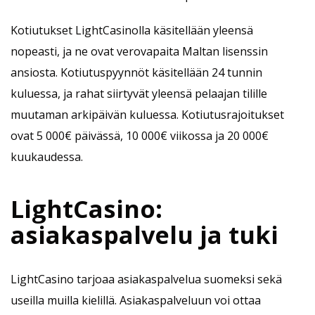
Kotiutukset LightCasinolla käsitellään yleensä
nopeasti, ja ne ovat verovapaita Maltan lisenssin
ansiosta. Kotiutuspyynnöt käsitellään 24 tunnin
kuluessa, ja rahat siirtyvät yleensä pelaajan tilille
muutaman arkipäivän kuluessa. Kotiutusrajoitukset
ovat 5 000€ päivässä, 10 000€ viikossa ja 20 000€
kuukaudessa.
LightCasino:
asiakaspalvelu ja tuki
LightCasino tarjoaa asiakaspalvelua suomeksi sekä
useilla muilla kielillä. Asiakaspalveluun voi ottaa