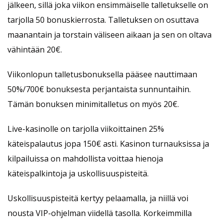
jälkeen, sillä joka viikon ensimmäiselle talletukselle on
tarjolla 50 bonuskierrosta. Talletuksen on osuttava
maanantain ja torstain väliseen aikaan ja sen on oltava
vähintään 20€.
Viikonlopun talletusbonuksella pääsee nauttimaan
50%/700€ bonuksesta perjantaista sunnuntaihin.
Tämän bonuksen minimitalletus on myös 20€.
Live-kasinolle on tarjolla viikoittainen 25%
käteispalautus jopa 150€ asti. Kasinon turnauksissa ja
kilpailuissa on mahdollista voittaa hienoja
käteispalkintoja ja uskollisuuspisteitä.
Uskollisuuspisteitä kertyy pelaamalla, ja niillä voi
nousta VIP-ohjelman viidellä tasolla. Korkeimmilla