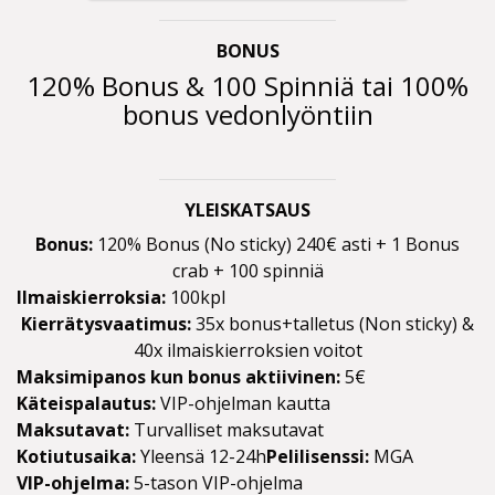
BONUS
120% Bonus & 100 Spinniä tai 100%
bonus vedonlyöntiin
YLEISKATSAUS
Bonus:
120% Bonus (No sticky) 240€ asti + 1 Bonus
crab + 100 spinniä
Ilmaiskierroksia:
100kpl
Kierrätysvaatimus:
35x bonus+talletus (Non sticky) &
40x ilmaiskierroksien voitot
Maksimipanos kun bonus aktiivinen:
5€
Käteispalautus:
VIP-ohjelman kautta
Maksutavat:
Turvalliset maksutavat
Kotiutusaika:
Yleensä 12-24h
Pelilisenssi:
MGA
VIP-ohjelma:
5-tason VIP-ohjelma