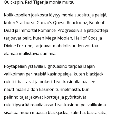
Quickspin, Red Tiger ja monia muita.
Kolikkopelien joukosta löytyy monia suosittuja pelejä,
kuten Starburst, Gonzo’s Quest, Reactoonz, Book of
Dead ja Immortal Romance. Progressiivisia jättipotteja
tarjoavat pelit, kuten Mega Moolah, Hall of Gods ja
Divine Fortune, tarjoavat mahdollisuuden voittaa
elämää mullistavia summia.
Pöytäpelien ystäville LightCasino tarjoaa laajan
valikoiman perinteisiä kasinopelejä, kuten blackjack,
ruletti, baccarat ja pokeri. Live-kasinolla pääsee
nauttimaan aidon kasinon tunnelmasta, kun
pelinhoitajat jakavat kortteja ja pyörittävät
rulettipyörää reaaliajassa. Live-kasinon pelivalikoima
sisältää muun muassa blackjackia, rulettia, baccaratia,