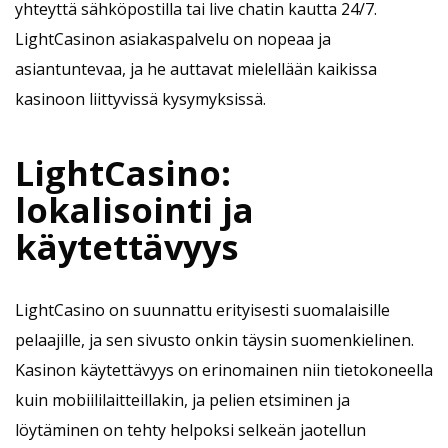
yhteyttä sähköpostilla tai live chatin kautta 24/7.
LightCasinon asiakaspalvelu on nopeaa ja
asiantuntevaa, ja he auttavat mielellään kaikissa
kasinoon liittyvissä kysymyksissä.
LightCasino:
lokalisointi ja
käytettävyys
LightCasino on suunnattu erityisesti suomalaisille
pelaajille, ja sen sivusto onkin täysin suomenkielinen.
Kasinon käytettävyys on erinomainen niin tietokoneella
kuin mobiililaitteillakin, ja pelien etsiminen ja
löytäminen on tehty helpoksi selkeän jaotellun