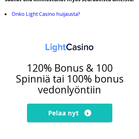
Onko Light Casino huijausta?
120% Bonus & 100
Spinniä tai 100% bonus
vedonlyöntiin
Pelaa nyt