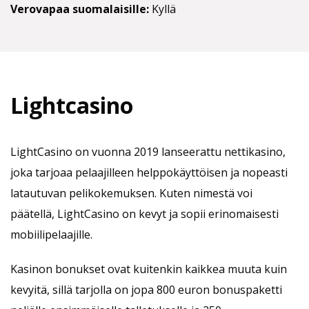
Verovapaa suomalaisille:
Kyllä
Lightcasino
LightCasino on vuonna 2019 lanseerattu nettikasino,
joka tarjoaa pelaajilleen helppokäyttöisen ja nopeasti
latautuvan pelikokemuksen. Kuten nimestä voi
päätellä, LightCasino on kevyt ja sopii erinomaisesti
mobiilipelaajille.
Kasinon bonukset ovat kuitenkin kaikkea muuta kuin
kevyitä, sillä tarjolla on jopa 800 euron bonuspaketti