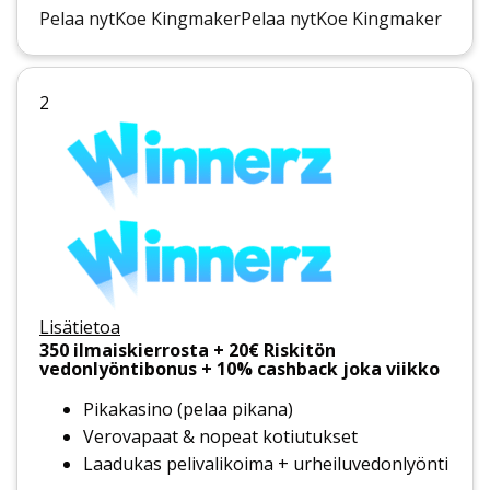
Pelaa nyt
Koe Kingmaker
Pelaa nyt
Koe Kingmaker
2
Lisätietoa
350 ilmaiskierrosta + 20€ Riskitön
vedonlyöntibonus + 10% cashback joka viikko
Pikakasino (pelaa pikana)
Verovapaat & nopeat kotiutukset
Laadukas pelivalikoima + urheiluvedonlyönti