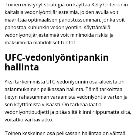
Toinen edistynyt strategia on käyttää Kelly Criterionin
kaltaisia vedonlyöntijärjestelmiä, joiden avulla voit
määrittää optimaalisen panostussumman, jonka voit
panostaa kuhunkin vedonlyöntiin. Käyttämällä
vedonlyöntijärjestelmää voit minimoida riskisi ja
maksimoida mahdolliset tuotot.
UFC-vedonlyöntipankin
hallinta
Yksi tärkeimmistä UFC-vedonlyönnin osa-alueista on
asianmukainen pelikassan hallinta. Tämä tarkoittaa
tietyn rahasumman varaamista vedonlyöntiä varten ja
sen käyttämistä viisaasti. On tärkeää laatia
vedonlyöntibudjetti ja pitää siitä kiinni riippumatta siitä,
voitatko vai häviätkö.
Toinen keskeinen osa pelikassan hallintaa on välttää