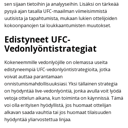
sen sijaan tietoihin ja analyyseihin. Lisäksi on tärkeää
pysyä ajan tasalla UFC-maailman viimeisimmistä
uutisista ja tapahtumista, mukaan lukien ottelijoiden
kokoonpanojen tai loukkaantumisten muutokset.
Edistyneet UFC-
Vedonlyöntistrategiat
Kokeneemmille vedonlyöjille on olemassa useita
edistyneempiä UFC-vedonlyöntistrategioita, jotka
voivat auttaa parantamaan
onnistumismahdollisuuksiasi. Yksi tällainen strategia
on hyödyntää live-vedonlyöntiä, jonka avulla voit lyödä
vetoja ottelun aikana, kun toiminta on käynnissä. Tämä
voi olla erityisen hyödyllistä, jos huomaat ottelijan
alkavan saada vauhtia tai jos huomaat tilaisuuden
hyödyntää yliarvostettua linjaa.