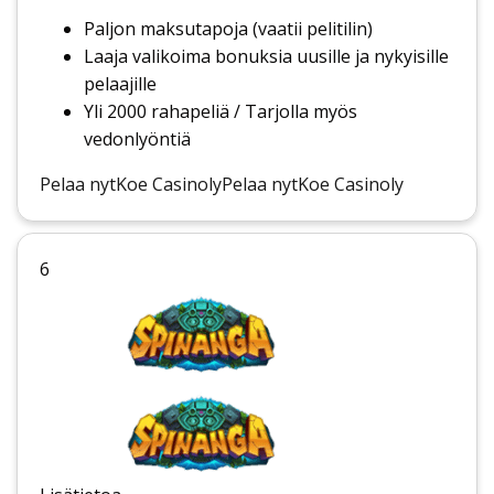
Paljon maksutapoja (vaatii pelitilin)
Laaja valikoima bonuksia uusille ja nykyisille
pelaajille
Yli 2000 rahapeliä / Tarjolla myös
vedonlyöntiä
Pelaa nyt
Koe Casinoly
Pelaa nyt
Koe Casinoly
6