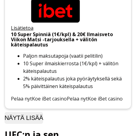
Lisätietoa
10 Super Spinniä (1€/kpl) & 20€ Ilmaisveto
Viikon Matsi -tarjouksella + välitön
käteispalautus
Paljon maksutapoja (vaatii pelitilin)
10 Super ilmaiskierrosta (1€/kpl) + välitön
käteispalautus
2% käteispalautus joka pyöräytyksellä sekä
5% päivittäinen käteispalautus
Pelaa nyt
Koe iBet casino
Pelaa nyt
Koe iBet casino
NÄYTÄ LISÄÄ
UFC:n ja sen