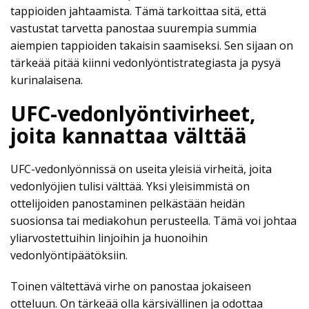
tappioiden jahtaamista. Tämä tarkoittaa sitä, että
vastustat tarvetta panostaa suurempia summia
aiempien tappioiden takaisin saamiseksi. Sen sijaan on
tärkeää pitää kiinni vedonlyöntistrategiasta ja pysyä
kurinalaisena.
UFC-vedonlyöntivirheet,
joita kannattaa välttää
UFC-vedonlyönnissä on useita yleisiä virheitä, joita
vedonlyöjien tulisi välttää. Yksi yleisimmistä on
ottelijoiden panostaminen pelkästään heidän
suosionsa tai mediakohun perusteella. Tämä voi johtaa
yliarvostettuihin linjoihin ja huonoihin
vedonlyöntipäätöksiin.
Toinen vältettävä virhe on panostaa jokaiseen
otteluun. On tärkeää olla kärsivällinen ja odottaa