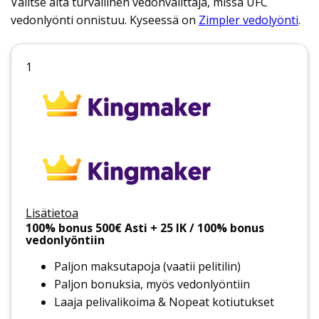
Valitse alta turvallinen vedonvälittäjä, missä UFC
vedonlyönti onnistuu. Kyseessä on
Zimpler vedolyönti
.
1
Lisätietoa
100% bonus 500€ Asti + 25 IK / 100% bonus
vedonlyöntiin
Paljon maksutapoja (vaatii pelitilin)
Paljon bonuksia, myös vedonlyöntiin
Laaja pelivalikoima & Nopeat kotiutukset