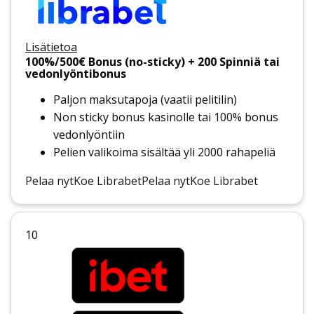
Lisätietoa
100%/500€ Bonus (no-sticky) + 200 Spinniä tai
vedonlyöntibonus
Paljon maksutapoja (vaatii pelitilin)
Non sticky bonus kasinolle tai 100% bonus
vedonlyöntiin
Pelien valikoima sisältää yli 2000 rahapeliä
Pelaa nyt
Koe Librabet
Pelaa nyt
Koe Librabet
10