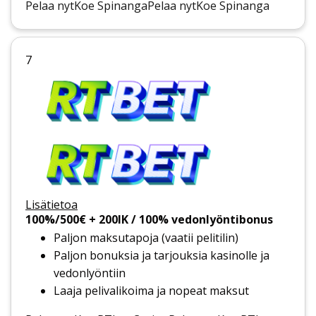
Pelaa nyt
Koe Spinanga
Pelaa nyt
Koe Spinanga
7
Lisätietoa
100%/500€ + 200IK / 100% vedonlyöntibonus
Paljon maksutapoja (vaatii pelitilin)
Paljon bonuksia ja tarjouksia kasinolle ja
vedonlyöntiin
Laaja pelivalikoima ja nopeat maksut