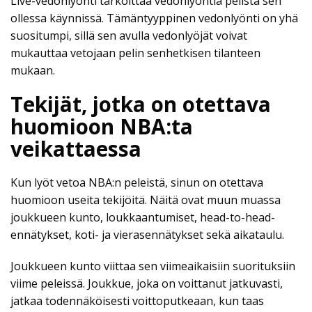
Live-vedonlyönti tarkoittaa vedonlyöntiä pelistä sen
ollessa käynnissä. Tämäntyyppinen vedonlyönti on yhä
suositumpi, sillä sen avulla vedonlyöjät voivat
mukauttaa vetojaan pelin senhetkisen tilanteen
mukaan.
Tekijät, jotka on otettava
huomioon NBA:ta
veikattaessa
Kun lyöt vetoa NBA:n peleistä, sinun on otettava
huomioon useita tekijöitä. Näitä ovat muun muassa
joukkueen kunto, loukkaantumiset, head-to-head-
ennätykset, koti- ja vierasennätykset sekä aikataulu.
Joukkueen kunto viittaa sen viimeaikaisiin suorituksiin
viime peleissä. Joukkue, joka on voittanut jatkuvasti,
jatkaa todennäköisesti voittoputkeaan, kun taas