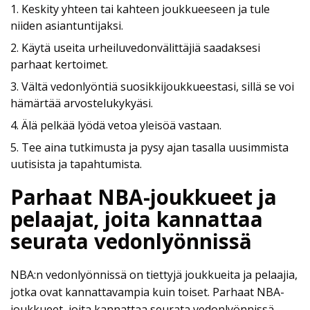
Keskity yhteen tai kahteen joukkueeseen ja tule
niiden asiantuntijaksi.
Käytä useita urheiluvedonvälittäjiä saadaksesi
parhaat kertoimet.
Vältä vedonlyöntiä suosikkijoukkueestasi, sillä se voi
hämärtää arvostelukykyäsi.
Älä pelkää lyödä vetoa yleisöä vastaan.
Tee aina tutkimusta ja pysy ajan tasalla uusimmista
uutisista ja tapahtumista.
Parhaat NBA-joukkueet ja
pelaajat, joita kannattaa
seurata vedonlyönnissä
NBA:n vedonlyönnissä on tiettyjä joukkueita ja pelaajia,
jotka ovat kannattavampia kuin toiset. Parhaat NBA-
joukkueet, joita kannattaa seurata vedonlyönnissä,