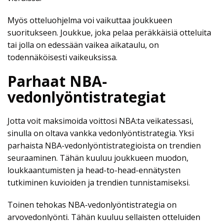
Myös otteluohjelma voi vaikuttaa joukkueen
suoritukseen. Joukkue, joka pelaa peräkkäisiä otteluita
tai jolla on edessään vaikea aikataulu, on
todennäköisesti vaikeuksissa.
Parhaat NBA-
vedonlyöntistrategiat
Jotta voit maksimoida voittosi NBA:ta veikatessasi,
sinulla on oltava vankka vedonlyöntistrategia. Yksi
parhaista NBA-vedonlyöntistrategioista on trendien
seuraaminen. Tähän kuuluu joukkueen muodon,
loukkaantumisten ja head-to-head-ennätysten
tutkiminen kuvioiden ja trendien tunnistamiseksi.
Toinen tehokas NBA-vedonlyöntistrategia on
arvovedonlyönti. Tähän kuuluu sellaisten otteluiden