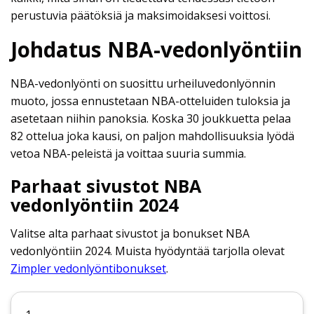
perustuvia päätöksiä ja maksimoidaksesi voittosi.
Johdatus NBA-vedonlyöntiin
NBA-vedonlyönti on suosittu urheiluvedonlyönnin
muoto, jossa ennustetaan NBA-otteluiden tuloksia ja
asetetaan niihin panoksia. Koska 30 joukkuetta pelaa
82 ottelua joka kausi, on paljon mahdollisuuksia lyödä
vetoa NBA-peleistä ja voittaa suuria summia.
Parhaat sivustot NBA
vedonlyöntiin 2024
Valitse alta parhaat sivustot ja bonukset NBA
vedonlyöntiin 2024. Muista hyödyntää tarjolla olevat
Zimpler vedonlyöntibonukset
.