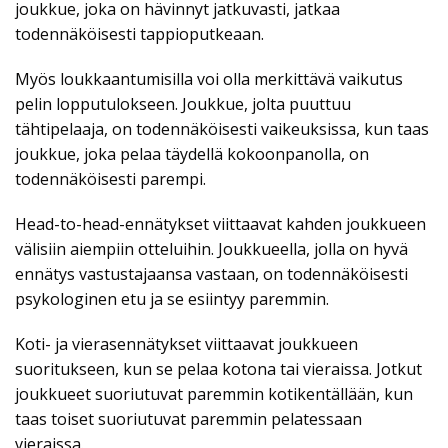
joukkue, joka on hävinnyt jatkuvasti, jatkaa
todennäköisesti tappioputkeaan.
Myös loukkaantumisilla voi olla merkittävä vaikutus
pelin lopputulokseen. Joukkue, jolta puuttuu
tähtipelaaja, on todennäköisesti vaikeuksissa, kun taas
joukkue, joka pelaa täydellä kokoonpanolla, on
todennäköisesti parempi.
Head-to-head-ennätykset viittaavat kahden joukkueen
välisiin aiempiin otteluihin. Joukkueella, jolla on hyvä
ennätys vastustajaansa vastaan, on todennäköisesti
psykologinen etu ja se esiintyy paremmin.
Koti- ja vierasennätykset viittaavat joukkueen
suoritukseen, kun se pelaa kotona tai vieraissa. Jotkut
joukkueet suoriutuvat paremmin kotikentällään, kun
taas toiset suoriutuvat paremmin pelatessaan
vieraissa.