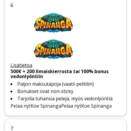
6
Lisätietoa
500€ + 200 Ilmaiskierrosta tai 100% bonus
vedonlyöntiin
Paljon maksutapoja (vaatii pelitilin)
Bonukset ovat non-sticky
Tarjolla tuhansia pelejä, myös vedonlyöntiä
Pelaa nyt
Koe Spinanga
Pelaa nyt
Koe Spinanga
7