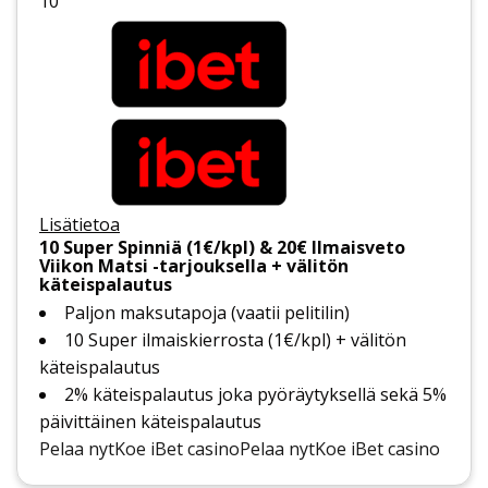
10
Lisätietoa
10 Super Spinniä (1€/kpl) & 20€ Ilmaisveto
Viikon Matsi -tarjouksella + välitön
käteispalautus
Paljon maksutapoja (vaatii pelitilin)
10 Super ilmaiskierrosta (1€/kpl) + välitön
käteispalautus
2% käteispalautus joka pyöräytyksellä sekä 5%
päivittäinen käteispalautus
Pelaa nyt
Koe iBet casino
Pelaa nyt
Koe iBet casino