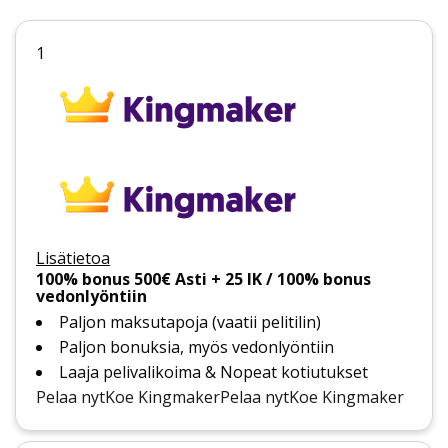
1
Lisätietoa
100% bonus 500€ Asti + 25 IK / 100% bonus
vedonlyöntiin
Paljon maksutapoja (vaatii pelitilin)
Paljon bonuksia, myös vedonlyöntiin
Laaja pelivalikoima & Nopeat kotiutukset
Pelaa nyt
Koe Kingmaker
Pelaa nyt
Koe Kingmaker