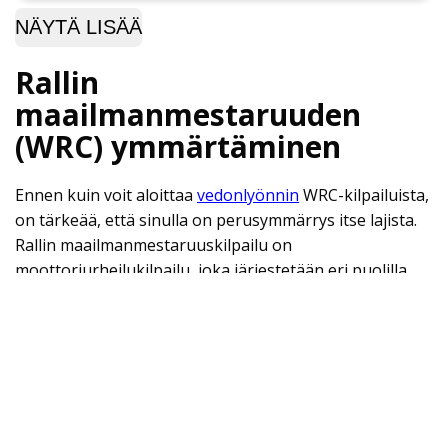
NÄYTÄ LISÄÄ
Rallin
maailmanmestaruuden
(WRC) ymmärtäminen
Ennen kuin voit aloittaa
vedonlyönnin
WRC-kilpailuista,
on tärkeää, että sinulla on perusymmärrys itse lajista.
Rallin maailmanmestaruuskilpailu on
moottoriurheilukilpailu, joka järjestetään eri puolilla
maailmaa. Kilpailut ajetaan yleensä suljetuilla yleisillä
teillä, ja kuljettajat kilpailevat kelloa vastaan ajamalla
etapit läpi mahdollisimman nopeasti.
WRC:ssä kilpailee eri autoluokkia, mukaan lukien
nelivetoiset ja kaksivetoiset autot. Jokainen kilpailu on
jaettu vaiheisiin, ja kuljettajat ajavat kullakin etapilla