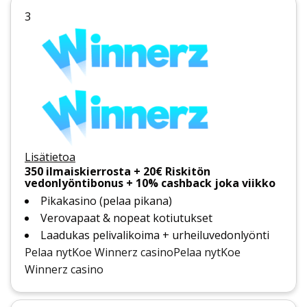
3
Lisätietoa
350 ilmaiskierrosta + 20€ Riskitön
vedonlyöntibonus + 10% cashback joka viikko
Pikakasino (pelaa pikana)
Verovapaat & nopeat kotiutukset
Laadukas pelivalikoima + urheiluvedonlyönti
Pelaa nyt
Koe Winnerz casino
Pelaa nyt
Koe
Winnerz casino