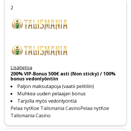
2
Lisätietoa
200% VIP-Bonus 500€ asti (Non sticky) / 100%
bonus vedonlyöntiin
Paljon maksutapoja (vaatii pelitilin)
Muhkea uuden pelaajan bonus
Tarjolla myös vedonlyöntiä
Pelaa nyt
Koe Talismania Casino
Pelaa nyt
Koe
Talismania Casino