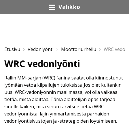
Valikko
Etusivu
Vedonlyönti
Moottoriurheilu
WRC vedonl
WRC vedonlyönti
Rallin MM-sarjan (WRC) fanina saatat olla kiinnostunut
lyömään vetoa kilpailujen tuloksista. Jos olet kuitenkin
uusi WRC-vedonlyönnin maailmassa, voi olla vaikeaa
tietää, mistä aloittaa. Tämä aloittelijan opas tarjoaa
sinulle kaiken, mitä sinun tarvitsee tietää WRC-
vedonlyönnistä, lajin ymmärtämisestä parhaiden
vedonlyöntisivustojen ja -strategioiden löytämiseen.