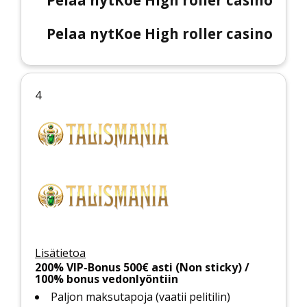
Pelaa nyt
Koe High roller casino
4
Lisätietoa
200% VIP-Bonus 500€ asti (Non sticky) /
100% bonus vedonlyöntiin
Paljon maksutapoja (vaatii pelitilin)