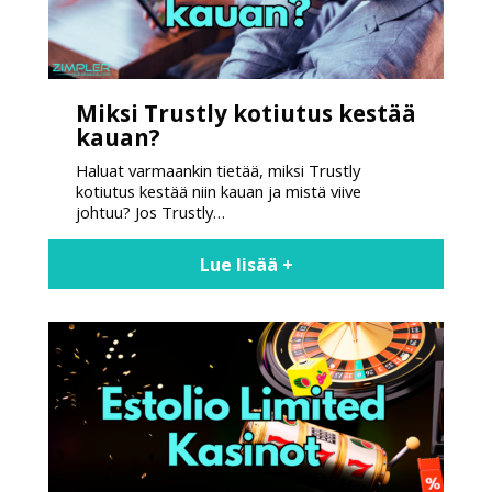
Miksi Trustly kotiutus kestää
kauan?
Haluat varmaankin tietää, miksi Trustly
kotiutus kestää niin kauan ja mistä viive
johtuu? Jos Trustly…
Lue lisää +