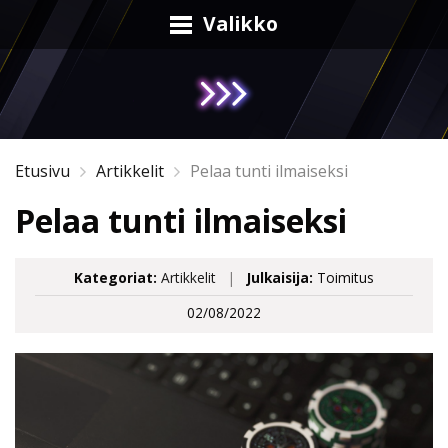
Valikko
Etusivu
Artikkelit
Pelaa tunti ilmaiseksi
Pelaa tunti ilmaiseksi
Kategoriat:
Artikkelit
|
Julkaisija:
Toimitus
02/08/2022