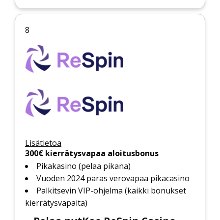
8
Lisätietoa
300€ kierrätysvapaa aloitusbonus
Pikakasino (pelaa pikana)
Vuoden 2024 paras verovapaa pikacasino
Palkitsevin VIP-ohjelma (kaikki bonukset
kierrätysvapaita)