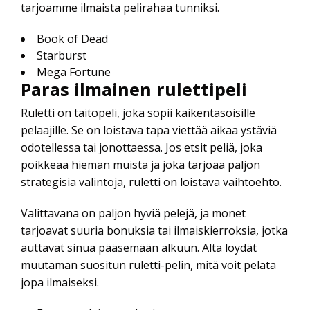
tarjoamme ilmaista pelirahaa tunniksi.
Book of Dead
Starburst
Mega Fortune
Paras ilmainen rulettipeli
Ruletti on taitopeli, joka sopii kaikentasoisille
pelaajille. Se on loistava tapa viettää aikaa ystäviä
odotellessa tai jonottaessa. Jos etsit peliä, joka
poikkeaa hieman muista ja joka tarjoaa paljon
strategisia valintoja, ruletti on loistava vaihtoehto.
Valittavana on paljon hyviä pelejä, ja monet
tarjoavat suuria bonuksia tai ilmaiskierroksia, jotka
auttavat sinua pääsemään alkuun. Alta löydät
muutaman suositun ruletti-pelin, mitä voit pelata
jopa ilmaiseksi.