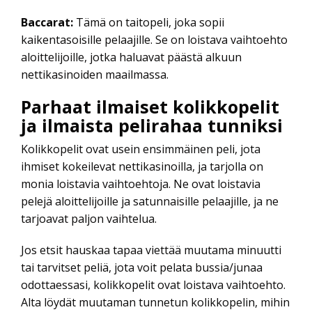
Baccarat:
Tämä on taitopeli, joka sopii
kaikentasoisille pelaajille. Se on loistava vaihtoehto
aloittelijoille, jotka haluavat päästä alkuun
nettikasinoiden maailmassa.
Parhaat ilmaiset kolikkopelit
ja ilmaista pelirahaa tunniksi
Kolikkopelit ovat usein ensimmäinen peli, jota
ihmiset kokeilevat nettikasinoilla, ja tarjolla on
monia loistavia vaihtoehtoja. Ne ovat loistavia
pelejä aloittelijoille ja satunnaisille pelaajille, ja ne
tarjoavat paljon vaihtelua.
Jos etsit hauskaa tapaa viettää muutama minuutti
tai tarvitset peliä, jota voit pelata bussia/junaa
odottaessasi, kolikkopelit ovat loistava vaihtoehto.
Alta löydät muutaman tunnetun kolikkopelin, mihin