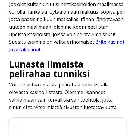
Jos olet kuitenkin uusi nettikasinoiden maailmassa,
voi olla hankalaa löytää omaan makuusi sopiva peli.
Jotta pääsisit alkuun matkallasi tähän jännittävään
uuteen maailmaan, olemme
koonneet listan
upeista kasinoista, j
oissa voit pelata ilmaiseksi!
Suosituksemme on valita erinomaiset
Brite kasinot
ja pikakasinot
.
Lunasta ilmaista
pelirahaa tunniksi
Voit lunastaa ilmaista pelirahaa tunniksi alla
olevasta kasino-listasta. Olemme lisänneet
valikoimaan vain turvallisia vaihtoehtoja, jotta
sinun ei tarvitse miettiä sivuston luotettavuutta.
1