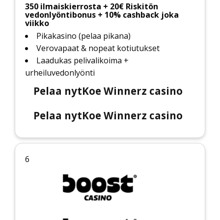
350 ilmaiskierrosta + 20€ Riskitön
vedonlyöntibonus + 10% cashback joka
viikko
Pikakasino (pelaa pikana)
Verovapaat & nopeat kotiutukset
Laadukas pelivalikoima +
urheiluvedonlyönti
Pelaa nyt
Koe Winnerz casino
Pelaa nyt
Koe Winnerz casino
6