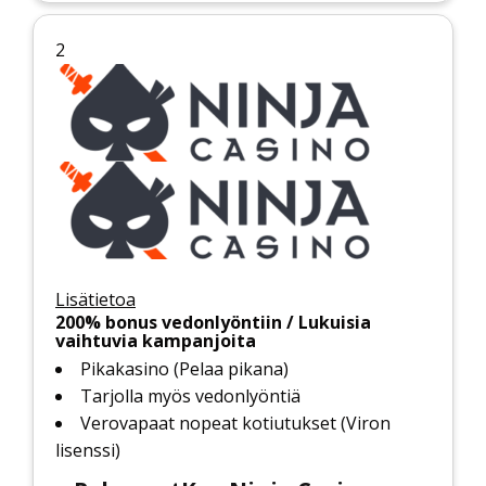
2
Lisätietoa
200% bonus vedonlyöntiin / Lukuisia
vaihtuvia kampanjoita
Pikakasino (Pelaa pikana)
Tarjolla myös vedonlyöntiä
Verovapaat nopeat kotiutukset (Viron
lisenssi)