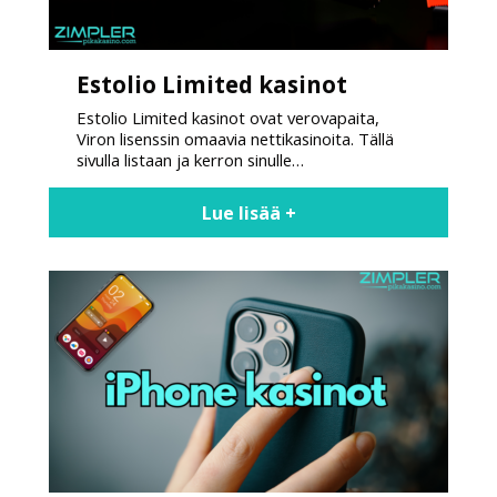
Estolio Limited kasinot
Estolio Limited kasinot ovat verovapaita,
Viron lisenssin omaavia nettikasinoita. Tällä
sivulla listaan ja kerron sinulle…
Lue lisää +