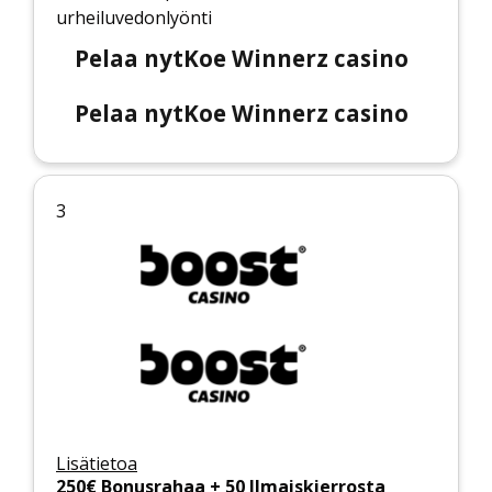
urheiluvedonlyönti
Pelaa nyt
Koe Winnerz casino
Pelaa nyt
Koe Winnerz casino
3
Lisätietoa
250€ Bonusrahaa + 50 Ilmaiskierrosta