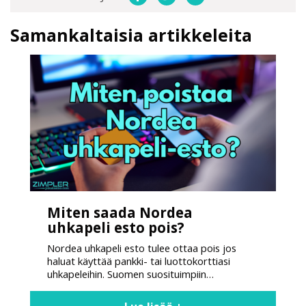
Samankaltaisia artikkeleita
Miten saada Nordea
uhkapeli esto pois?
Nordea uhkapeli esto tulee ottaa pois jos
haluat käyttää pankki- tai luottokorttiasi
uhkapeleihin. Suomen suosituimpiin…