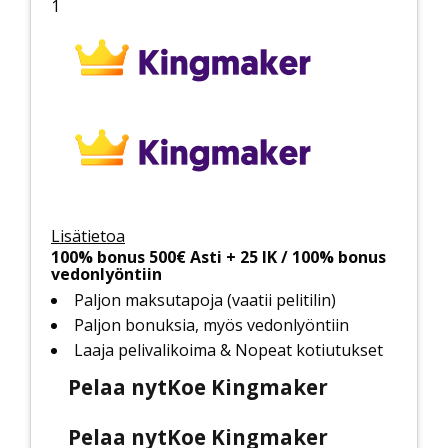
1
Lisätietoa
100% bonus 500€ Asti + 25 IK / 100% bonus
vedonlyöntiin
Paljon maksutapoja (vaatii pelitilin)
Paljon bonuksia, myös vedonlyöntiin
Laaja pelivalikoima & Nopeat kotiutukset
Pelaa nyt
Koe Kingmaker
Pelaa nyt
Koe Kingmaker