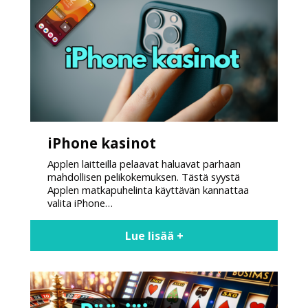
iPhone kasinot
Applen laitteilla pelaavat haluavat parhaan
mahdollisen pelikokemuksen. Tästä syystä
Applen matkapuhelinta käyttävän kannattaa
valita iPhone…
Lue lisää +