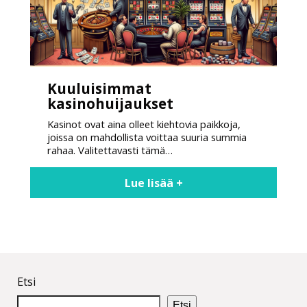
Kuuluisimmat
kasinohuijaukset
Kasinot ovat aina olleet kiehtovia paikkoja,
joissa on mahdollista voittaa suuria summia
rahaa. Valitettavasti tämä…
Lue lisää +
Etsi
Etsi