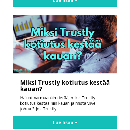
Lue lisää +
Miksi Trustly kotiutus kestää
kauan?
Haluat varmaankin tietää, miksi Trustly
kotiutus kestää niin kauan ja mistä viive
johtuu? Jos Trustly…
Lue lisää +