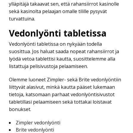
ylläpitäjä takaavat sen, että rahansiirrot kasinolle
sekä kasinolta pelaajan omalle tilille pysyvät
turvattuina.
Vedonlyönti tabletissa
Vedonlyönti tabletissa on nykyään todella
suosittua. Jos haluat saada nopeat rahansiirrot ja
lyödä vetoa tablettisi kautta, suosittelemme alla
listattuja pelisivustoja pelaamiseen.
Olemme luoneet Zimpler- sekä Brite vedonlyöntiin
liittyvät alasivut, minkä kautta pääset lukemaan
tietoja, katsomaan parhaat vedonlyöntisivustot
tabletillasi pelaamiseen sekä tottakai loistavat
bonukset.
Zimpler vedonlyönti
Brite vedonlyönti