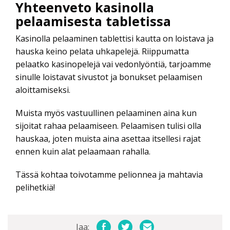
Yhteenveto kasinolla
pelaamisesta tabletissa
Kasinolla pelaaminen tablettisi kautta on loistava ja
hauska keino pelata uhkapelejä. Riippumatta
pelaatko kasinopelejä vai vedonlyöntiä, tarjoamme
sinulle loistavat sivustot ja bonukset pelaamisen
aloittamiseksi.
Muista myös vastuullinen pelaaminen aina kun
sijoitat rahaa pelaamiseen. Pelaamisen tulisi olla
hauskaa, joten muista aina asettaa itsellesi rajat
ennen kuin alat pelaamaan rahalla.
Tässä kohtaa toivotamme pelionnea ja mahtavia
pelihetkiä!
Jaa: