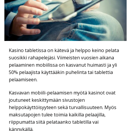
Kasino tabletissa on kätevä ja helppo keino pelata
suosikki rahapelejäsi. Viimeisten vuosien aikana
pelaaminen mobiilissa on kasvanut huimasti ja yli
50% pelaajista käyttääkin puhelinta tai tablettia
pelaamiseen.
Kasvavan mobiili-pelaamisen myötä kasinot ovat
joutuneet keskittymään sivustojen
helppokäyttöisyyteen sekä turvallisuuteen. Myös
maksutapojen tulee toimia kaikilla pelaajilla,
riippumatta siitä pelataanko tabletilla vai
kännykällä.