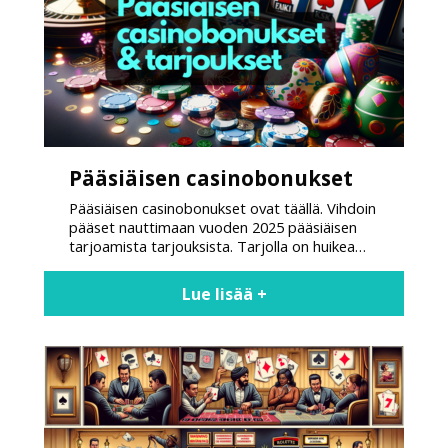
Pääsiäisen casinobonukset
Pääsiäisen casinobonukset ovat täällä. Vihdoin
pääset nauttimaan vuoden 2025 pääsiäisen
tarjoamista tarjouksista. Tarjolla on huikea…
Lue lisää +