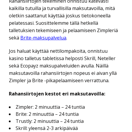
Rahansiirtojen tekeminen onnistuu kätevästi
kaikilla tutuilla ja turvallisilla maksutavoilla, mitä
oletkin saattanut käyttää joskus tietokoneella
pelatessasi. Suosittelemme tällä hetkellä
talletuksien tekemiseen ja pelaamiseen Zimpleriä
sekä
Brite-maksupalvelua
.
Jos haluat käyttää nettilompakoita, onnistuu
kasino talletus tabletissa helposti Skrill, Neteller
sekä Ecopayz maksupalveluiden avulla. Näillä
maksutavoilla rahansiirtojen nopeus ei aivan yllä
Zimpler ja Brite -pikapelaamiseen verrattuna.
Rahansiirtojen kestot eri maksutavoilla:
Zimpler: 2 minuuttia – 24 tuntia
Brite: 2 minuuttia – 24 tuntia
Trustly: 2 minuuttia – 24 tuntia
Skrill: yleensä 2-3 arkipäivää