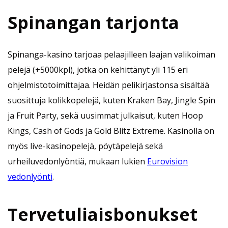
Spinangan tarjonta
Spinanga-kasino tarjoaa pelaajilleen laajan valikoiman
pelejä (+5000kpl), jotka on kehittänyt yli 115 eri
ohjelmistotoimittajaa. Heidän pelikirjastonsa sisältää
suosittuja kolikkopelejä, kuten Kraken Bay, Jingle Spin
ja Fruit Party, sekä uusimmat julkaisut, kuten Hoop
Kings, Cash of Gods ja Gold Blitz Extreme. Kasinolla on
myös live-kasinopelejä, pöytäpelejä sekä
urheiluvedonlyöntiä, mukaan lukien
Eurovision
vedonlyönti
.
Tervetuliaisbonukset