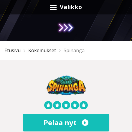
Valikko
Etusivu
Kokemukset
Spinanga
Pelaa nyt