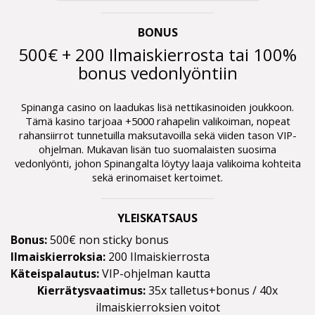
BONUS
500€ + 200 Ilmaiskierrosta tai 100%
bonus vedonlyöntiin
Spinanga casino on laadukas lisä nettikasinoiden joukkoon.
Tämä kasino tarjoaa +5000 rahapelin valikoiman, nopeat
rahansiirrot tunnetuilla maksutavoilla sekä viiden tason VIP-
ohjelman. Mukavan lisän tuo suomalaisten suosima
vedonlyönti, johon Spinangalta löytyy laaja valikoima kohteita
sekä erinomaiset kertoimet.
YLEISKATSAUS
Bonus:
500€ non sticky bonus
Ilmaiskierroksia:
200 Ilmaiskierrosta
Käteispalautus:
VIP-ohjelman kautta
Kierrätysvaatimus:
35x talletus+bonus / 40x
ilmaiskierroksien voitot