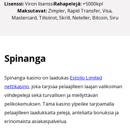
Lisenssi:
Viron lisenssi
Rahapelejä:
+5000kpl
Maksutavat:
Zimpler, Rapid Transfer, Visa,
Mastercard, Tilisiirot, Skrill, Neteller, Bitcoin, Siru
Spinanga
Spinanga-kasino on laadukas
Estolio Limited
nettikasino
, joka tarjoaa pelaajilleen laajan valikoiman
viihdepelejä sekä turvallisen ja miellyttävän
pelikokemuksen. Tämä kasino ylpeilee tarjoamalla
pelaajilleen laadukkaita pelejä, anteliaita bonuksia ja
erinomaista asiakaspalvelua.