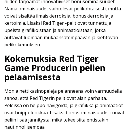
niiden tarjoamat innovatiiviset bonusominaisuudet.
Nämä ominaisuudet vaihtelevat pelikohtaisesti, mutta
voivat sisältää ilmaiskierroksia, bonuskierroksia ja
kertoimia. Lisäksi Red Tiger -pelit ovat tunnettuja
upeista grafiikoistaan ja animaatioistaan, jotka
auttavat luomaan mukaansatempaavan ja kiehtovan
pelikokemuksen.
Kokemuksia Red Tiger
Game Producerin pelien
pelaamisesta
Monia nettikasinopelejä pelanneena voin varmuudella
sanoa, että Red Tigerin pelit ovat alan parhaita.
Peleissä on helppo navigoida, ja grafiikka ja animaatiot
ovat huippuluokkaa. Lisäksi bonusominaisuudet tuovat
peliin lisää jännitystä, mikä tekee siitä entistäkin
nautinnollisempaa.