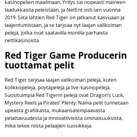
kasinopelien maailmaan. Yritys sai nopeasti maineen
laadukkaista peleistään, ja NetEnt osti sen vuonna
2019. Siitä lähtien Red Tiger on jatkanut kasvuaan ja
laajentumistaan, ja se tarjoaa nyt laajan valikoiman
pelejä, jotka ovat saatavilla monilla parhaista
nettikasinoista.
Red Tiger Game Producerin
tuottamat pelit
Red Tiger tarjoaa laajan valikoiman pelejä, kuten
kolikkopelejä, pöytäpelejä ja live-kasinopelejä.
Suosituimpia Red Tigerin pelejä ovat Dragon’s Luck,
Mystery Reels ja Pirates’ Plenty. Nämä pelit tunnetaan
upeasta grafiikasta, mukaansatempaavasta
pelattavuudesta ja innovatiivisista ominaisuuksista,
mikä tekee niistä pelaajien suosikkeja.