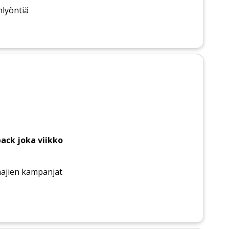
nlyöntiä
ack joka viikko
aajien kampanjat