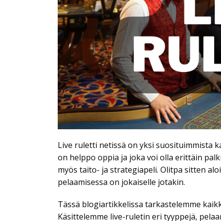
Live ruletti netissä on yksi suosituimmista ka
on helppo oppia ja joka voi olla erittäin pal
myös taito- ja strategiapeli. Olitpa sitten alo
pelaamisessa on jokaiselle jotakin.
Tässä blogiartikkelissa tarkastelemme kaikke
Käsittelemme live-ruletin eri tyyppejä, pelaa