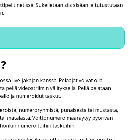
tipelit netissä. Sukelletaan siis sisään ja tutustutaan
n.
i?
ossa live-jakajan kanssa. Pelaajat voivat olla
 peliä videostriimin välityksellä. Peliä pelataan
 pallo ja numeroidut taskut.
umeroista, numeroryhmistä, punaisesta tai mustasta,
a tai matalasta. Voittonumero määräytyy pyörivän
johonkin numeroituihin taskuihin.
sinon jännitys ilman, että sinun tarvitsee poistua