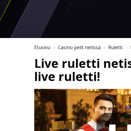
Etusivu
Casino pelit netissä
Ruletti
Live ruletti net
live ruletti!