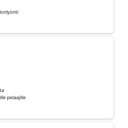
donlyönti
ta
le pelaajille