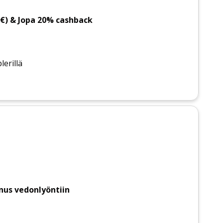
0€) & Jopa 20% cashback
lerillä
onus vedonlyöntiin