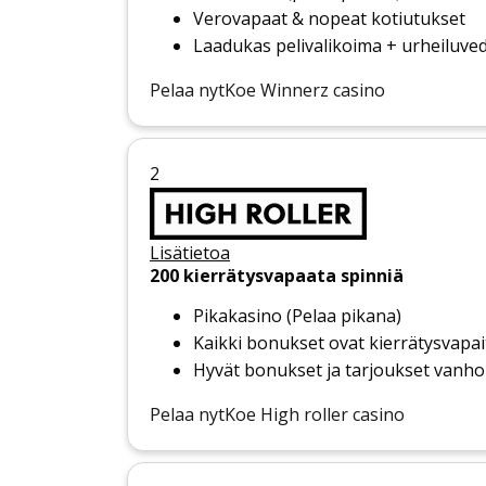
Verovapaat & nopeat kotiutukset
Laadukas pelivalikoima + urheiluve
Pelaa nyt
Koe Winnerz casino
2
Lisätietoa
200 kierrätysvapaata spinniä
Pikakasino (Pelaa pikana)
Kaikki bonukset ovat kierrätysvapai
Hyvät bonukset ja tarjoukset vanhoil
Pelaa nyt
Koe High roller casino