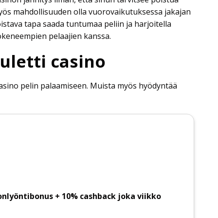
myös mahdollisuuden olla vuorovaikutuksessa jakajan
oistava tapa saada tuntumaa peliin ja harjoitella
okeneempien pelaajien kanssa.
ruletti casino
i casino pelin palaamiseen. Muista myös hyödyntää
donlyöntibonus + 10% cashback joka viikko