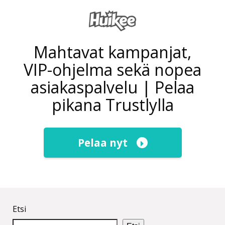
Mahtavat kampanjat,
VIP-ohjelma sekä nopea
asiakaspalvelu | Pelaa
pikana Trustlylla
Pelaa nyt
Etsi