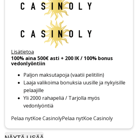
Lisätietoa
100% aina 500€ asti + 200 IK / 100% bonus
vedonlyöntiin
Paljon maksutapoja (vaatii pelitilin)
Laaja valikoima bonuksia uusille ja nykyisille
pelaajille
Yli 2000 rahapeliä / Tarjolla myös
vedonlyöntiä
Pelaa nyt
Koe Casinoly
Pelaa nyt
Koe Casinoly
NÄYTÄ LISÄÄ