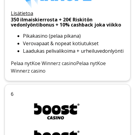
Lisätietoa
350 ilmaiskierrosta + 20€ Riskitön
vedonlyöntibonus + 10% cashback joka viikko
Pikakasino (pelaa pikana)
Verovapaat & nopeat kotiutukset
Laadukas pelivalikoima + urheiluvedonlyönti
Pelaa nyt
Koe Winnerz casino
Pelaa nyt
Koe
Winnerz casino
6