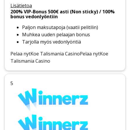
Lisätietoa
200% VIP-Bonus 500€ asti (Non sticky) / 100%
bonus vedonlyöntiin
Paljon maksutapoja (vaatii pelitilin)
Muhkea uuden pelaajan bonus
Tarjolla myös vedonlyöntiä
Pelaa nyt
Koe Talismania Casino
Pelaa nyt
Koe
Talismania Casino
5