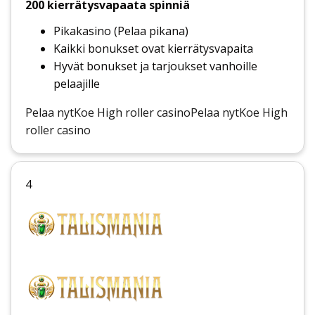
200 kierrätysvapaata spinniä
Pikakasino (Pelaa pikana)
Kaikki bonukset ovat kierrätysvapaita
Hyvät bonukset ja tarjoukset vanhoille
pelaajille
Pelaa nyt
Koe High roller casino
Pelaa nyt
Koe High
roller casino
4