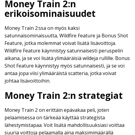
Money Train 2:n
erikoisominaisuudet
Money Train 2:ssa on myös kaksi
satunnaisominaisuutta, Wildfire Feature ja Bonus Shot
Feature, jotka molemmat voivat lisätä lisävoittoja.
Wildfire Feature käynnistyy satunnaisesti peruspelin
aikana, ja se voi lisätä ylimääräisiä wildeja rullille. Bonus
Shot Feature käynnistyy myös satunnaisesti, ja se voi
antaa jopa viisi ylimääräistä scatteria, jotka voivat
johtaa lisävoittoihin.
Money Train 2:n strategiat
Money Train 2 on erittäin epävakaa peli, joten
pelaamisessa on tärkeää käyttää strategista
lähestymistapaa. Voit lisätä mahdollisuuksiasi voittaa
suuria voittoja pelaamalla aina maksimimäärällä