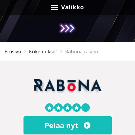
Valikko
Etusivu
Kokemukset
Rabona casino
Pelaa nyt