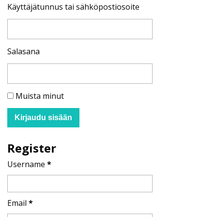
Käyttäjätunnus tai sähköpostiosoite
Salasana
Muista minut
Register
Username
*
Email
*