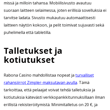
missä ja milloin tahansa. Mobiilisivusto avautuu
suoraan laitteen selaimessa, joten erillisiä sovelluksia ei
tarvitse ladata. Sivusto mukautuu automaattisesti
laitteen näytön kokoon, ja pelit toimivat sujuvasti sekä
puhelimella että tabletilla.
Talletukset ja
kotiutukset
Rabona Casino mahdollistaa nopeat ja
turvalliset
rahansiirrot Zimpler-maksutavan avulla
. Tämä
tarkoittaa, että pelaajat voivat tehdä talletuksia ja
kotiutuksia kätevästi verkkopankkitunnuksillaan ilman
erillistä rekisteröitymistä. Minimitalletus on 20 €, ja