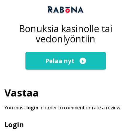
Bonuksia kasinolle tai
vedonlyöntiin
Pelaa nyt
Vastaa
You must
login
in order to comment or rate a review.
Login