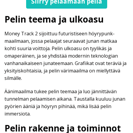
Siirry pelaamaan peliä
Pelin teema ja ulkoasu
Money Track 2 sijoittuu futuristiseen höyrypunk-
maailmaan, jossa pelaajat seuraavat junan matkaa
kohti suuria voittoja. Pelin ulkoasu on tyylikäs ja
omaperäinen, ja se yhdistää modernin teknologian
vanhanaikaiseen junateemaan. Grafiikat ovat teräviä ja
yksityiskohtaisia, ja pelin värimaailma on miellyttävä
silmälle.
Äänimaailma tukee pelin teemaa ja luo jännittävän
tunnelman pelaamisen aikana. Taustalla kuuluu junan
pyörien ääniä ja höyryn pihinää, mikä lisää pelin
immersiota.
Pelin rakenne ja toiminnot