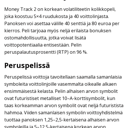
Money Track 2 on korkean volatiliteetin kolikkopeli,
joka koostuu 5×4 ruudukosta ja 40 voittolinjasta.
Panoksen voi asettaa välille 40 senttiä ja 80 euroa per
kierros. Peli tarjoaa myös neljä erilaista bonuksen
ostomahdollisuutta, jotka voivat lisätä
voittopotentiaalia entisestään. Pelin
peruspalautusprosentti (RTP) on 96 %.
Peruspelissä
Peruspelissä voittoja tavoitellaan saamalla samanlaisia
symboleita voittolinjoille vasemmalta oikealle alkaen
ensimmäisestä kelasta. Pelin alhaisen arvon symbolit
ovat futuristiset metalliset 10–A-korttisymbolit, kun
taas korkeamman arvon symbolit ovat neljä futuristista
hahmoa. Viiden samanlaisen symbolin voittoyhdistelmä
tuottaa panoksen 1,25–2,5-kertaisena alhaisen arvon
symboleilla ja 5–12,5-kertaisena korkean arvon