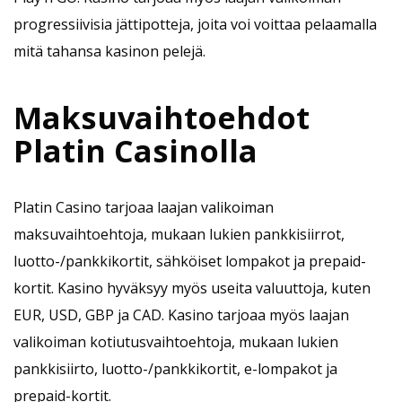
progressiivisia jättipotteja, joita voi voittaa pelaamalla
mitä tahansa kasinon pelejä.
Maksuvaihtoehdot
Platin Casinolla
Platin Casino tarjoaa laajan valikoiman
maksuvaihtoehtoja, mukaan lukien pankkisiirrot,
luotto-/pankkikortit, sähköiset lompakot ja prepaid-
kortit. Kasino hyväksyy myös useita valuuttoja, kuten
EUR, USD, GBP ja CAD. Kasino tarjoaa myös laajan
valikoiman kotiutusvaihtoehtoja, mukaan lukien
pankkisiirto, luotto-/pankkikortit, e-lompakot ja
prepaid-kortit.