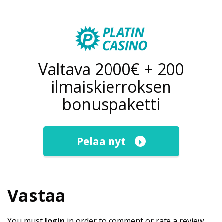
Valtava 2000€ + 200
ilmaiskierroksen
bonuspaketti
Pelaa nyt
Vastaa
You must
login
in order to comment or rate a review.