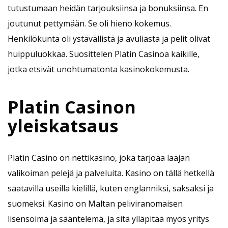
tutustumaan heidän tarjouksiinsa ja bonuksiinsa. En
joutunut pettymään. Se oli hieno kokemus.
Henkilökunta oli ystävällistä ja avuliasta ja pelit olivat
huippuluokkaa. Suosittelen Platin Casinoa kaikille,
jotka etsivät unohtumatonta kasinokokemusta.
Platin Casinon
yleiskatsaus
Platin Casino on nettikasino, joka tarjoaa laajan
valikoiman pelejä ja palveluita. Kasino on tällä hetkellä
saatavilla useilla kielillä, kuten englanniksi, saksaksi ja
suomeksi. Kasino on Maltan peliviranomaisen
lisensoima ja sääntelemä, ja sitä ylläpitää myös yritys