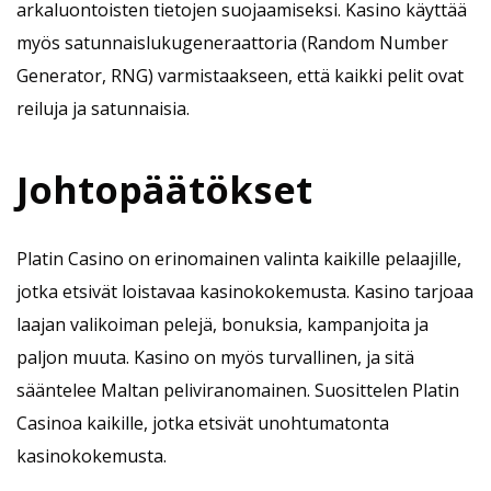
arkaluontoisten tietojen suojaamiseksi. Kasino käyttää
myös satunnaislukugeneraattoria (Random Number
Generator, RNG) varmistaakseen, että kaikki pelit ovat
reiluja ja satunnaisia.
Johtopäätökset
Platin Casino on erinomainen valinta kaikille pelaajille,
jotka etsivät loistavaa kasinokokemusta. Kasino tarjoaa
laajan valikoiman pelejä, bonuksia, kampanjoita ja
paljon muuta. Kasino on myös turvallinen, ja sitä
sääntelee Maltan peliviranomainen. Suosittelen Platin
Casinoa kaikille, jotka etsivät unohtumatonta
kasinokokemusta.