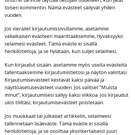
sinun ei tarvitse täyttää tietojasi uudelleen, kun jätät
toisen kommentin. Nämä evästeet säilyvät yhden
vuoden.
Jos vierailet kirjautumissivullamme, asetamme
väliaikaisen evästeen määrittääksemme, hyväksyykö
selaimesi evästeet. Tämä eväste ei sisällä
henkilötietoja, ja se hylätään, kun suljet selaimesi.
Kun kirjaudut sisään, asetamme myös useita evästeitä
tallentaaksemme kirjautumistietosi ja näytön valintasi.
Kirjautumisevästeet kestävät kaksi päivää ja
näyttöasetusevästeet vuoden. Jos valitset ”Muista
minut”, kirjautumisesi säilyy kaksi viikkoa. Jos kirjaudut
ulos tililtäsi, kirjautumisevästeet poistetaan.
Jos muokkaat tai julkaiset artikkelin, selaimeesi
tallennetaan lisäeväste. Tämä eväste ei sisällä
henkilötietoja, ja se osoittaa yksinkertaisesti juuri