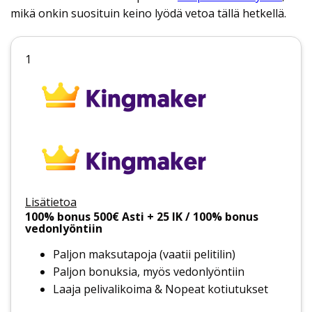
mikä onkin suosituin keino lyödä vetoa tällä hetkellä.
1
Lisätietoa
100% bonus 500€ Asti + 25 IK / 100% bonus
vedonlyöntiin
Paljon maksutapoja (vaatii pelitilin)
Paljon bonuksia, myös vedonlyöntiin
Laaja pelivalikoima & Nopeat kotiutukset