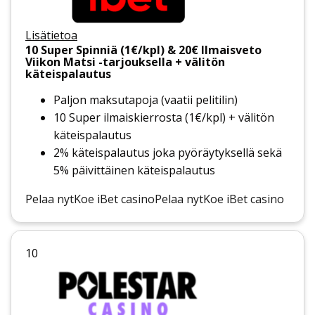
Lisätietoa
10 Super Spinniä (1€/kpl) & 20€ Ilmaisveto
Viikon Matsi -tarjouksella + välitön
käteispalautus
Paljon maksutapoja (vaatii pelitilin)
10 Super ilmaiskierrosta (1€/kpl) + välitön
käteispalautus
2% käteispalautus joka pyöräytyksellä sekä
5% päivittäinen käteispalautus
Pelaa nyt
Koe iBet casino
Pelaa nyt
Koe iBet casino
10