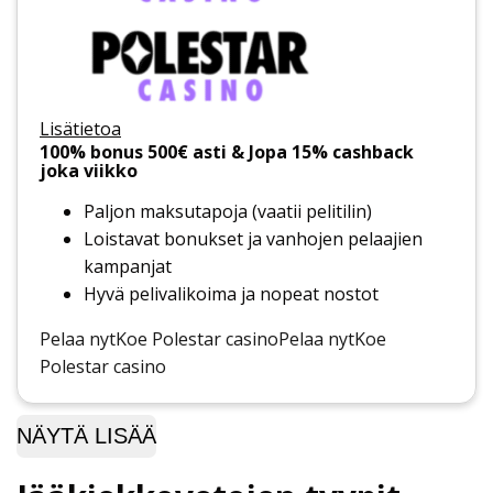
Lisätietoa
100% bonus 500€ asti & Jopa 15% cashback
joka viikko
Paljon maksutapoja (vaatii pelitilin)
Loistavat bonukset ja vanhojen pelaajien
kampanjat
Hyvä pelivalikoima ja nopeat nostot
Pelaa nyt
Koe Polestar casino
Pelaa nyt
Koe
Polestar casino
NÄYTÄ LISÄÄ