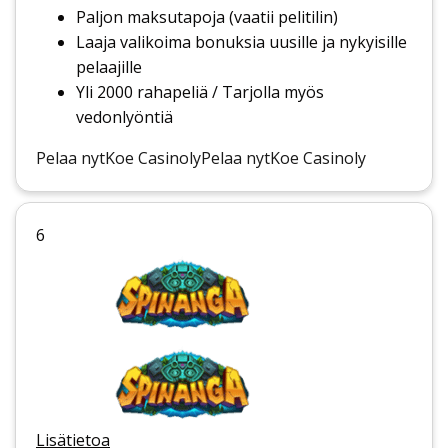
Paljon maksutapoja (vaatii pelitilin)
Laaja valikoima bonuksia uusille ja nykyisille
pelaajille
Yli 2000 rahapeliä / Tarjolla myös
vedonlyöntiä
Pelaa nyt
Koe Casinoly
Pelaa nyt
Koe Casinoly
6
Lisätietoa