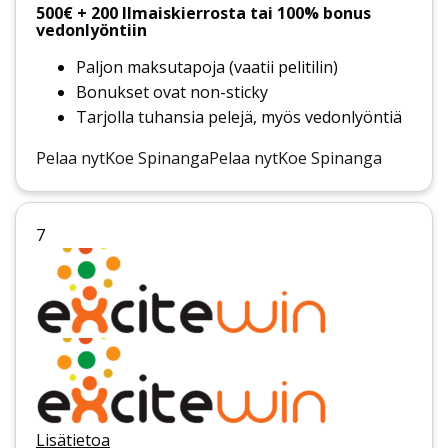
500€ + 200 Ilmaiskierrosta tai 100% bonus
vedonlyöntiin
Paljon maksutapoja (vaatii pelitilin)
Bonukset ovat non-sticky
Tarjolla tuhansia pelejä, myös vedonlyöntiä
Pelaa nyt
Koe Spinanga
Pelaa nyt
Koe Spinanga
7
Lisätietoa