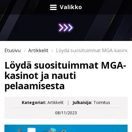
Valikko
Etusivu
Artikkelit
Löydä suosituimmat MGA-kasinot j
Löydä suosituimmat MGA-
kasinot ja nauti
pelaamisesta
Kategoriat:
Artikkelit
|
Julkaisija:
Toimitus
08/11/2023