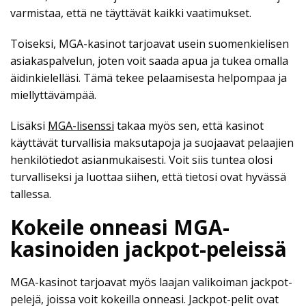
varmistaa, että ne täyttävät kaikki vaatimukset.
Toiseksi, MGA-kasinot tarjoavat usein suomenkielisen
asiakaspalvelun, joten voit saada apua ja tukea omalla
äidinkielelläsi. Tämä tekee pelaamisesta helpompaa ja
miellyttävämpää.
Lisäksi
MGA-lisenssi
takaa myös sen, että kasinot
käyttävät turvallisia maksutapoja ja suojaavat pelaajien
henkilötiedot asianmukaisesti. Voit siis tuntea olosi
turvalliseksi ja luottaa siihen, että tietosi ovat hyvässä
tallessa.
Kokeile onneasi MGA-
kasinoiden jackpot-peleissä
MGA-kasinot tarjoavat myös laajan valikoiman jackpot-
pelejä, joissa voit kokeilla onneasi. Jackpot-pelit ovat