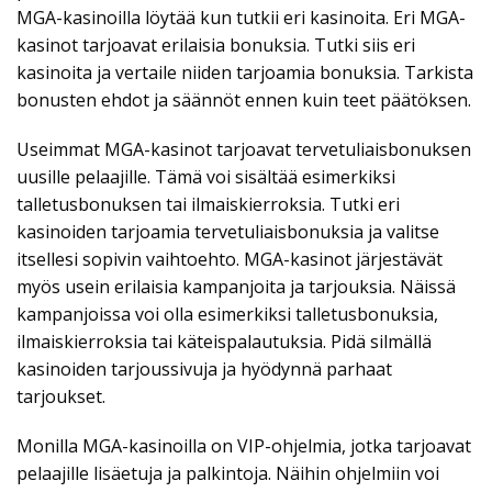
MGA-kasinoilla löytää kun tutkii eri kasinoita. Eri MGA-
kasinot tarjoavat erilaisia bonuksia. Tutki siis eri
kasinoita ja vertaile niiden tarjoamia bonuksia. Tarkista
bonusten ehdot ja säännöt ennen kuin teet päätöksen.
Useimmat MGA-kasinot tarjoavat tervetuliaisbonuksen
uusille pelaajille. Tämä voi sisältää esimerkiksi
talletusbonuksen tai ilmaiskierroksia. Tutki eri
kasinoiden tarjoamia tervetuliaisbonuksia ja valitse
itsellesi sopivin vaihtoehto. MGA-kasinot järjestävät
myös usein erilaisia kampanjoita ja tarjouksia. Näissä
kampanjoissa voi olla esimerkiksi talletusbonuksia,
ilmaiskierroksia tai käteispalautuksia. Pidä silmällä
kasinoiden tarjoussivuja ja hyödynnä parhaat
tarjoukset.
Monilla MGA-kasinoilla on VIP-ohjelmia, jotka tarjoavat
pelaajille lisäetuja ja palkintoja. Näihin ohjelmiin voi