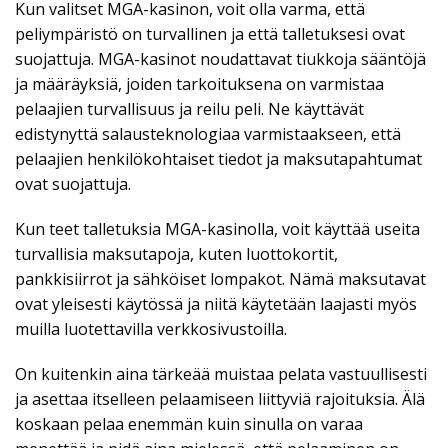
Kun valitset MGA-kasinon, voit olla varma, että
peliympäristö on turvallinen ja että talletuksesi ovat
suojattuja. MGA-kasinot noudattavat tiukkoja sääntöjä
ja määräyksiä, joiden tarkoituksena on varmistaa
pelaajien turvallisuus ja reilu peli. Ne käyttävät
edistynyttä salausteknologiaa varmistaakseen, että
pelaajien henkilökohtaiset tiedot ja maksutapahtumat
ovat suojattuja.
Kun teet talletuksia MGA-kasinolla, voit käyttää useita
turvallisia maksutapoja, kuten luottokortit,
pankkisiirrot ja sähköiset lompakot. Nämä maksutavat
ovat yleisesti käytössä ja niitä käytetään laajasti myös
muilla luotettavilla verkkosivustoilla.
On kuitenkin aina tärkeää muistaa pelata vastuullisesti
ja asettaa itselleen pelaamiseen liittyviä rajoituksia. Älä
koskaan pelaa enemmän kuin sinulla on varaa