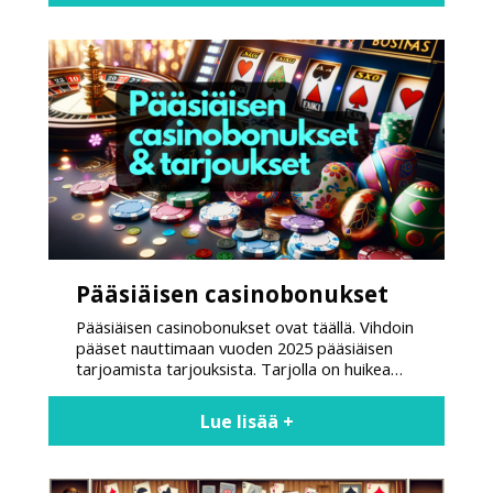
Pääsiäisen casinobonukset
Pääsiäisen casinobonukset ovat täällä. Vihdoin
pääset nauttimaan vuoden 2025 pääsiäisen
tarjoamista tarjouksista. Tarjolla on huikea…
Lue lisää +