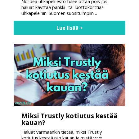
Nordea uhkapeli esto tulee ottaa pois jos
haluat käyttää pankki- tai luottokorttiasi
uhkapeleihin. Suomen suosituimpiin…
Lue lisää +
Miksi Trustly kotiutus kestää
kauan?
Haluat varmaankin tietää, miksi Trustly
kotiutus kestää niin kauan ja mistä viive