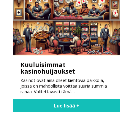
Kuuluisimmat
kasinohuijaukset
Kasinot ovat aina olleet kiehtovia paikkoja,
joissa on mahdollista voittaa suuria summia
rahaa. Valitettavasti tämä…
Lue lisää +