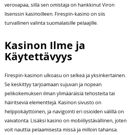
verovapaa, sillä sen omistaja on hankkinut Viron
lisenssin kasinoilleen. Firespin-kasino on siis
turvallinen valinta suomalaisille pelaajille.
Kasinon Ilme ja
Käytettävyys
Firespin-kasinon ulkoasu on selkeä ja yksinkertainen.
Se keskittyy tarjoamaan sujuvan ja nopean
pelikokemuksen ilman ylimääräisiä tehosteita tai
häiritseviä elementtejä. Kasinon sivusto on
helppokäyttöinen, ja navigointi eri osioiden välillä on
vaivatonta. Lisäksi kasino on mobiiliystävällinen, joten
voit nauttia pelaamisesta missä ja milloin tahansa.