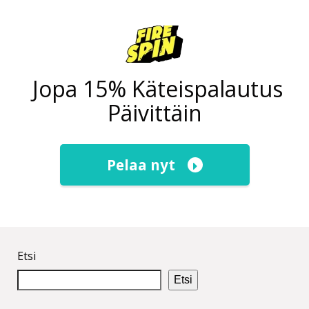
Jopa 15% Käteispalautus
Päivittäin
Pelaa nyt
Etsi
Etsi