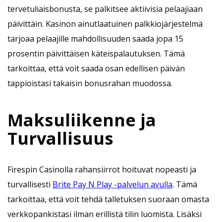
tervetuliaisbonusta, se palkitsee aktiivisia pelaajiaan
päivittäin. Kasinon ainutlaatuinen palkkiojärjestelmä
tarjoaa pelaajille mahdollisuuden saada jopa 15
prosentin päivittäisen käteispalautuksen. Tämä
tarkoittaa, että voit saada osan edellisen päivän
tappioistasi takaisin bonusrahan muodossa.
Maksuliikenne ja
Turvallisuus
Firespin Casinolla rahansiirrot hoituvat nopeasti ja
turvallisesti
Brite Pay N Play -palvelun avulla
. Tämä
tarkoittaa, että voit tehdä talletuksen suoraan omasta
verkkopankistasi ilman erillistä tilin luomista. Lisäksi