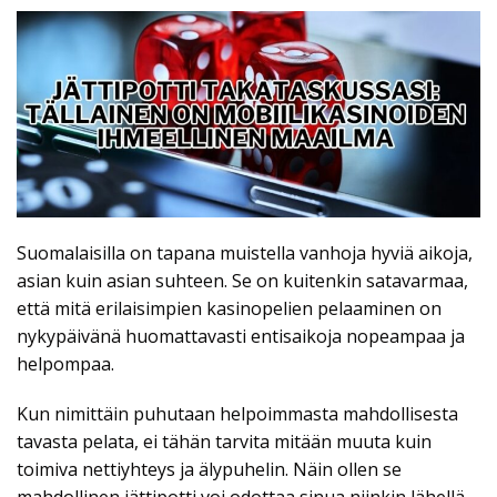
Suomalaisilla on tapana muistella vanhoja hyviä aikoja,
asian kuin asian suhteen. Se on kuitenkin satavarmaa,
että mitä erilaisimpien kasinopelien pelaaminen on
nykypäivänä huomattavasti entisaikoja nopeampaa ja
helpompaa.
Kun nimittäin puhutaan helpoimmasta mahdollisesta
tavasta pelata, ei tähän tarvita mitään muuta kuin
toimiva nettiyhteys ja älypuhelin. Näin ollen se
mahdollinen jättipotti voi odottaa sinua niinkin lähellä