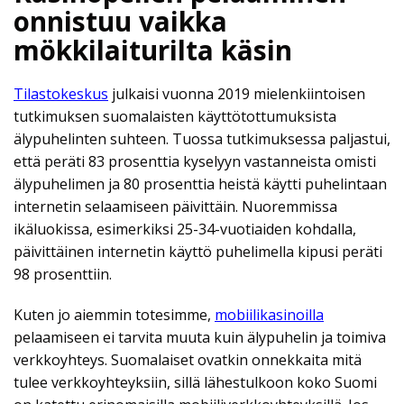
onnistuu vaikka
mökkilaiturilta käsin
Tilastokeskus
julkaisi vuonna 2019 mielenkiintoisen
tutkimuksen suomalaisten käyttötottumuksista
älypuhelinten suhteen. Tuossa tutkimuksessa paljastui,
että peräti 83 prosenttia kyselyyn vastanneista omisti
älypuhelimen ja 80 prosenttia heistä käytti puhelintaan
internetin selaamiseen päivittäin. Nuoremmissa
ikäluokissa, esimerkiksi 25-34-vuotiaiden kohdalla,
päivittäinen internetin käyttö puhelimella kipusi peräti
98 prosenttiin.
Kuten jo aiemmin totesimme,
mobiilikasinoilla
pelaamiseen ei tarvita muuta kuin älypuhelin ja toimiva
verkkoyhteys. Suomalaiset ovatkin onnekkaita mitä
tulee verkkoyhteyksiin, sillä lähestulkoon koko Suomi