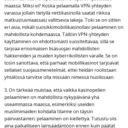
maassa. Miksi ei? Koska pelaamalla VPN-yhteyden
varassa jollain tietyllä nettikasinolla saatat rikkoa
matkustusmaassasi vallitsevia lakeja. Toki se on sitten
eri asia, mikäli suosikkimobiilikasinollasi pelaaminen on
mahdollista kohdemaassa. Tällöin VPN-yhteyden
käyttäminen on ehdottomasti suositeltavaa, sillä se
tarjoaa erinomaisen lisäsuojan mahdollisten
hakkereiden ja muiden kyberrikollisten varalle. Se on
tosin sanottava, että parhaat mobiilikasinot tarjoavat
sellaiset suojausmenetelmät, ettei heidän roolistaan
yhtälössä tarvitse olla missään nimessä huolissaan.
3. On tärkeää muistaa, että vaikka kasinopelien
pelaaminen on mahdollista nykypäivänä yhä
useammassa maassa, esimerkiksi useiden
muslimimaiden kohdalla tilanne on täysin
päinvastainen: pelaaminen on kiellettyä. Tutustu siis
aina paikalliseen lainsäädäntöön ennen kuin päätät