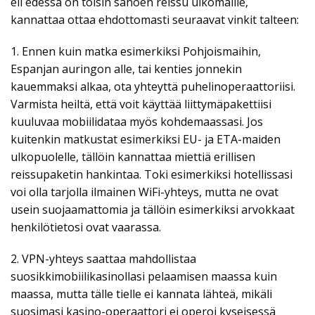
eli edessä on toisin sanoen reissu ulkomaille,
kannattaa ottaa ehdottomasti seuraavat vinkit talteen:
1. Ennen kuin matka esimerkiksi Pohjoismaihin,
Espanjan auringon alle, tai kenties jonnekin
kauemmaksi alkaa, ota yhteyttä puhelinoperaattoriisi.
Varmista heiltä, että voit käyttää liittymäpakettiisi
kuuluvaa mobiilidataa myös kohdemaassasi. Jos
kuitenkin matkustat esimerkiksi EU- ja ETA-maiden
ulkopuolelle, tällöin kannattaa miettiä erillisen
reissupaketin hankintaa. Toki esimerkiksi hotellissasi
voi olla tarjolla ilmainen WiFi-yhteys, mutta ne ovat
usein suojaamattomia ja tällöin esimerkiksi arvokkaat
henkilötietosi ovat vaarassa.
2. VPN-yhteys saattaa mahdollistaa
suosikkimobiilikasinollasi pelaamisen maassa kuin
maassa, mutta tälle tielle ei kannata lähteä, mikäli
suosimasi kasino-operaattori ei operoi kyseisessä