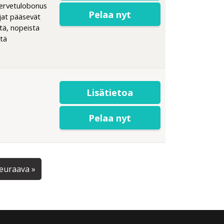
tervetulobonus
Pelaa nyt
jat pääsevät
tä, nopeista
stä
Lisätietoa
Pelaa nyt
euraava »