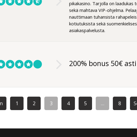
pikakasino. Tarjolla on laadukas 
sekä mahtava VIP-ohjelma. Pelaa
nauttimaan tuhansista rahapeleis
kotiutuksista sekä suomenkielise
asiakaspalvelusta.
200% bonus 50€ asti
en
1
2
3
4
5
…
8
S