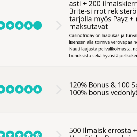
asti + 200 ilmaiskier
Brite-siirrot rekisteröi
tarjolla myös Payz +
maksutavat
Casinofriday on laadukas ja turval
lisenssin alla toimiva verovapaa n
Nauti laajasta pelivalikoimasta, n
bonuksista sekä hyvästä pelikok
120% Bonus & 100 Sp
100% bonus vedonlyö
500 Ilmaiskierrosta 