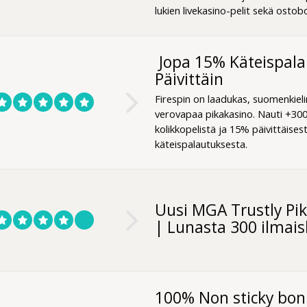
lukien livekasino-pelit sekä ostob
Jopa 15% Käteispala
Päivittäin
Firespin on laadukas, suomenkieli
verovapaa pikakasino. Nauti +30
kolikkopelistä ja 15% päivittäises
käteispalautuksesta.
Uusi MGA Trustly Pi
| Lunasta 300 ilmais
100% Non sticky bon